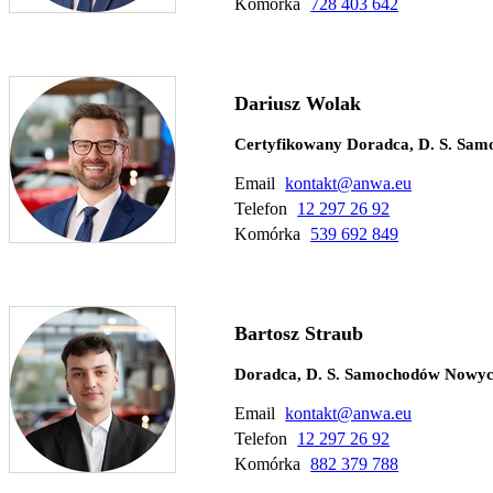
Komórka
728 403 642
Dariusz Wolak
Certyfikowany Doradca, D. S. Sa
Email
kontakt@anwa.eu
Telefon
12 297 26 92
Komórka
539 692 849
Bartosz Straub
Doradca, D. S. Samochodów Nowy
Email
kontakt@anwa.eu
Telefon
12 297 26 92
Komórka
882 379 788