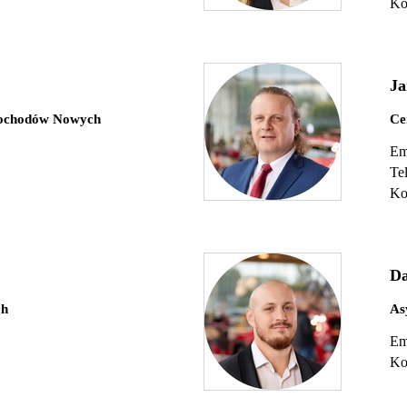
Ko
Ja
mochodów Nowych
Ce
Em
Te
Ko
Da
ch
As
Em
Ko