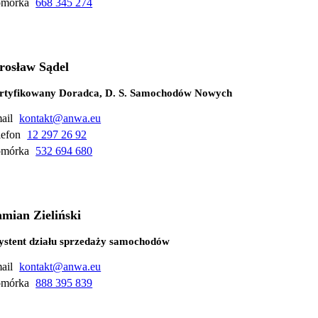
mórka
668 345 274
rosław Sądel
rtyfikowany Doradca, D. S. Samochodów Nowych
ail
kontakt@anwa.eu
lefon
12 297 26 92
mórka
532 694 680
mian Zieliński
ystent działu sprzedaży samochodów
ail
kontakt@anwa.eu
mórka
888 395 839