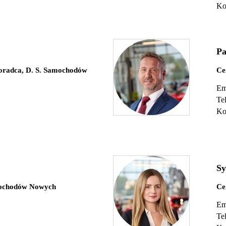
Ko
Pa
oradca, D. S. Samochodów
Ce
Em
Te
Ko
Sy
mochodów Nowych
Ce
Em
Te