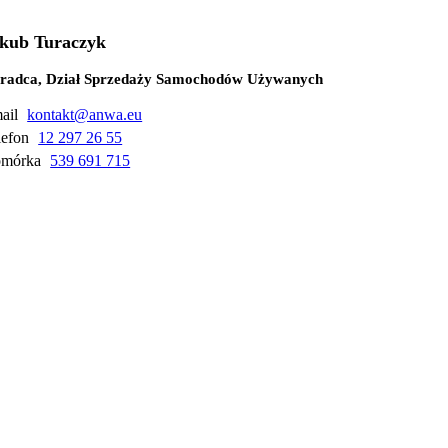
kub Turaczyk
radca, Dział Sprzedaży Samochodów Używanych
ail
kontakt@anwa.eu
lefon
12 297 26 55
mórka
539 691 715