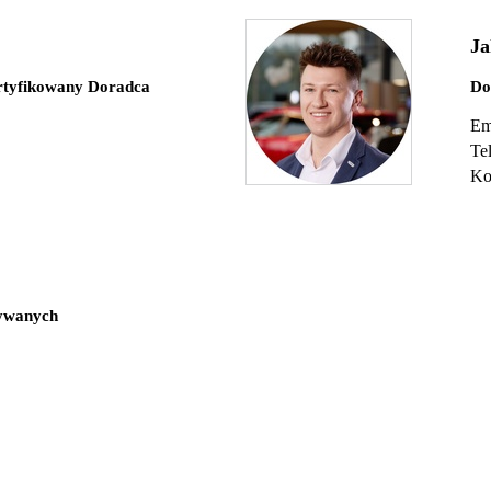
Ja
rtyfikowany Doradca
Do
Em
Te
Ko
ywanych