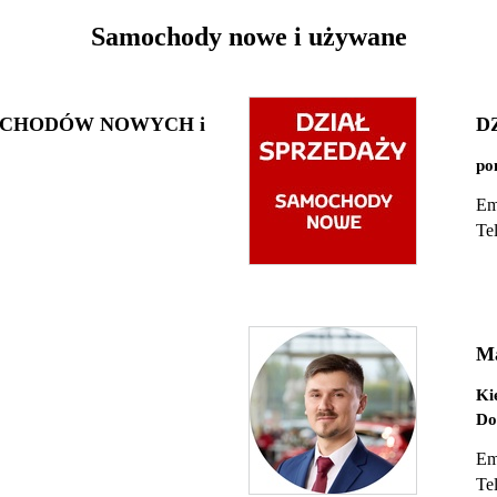
Samochody nowe i używane
OCHODÓW NOWYCH i
D
pon
Em
Te
Ma
Ki
Do
Em
Te