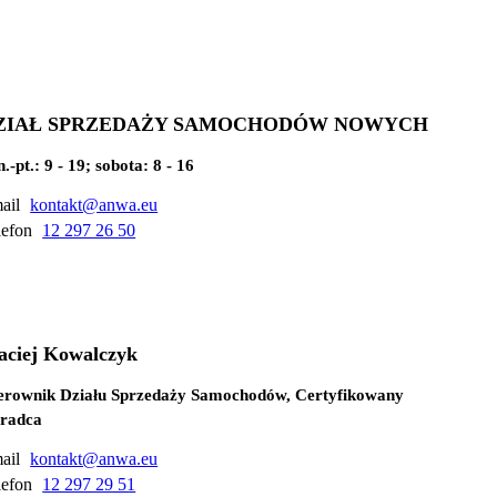
ZIAŁ SPRZEDAŻY SAMOCHODÓW NOWYCH
.-pt.: 9 - 19; sobota: 8 - 16
ail
kontakt@anwa.eu
lefon
12 297 26 50
ciej Kowalczyk
erownik Działu Sprzedaży Samochodów, Certyfikowany
radca
ail
kontakt@anwa.eu
lefon
12 297 29 51