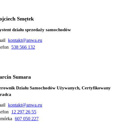
jciech Smętek
ystent działu sprzedaży samochodów
ail
kontakt@anwa.eu
lefon
538 566 132
arcin Sumara
erownik Działu Samochodów Używanych, Certyfikowany
radca
ail
kontakt@anwa.eu
lefon
12 297 26 55
mórka
607 050 227