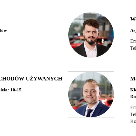
Wo
odów
As
Em
Te
OCHODÓW UŻYWANYCH
M
ziela: 10-15
Ki
Do
Em
Te
Ko