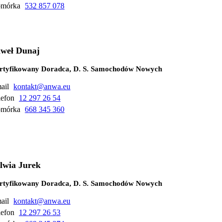
mórka
532 857 078
weł Dunaj
rtyfikowany Doradca, D. S. Samochodów Nowych
ail
kontakt@anwa.eu
lefon
12 297 26 54
mórka
668 345 360
lwia Jurek
rtyfikowany Doradca, D. S. Samochodów Nowych
ail
kontakt@anwa.eu
lefon
12 297 26 53