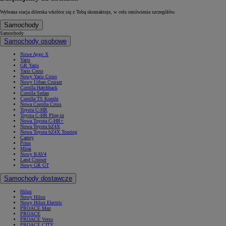
Wybrana stacja dilerska wkrótce się z Tobą skontaktuje, w celu omówienia szczegółów.
Samochody
Samochody
Samochody osobowe
Nowe Aygo X
Yaris
GR Yaris
Yaris Cross
Nowy Yaris Cross
Nowy Urban Cruiser
Corolla Hatchback
Corolla Sedan
Corolla TS Kombi
Nowa Corolla Cross
Toyota C-HR
Toyota C-HR Plug-in
Nowa Toyota C-HR+
Nowa Toyota bZ4X
Nowa Toyota bZ4X Touring
Camry
Prius
Mirai
Nowy RAV4
Land Cruiser
Nowy GR GT
Samochody dostawcze
Hilux
Nowy Hilux
Nowy Hilux Electric
PROACE Max
PROACE
PROACE Verso
PROACE CITY