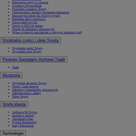
Rezerwacja wizyty w serwisie
Gwarancja Toyota Relax
Pozostałe Gwarancje Toyoty
Ubezpieczenia i naprawy blacharsko-lakiernicze
Innowacyjne usługi dla Twojej wygody
Bezpłatne Akcje Serwisowe
Serwis Dobrych Cen
Serwis w ASO się opłaca
Dostęp do informacji serwisowych
Wykaz wydanych zaświadczeń o odbytym szkoleniu (pdf)
Oryginalne części i oleje Toyota
Oryginalne części Toyoty
Oryginalne oleje Toyoty
Program Sprzedaży Hurtowej Trade
Trade
Akcesoria
Oryginalne akcesoria Toyoty
Opony i koła zimowe
Zabudowy samochodów dostawczych
Zabezpieczenia i alarmy
Sklep Toyoty
Strefa klienta
Aplikacja MyToyota
Instrukcje obsługi
Aktualizacja map
System Bluetooth®
Karty Ratownicze
Technologie