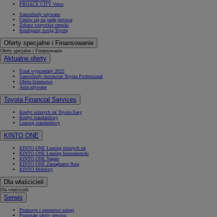
PROACE CITY Verso
Samochody używane
Umów się na jazdę testową
Zobacz wszystkie cenniki
Konfiguruj swoją Toyotę
Oferty specjalne i Finansowanie
Oferty specjalne i Finansowanie
Aktualne oferty
Finał wyprzedaży 2025
Samochody dostawcze Toyota Professional
Oferta biznesowa
Auta używane
Toyota Financial Services
Kredyt niższych rat Toyota Easy
Kredyt standardowy
Leasing standardowy
KINTO ONE
KINTO ONE Leasing niższych rat
KINTO ONE Leasing konsumencki
KINTO ONE Najem
KINTO ONE Zarządzanie flotą
KINTO Mobility
Dla właścicieli
Dla właścicieli
Serwis
Promocje i sezonowe usługi
Pozostałe oferty serwisu