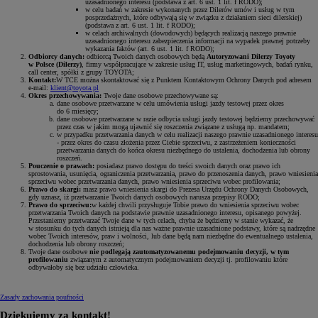
uzasadnionego interesu (podstawa z art. 6 ust. 1 lit. f RODO);
w celu badań w zakresie wykonanych przez Dilerów umów i usług w tym
posprzedażnych, które odbywają się w związku z działaniem sieci dilerskiej)
(podstawa z art. 6 ust. 1 lit. f RODO);
w celach archiwalnych (dowodowych) będących realizacją naszego prawnie
uzasadnionego interesu zabezpieczenia informacji na wypadek prawnej potrzeby
wykazania faktów (art. 6 ust. 1 lit. f RODO);
Odbiorcy danych:
odbiorcą Twoich danych osobowych będą
Autoryzowani Dilerzy Toyoty
w Polsce (Dilerzy)
, firmy współpracujące w zakresie usług IT, usług marketingowych, badań rynku,
call center, spółki z grupy TOYOTA;
Kontakt:
W TCE można skontaktować się z Punktem Kontaktowym Ochrony Danych pod adresem
e-mail:
klient@toyota.pl
Okres przechowywania:
Twoje dane osobowe przechowywane są:
dane osobowe przetwarzane w celu umówienia usługi jazdy testowej przez okres
do 6 miesięcy;
dane osobowe przetwarzane w razie odbycia usługi jazdy testowej będziemy przechowywać
przez czas w jakim mogą ujawnić się roszczenia związane z usługą np. mandatem;
w przypadku przetwarzania danych w celu realizacji naszego prawnie uzasadnionego interesu
- przez okres do czasu złożenia przez Ciebie sprzeciwu, z zastrzeżeniem konieczności
przetwarzania danych do końca okresu niezbędnego do ustalenia, dochodzenia lub obrony
roszczeń.
Pouczenie o prawach:
posiadasz prawo dostępu do treści swoich danych oraz prawo ich
sprostowania, usunięcia, ograniczenia przetwarzania, prawo do przenoszenia danych, prawo wniesienia
sprzeciwu wobec przetwarzania danych, prawo wniesienia sprzeciwu wobec profilowania;
Prawo do skargi:
masz prawo wniesienia skargi do Prezesa Urzędu Ochrony Danych Osobowych,
gdy uznasz, iż przetwarzanie Twoich danych osobowych narusza przepisy RODO;
Prawo do sprzeciwu:
w każdej chwili przysługuje Tobie prawo do wniesienia sprzeciwu wobec
przetwarzania Twoich danych na podstawie prawnie uzasadnionego interesu, opisanego powyżej.
Przestaniemy przetwarzać Twoje dane w tych celach, chyba że będziemy w stanie wykazać, że
w stosunku do tych danych istnieją dla nas ważne prawnie uzasadnione podstawy, które są nadrzędne
wobec Twoich interesów, praw i wolności, lub dane będą nam niezbędne do ewentualnego ustalenia,
dochodzenia lub obrony roszczeń;
Twoje dane osobowe
nie podlegają zautomatyzowanemu podejmowaniu decyzji, w tym
profilowaniu
związanym z automatycznym podejmowaniem decyzji tj. profilowaniu które
odbywałoby się bez udziału człowieka.
Zasady zachowania poufności
Dziękujemy za kontakt!