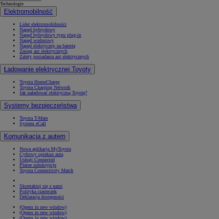
Technologie
Elektromobilność
Lider elektromobilności
Napęd hybrydowy
Napęd hybrydowy typu plug-in
Napęd wodorowy
Napęd elektryczny na baterię
Zasięg aut elektrycznych
Zalety posiadania aut elektrycznych
Ładowanie elektrycznej Toyoty
Toyota HomeCharge
Toyota Charging Network
Jak naładować elektryczną Toyotę?
Systemy bezpieczeństwa
Toyota T-Mate
System eCall
Komunikacja z autem
Nowa aplikacja MyToyota
Cyfrowy opiekun auta
Usługi Connected
Płatne subskrypcje
Toyota Connectivity Match
Skontaktuj się z nami
Polityka ciasteczek
Deklaracja dostępności
(Opens in new window)
(Opens in new window)
(Opens in new window)