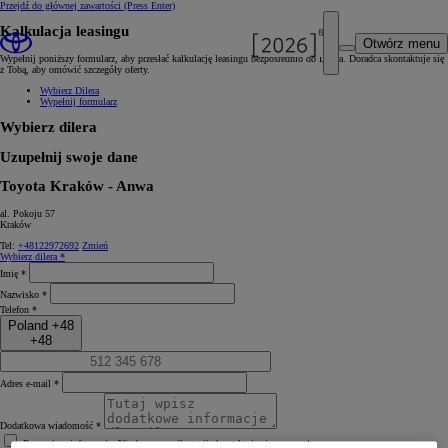
Przejdź do głównej zawartości
(Press Enter)
Kalkulacja leasingu
Otwórz menu
Wypełnij poniższy formularz, aby przesłać kalkulację leasingu bezpośrednio do Dilera. Doradca skontaktuje się
z Tobą, aby omówić szczegóły oferty.
Wybierz Dilera
Wypełnij formularz
Wybierz dilera
Uzupełnij swoje dane
Toyota Kraków - Anwa
al. Pokoju 57
Kraków
Tel:
+48122972692
Zmień
Wybierz dilera *
Imię *
Nazwisko *
Telefon *
Poland +48
+48
Adres e‑mail *
Dodatkowa wiadomość *
Rozumiem informację. Niech pracownik stacji skontaktuje się ze mną.*