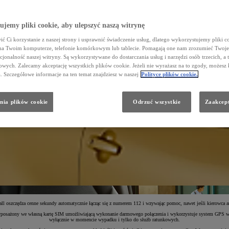
jemy pliki cookie, aby ulepszyć naszą witrynę
ć Ci korzystanie z naszej strony i usprawnić świadczenie usług, dlatego wykorzystujemy pliki co
na Twoim komputerze, telefonie komórkowym lub tablecie. Pomagają one nam zrozumieć Twoje 
cjonalność naszej witryny. Są wykorzystywane do dostarczania usług i narzędzi osób trzecich, a 
wych. Zalecamy akceptację wszystkich plików cookie. Jeżeli nie wyrażasz na to zgody, możesz 
a. Szczegółowe informacje na ten temat znajdziesz w naszej
Polityce plików cookie.
nia plików cookie
Odrzuć wszystkie
Zaakcept
 oszczędza cenne sekundy automatycznie łącząc się z numerem 112 i wzywając pomoc, nawet jeśli kierowca ani 
posażony we własną kartę SIM umożliwiającą wykonanie darmowego połączenia i wykorzystuje system GPS w Two
wyłącznie w momencie wypadku i tylko do służb ratunkowych.