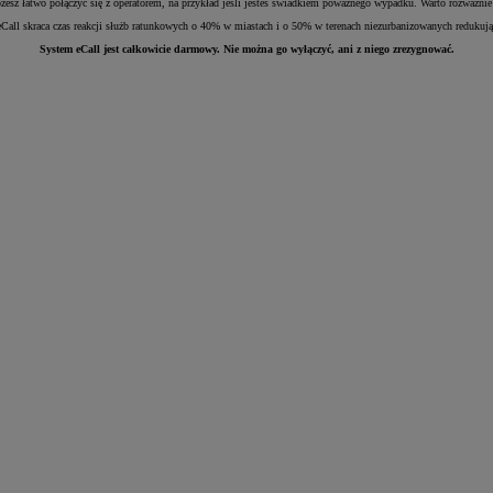
sz łatwo połączyć się z operatorem, na przykład jeśli jesteś świadkiem poważnego wypadku. Warto rozważnie 
all skraca czas reakcji służb ratunkowych o 40% w miastach i o 50% w terenach niezurbanizowanych redukując 
System eCall jest całkowicie darmowy. Nie można go wyłączyć, ani z niego zrezygnować.