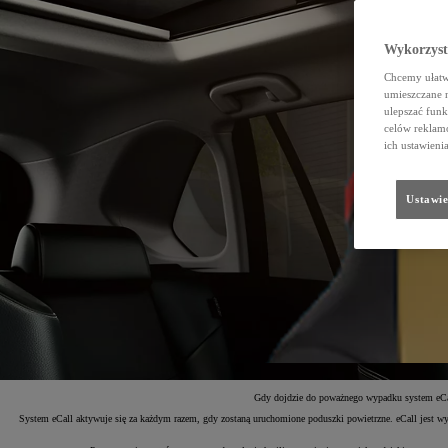
Wykorzystu
Chcemy ułatwi
umieszczane 
ulepszać funk
celów reklamo
ich ustawieni
Ustawie
Gdy dojdzie do poważnego wypadku system eCall
System eCall aktywuje się za każdym razem, gdy zostaną uruchomione poduszki powietrzne. eCall jest wy