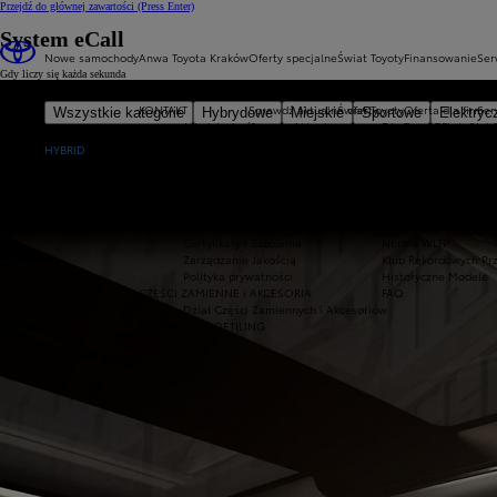
Przejdź do głównej zawartości
(Press Enter)
System eCall
Nowe samochody
Anwa Toyota Kraków
Oferty specjalne
Świat Toyoty
Finansowanie
Ser
Gdy liczy się każda sekunda
KONTAKT
Sprawdź aktualne oferty
Świat Toyoty
Oferta dla firm
Ser
Wszystkie kategorie
Hybrydowe
Miejskie
Sportowe
Elektryc
Jak dojechać?
Aktualne promocje
Dlaczego Toyota?
Toyota Financial 
Nowe Aygo X
Kontakt z nami
Samochody dostawcze Toyota Professi
O Toyocie
Kredyt ni
HYBRID
Opowiedz o swojej wizycie
Oferta biznesowa
Toyota w Europie
Kredyt s
PROMOCJE
Auta używane
Fabryki Toyoty
Leasing 
Wyprzedaż Toyoty
Rok potęgi 8 premier
Toyota Way
Toyota Kraków
Toyota Mobility
ANWA TWÓJ DILER
Toyota a środowisko
Certyfikaty i Szkolenia
Norma WLTP
Zarządzanie Jakością
Klub Rekordowych Pr
Polityka prywatności
Historyczne Modele
CZĘŚCI ZAMIENNE i AKCESORIA
FAQ
Dział Części Zamiennych i Akcesoriów
MYJNIA AUTODETILING
Myjnia