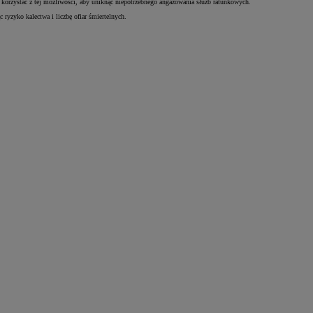
korzystać z tej możliwości, aby uniknąć niepotrzebnego angażowania służb ratunkowych.
ryzyko kalectwa i liczbę ofiar śmiertelnych.