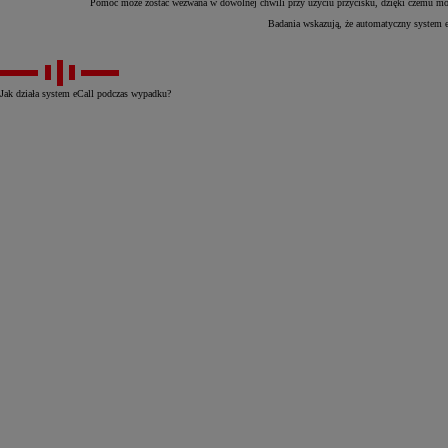
Pomoc może zostać wezwana w dowolnej chwili przy użyciu przycisku, dzięki czemu może
Badania wskazują, że automatyczny system eC
Jak działa system eCall podczas wypadku?