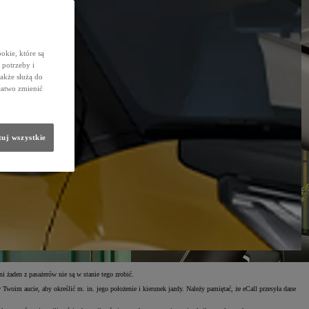
okie, które są
potrzeby i
także służą do
łatwo zmienić
uj wszystkie
żaden z pasażerów nie są w stanie tego zrobić.
im aucie, aby określić m. in. jego położenie i kierunek jazdy. Należy pamiętać, że eCall przesyła dane