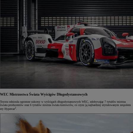
WEC
Mistrzostwa Świata Wyścigów Długodystansowych
Toyota odniosła ogromne sukcesy w wyścigach długodystansowych WEC, zdobywając 7 tytułów mistrza
świata producentów oraz 6 tytułów mistrza świata kierowców, co czyni ją najbardziej utytułowanym zespołem
2
ery Hypercar
.