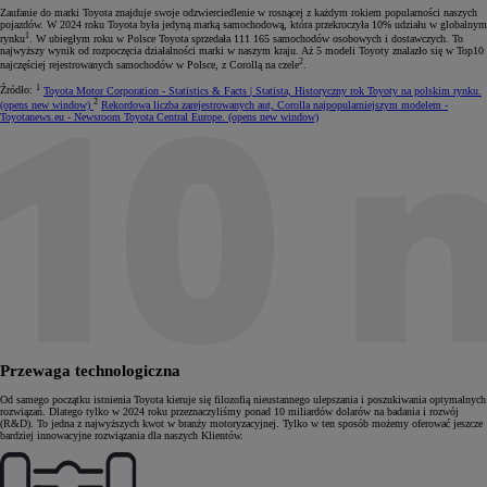
Zaufanie do marki Toyota znajduje swoje odzwierciedlenie w rosnącej z każdym rokiem popularności naszych
pojazdów. W 2024 roku Toyota była jedyną marką samochodową, która przekroczyła 10% udziału w globalnym
1
rynku
. W ubiegłym roku w Polsce Toyota sprzedała 111 165 samochodów osobowych i dostawczych. To
najwyższy wynik od rozpoczęcia działalności marki w naszym kraju. Aż 5 modeli Toyoty znalazło się w Top10
2
najczęściej rejestrowanych samochodów w Polsce, z Corollą na czele
.
1
Źródło:
Toyota Motor Corporation - Statistics & Facts | Statista, Historyczny rok Toyoty na polskim rynku.
2
(opens new window)
Rekordowa liczba zarejestrowanych aut, Corolla najpopularniejszym modelem
-
Toyotanews.eu
- Newsroom Toyota Central Europe.
(opens new window)
Przewaga technologiczna
Od samego początku istnienia Toyota kieruje się filozofią nieustannego ulepszania i poszukiwania optymalnych
rozwiązań. Dlatego tylko w 2024 roku przeznaczyliśmy ponad 10 miliardów dolarów na badania i rozwój
(R&D). To jedna z najwyższych kwot w branży motoryzacyjnej. Tylko w ten sposób możemy oferować jeszcze
bardziej innowacyjne rozwiązania dla naszych Klientów.