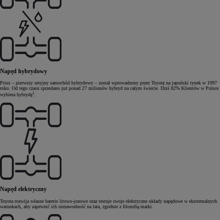
Napęd hybrydowy
Prius – pierwszy seryjny samochód hybrydowy – został wprowadzony przez Toyotę na japoński rynek w 1997
roku. Od tego czasu sprzedano już ponad 27 milionów hybryd na całym świecie. Dziś 82% Klientów w Polsce
1
wybiera hybrydę
.
Napęd elektryczny
Toyota rozwija własne baterie litowo-jonowe oraz testuje swoje elektryczne układy napędowe w ekstremalnych
warunkach, aby zapewnić ich niezawodność na lata, zgodnie z filozofią marki.