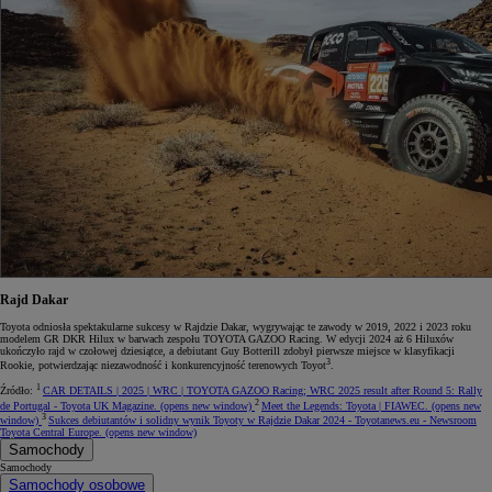
Rajd Dakar
Toyota odniosła spektakularne sukcesy w Rajdzie Dakar, wygrywając te zawody w 2019, 2022 i 2023 roku
modelem GR DKR Hilux w barwach zespołu TOYOTA GAZOO Racing. W edycji 2024 aż 6 Hiluxów
ukończyło rajd w czołowej dziesiątce, a debiutant Guy Botterill zdobył pierwsze miejsce w klasyfikacji
3
Rookie, potwierdzając niezawodność i konkurencyjność terenowych Toyot
.
1
Źródło:
CAR DETAILS | 2025 | WRC | TOYOTA GAZOO Racing; WRC 2025 result after Round 5: Rally
2
de Portugal - Toyota UK Magazine.
(opens new window)
Meet the Legends: Toyota | FIAWEC.
(opens new
3
window)
Sukces debiutantów i solidny wynik Toyoty w Rajdzie Dakar 2024 - Toyotanews.eu - Newsroom
Toyota Central Europe.
(opens new window)
Samochody
Samochody
Samochody osobowe