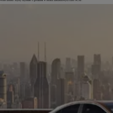
Wiele modeli Toyoty uzyskało 5 gwiazdek w testach zderzeniowych Euro NCAP.