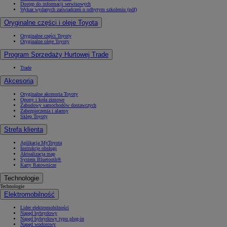
Dostęp do informacji serwisowych
Wykaz wydanych zaświadczeń o odbytym szkoleniu (pdf)
Oryginalne części i oleje Toyota
Oryginalne części Toyoty
Oryginalne oleje Toyoty
Program Sprzedaży Hurtowej Trade
Trade
Akcesoria
Oryginalne akcesoria Toyoty
Opony i koła zimowe
Zabudowy samochodów dostawczych
Zabezpieczenia i alarmy
Sklep Toyoty
Strefa klienta
Aplikacja MyToyota
Instrukcje obsługi
Aktualizacja map
System Bluetooth®
Karty Ratownicze
Technologie
Technologie
Elektromobilność
Lider elektromobilności
Napęd hybrydowy
Napęd hybrydowy typu plug-in
Napęd wodorowy