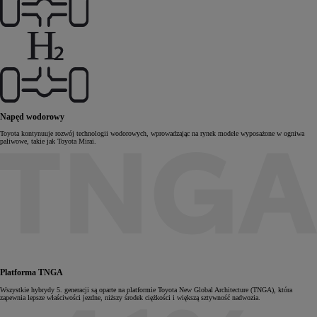
Napęd wodorowy
Toyota kontynuuje rozwój technologii wodorowych, wprowadzając na rynek modele wyposażone w ogniwa
paliwowe, takie jak Toyota Mirai.
Platforma TNGA
Wszystkie hybrydy 5. generacji są oparte na platformie Toyota New Global Architecture (TNGA), która
zapewnia lepsze właściwości jezdne, niższy środek ciężkości i większą sztywność nadwozia.