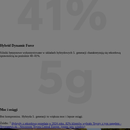
Hybrid Dynamic Force
Silniki benzynowe wykorzystywane w układach hybrydowych 5. generacji charakteryzują się rekordową
sprawnością na poziomie 40–41%.
Moc i osiągi
Bez kompromisu. Hybryda 5. generacji to większa moc i lepsze osiągi.
1
Źródło:
Hybrydy z rekordową sprzedażą w 2024 roku. 82% klientów wybrało Toyoty z tym napędem -
Toyotanews.eu - Newsroom Toyota Central Europe.
(opens new window)