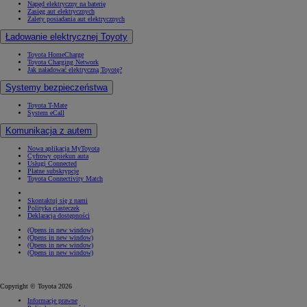
Napęd elektryczny na baterię
Zasięg aut elektrycznych
Zalety posiadania aut elektrycznych
Ładowanie elektrycznej Toyoty
Toyota HomeCharge
Toyota Charging Network
Jak naładować elektryczną Toyotę?
Systemy bezpieczeństwa
Toyota T-Mate
System eCall
Komunikacja z autem
Nowa aplikacja MyToyota
Cyfrowy opiekun auta
Usługi Connected
Płatne subskrypcje
Toyota Connectivity Match
Skontaktuj się z nami
Polityka ciasteczek
Deklaracja dostępności
(Opens in new window)
(Opens in new window)
(Opens in new window)
(Opens in new window)
Copyright © Toyota 2026
Informacje prawne