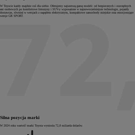
W Toyocie każdy znajdzie coś dla siebie. Oferujemy najszerszą gamę modeli: od bezpiecznych i oszczędnych
aut osobowych po komfortowe limuzyny i SUV-y wyposażone w najnowocześniejsze technologie, pojazdy
dostawcze, również w wersjach z napędem elektrycznym, kompaktowe samochody miejskie oraz emocjonujące
wersje GR SPORT.
Silna pozycja marki
W 2024 roku wartość marki Toyota wyniosła 72,8 miliarda dolarów.