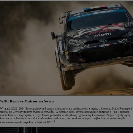
WRC
Rajdowe Mistrzostwa Świata
W latach 2022–2024 Toyota zdobyła 3 tytuły mistrza świata producentów z rzędu, a kierowca Kalle Rovanperä
sięgnął po 2 tytuły mistrza świata kierowców. W sezonie 2025 Toyota kontynuuje dominację – po 5 rundach
ma na koncie 5 zwycięstw, a Elfyn Evans prowadzi w klasyfikacji generalnej kierowców. Zespół Toyoty łączy
innowacje technologiczne z doświadczeniem rajdowym, co czyni go jednym z najbardziej utytułowanych
1
i zaawansowanych zespołów w historii WRC
.