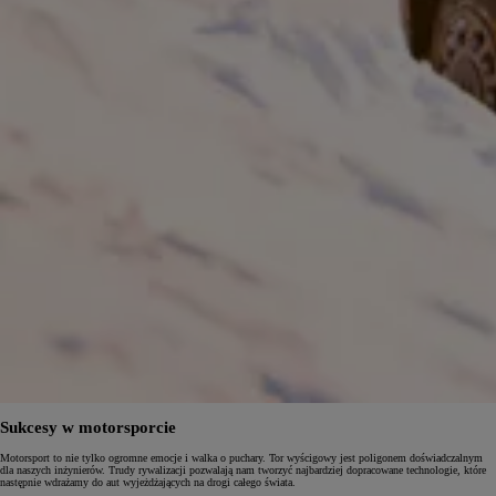
Sukcesy w motorsporcie
Motorsport to nie tylko ogromne emocje i walka o puchary. Tor wyścigowy jest poligonem doświadczalnym
dla naszych inżynierów. Trudy rywalizacji pozwalają nam tworzyć najbardziej dopracowane technologie, które
następnie wdrażamy do aut wyjeżdżających na drogi całego świata.