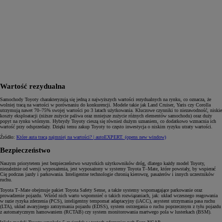
Wartość rezydualna
Samochody Toyoty charakteryzują się jedną z najwyższych wartości rezydualnych na rynku, co oznacza, że
wolniej tracą na wartości w porównaniu do konkurencji. Modele takie jak Land Cruiser, Yaris czy Corolla
utrzymują nawet 70–75% swojej wartości po 3 latach użytkowania. Kluczowe czynniki to niezawodność, niskie
koszty eksploatacji (niższe zużycie paliwa oraz mniejsze zużycie różnych elementów samochodu) oraz duży
popyt na rynku wtórnym. Hybrydy Toyoty cieszą się również dużym uznaniem, co dodatkowo wzmacnia ich
wartość przy odsprzedaży. Dzięki temu zakup Toyoty to często inwestycja o niskim ryzyku utraty wartości.
Źródło:
Które auta tracą najmniej na wartości? | autoEXPERT.
(opens new window)
Bezpieczeństwo
Naszym priorytetem jest bezpieczeństwo wszystkich użytkowników dróg, dlatego każdy model Toyoty,
niezależnie od wersji wyposażenia, jest wyposażony w systemy Toyota T–Mate, które powstały, by wspierać
Cię podczas jazdy i parkowania. Inteligentne technologie chronią kierowcę, pasażerów i innych uczestników
ruchu.
Toyota T–Mate obejmuje pakiet Toyota Safety Sense, a także systemy wspomagające parkowanie oraz
prowadzenie pojazdu. Wśród nich warto wspomnieć o takich rozwiązaniach, jak: układ wczesnego reagowania
w razie ryzyka zderzenia (PCS), inteligentny tempomat adaptacyjny (iACC), asystent utrzymania pasa ruchu
(LTA), układ awaryjnego zatrzymania pojazdu (EDSS), system ostrzegania o ruchu poprzecznym z tyłu pojazdu
z automatycznym hamowaniem (RCTAB) czy system monitorowania martwego pola w lusterkach (BSM).