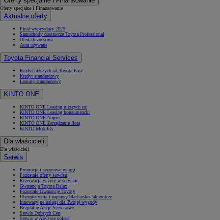
Oferty specjalne i Finansowanie
Oferty specjalne i Finansowanie
Aktualne oferty
Finał wyprzedaży 2025
Samochody dostawcze Toyota Professional
Oferta biznesowa
Auta używane
Toyota Financial Services
Kredyt niższych rat Toyota Easy
Kredyt standardowy
Leasing standardowy
KINTO ONE
KINTO ONE Leasing niższych rat
KINTO ONE Leasing konsumencki
KINTO ONE Najem
KINTO ONE Zarządzanie flotą
KINTO Mobility
Dla właścicieli
Dla właścicieli
Serwis
Promocje i sezonowe usługi
Pozostałe oferty serwisu
Rezerwacja wizyty w serwisie
Gwarancja Toyota Relax
Pozostałe Gwarancje Toyoty
Ubezpieczenia i naprawy blacharsko-lakiernicze
Innowacyjne usługi dla Twojej wygody
Bezpłatne Akcje Serwisowe
Serwis Dobrych Cen
Serwis w ASO się opłaca