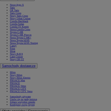
Nowe Aygo X
Yaris
GR Yaris
Yaris Cross
Nowy Yaris Cross
Nowy Urban Cruiser
Corolla Hatchback
Corolla Sedan
Corolla TS Kombi
Nowa Corolla Cross
Toyota C-HR
Toyota C-HR Plug-in
Nowa Toyota C-HR+
Nowa Toyota bZ4X
Nowa Toyota bZ4X Touring
Camry
Prius
Mirai
Nowy RAV4
Land Cruiser
Nowy GR GT
Samochody dostawcze
Hilux
Nowy Hilux
Nowy Hilux Electric
PROACE Max
PROACE
PROACE Verso
PROACE CITY
PROACE CITY Verso
Samochody używane
Umów się na jazdę testową
Zobacz wszystkie cenniki
Konfiguruj swoją Toyotę