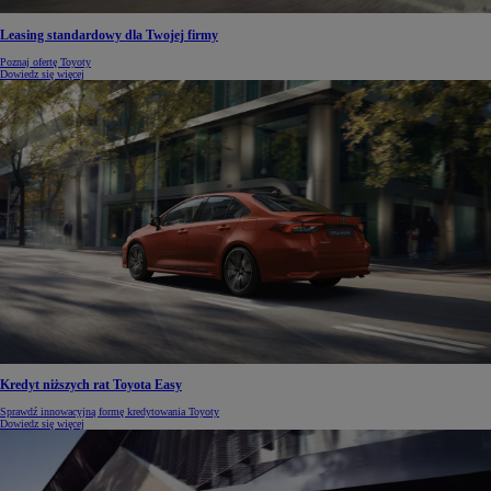
Leasing standardowy dla Twojej firmy
Poznaj ofertę Toyoty
Dowiedz się więcej
Kredyt niższych rat Toyota Easy
Sprawdź innowacyjną formę kredytowania Toyoty
Dowiedz się więcej