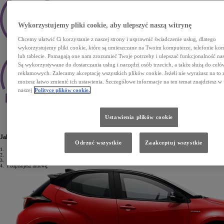
Wykorzystujemy pliki cookie, aby ulepszyć naszą witrynę
Chcemy ułatwić Ci korzystanie z naszej strony i usprawnić świadczenie usług, dlatego
Decyzja kredytowa w ciągu godziny
wykorzystujemy pliki cookie, które są umieszczane na Twoim komputerze, telefonie 
lub tablecie. Pomagają one nam zrozumieć Twoje potrzeby i ulepszać funkcjonalność nas
Są wykorzystywane do dostarczania usług i narzędzi osób trzecich, a także służą do celó
reklamowych. Zalecamy akceptację wszystkich plików cookie. Jeżeli nie wyrażasz na to 
możesz łatwo zmienić ich ustawienia. Szczegółowe informacje na ten temat znajdziesz w
naszej
Polityce plików cookie.
Elastyczne, dopasowane do Twoich potrzeb warunki spłaty
Ustawienia plików cookie
Wypełnij formularz online
Jak uzyskać Kredyt standardowy?
Odrzuć wszystkie
Zaakceptuj wszystkie
1.
Wypełniasz wniosek kredytowy w 5 minut.
2.
Przedstawiasz dokument tożsamości oraz dokumenty finansowe.
3.
Po 1 godzinie odbierasz decyzję kredytową.
4.
Podpisujesz umowę.