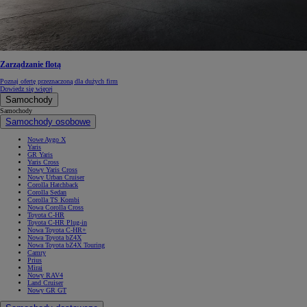
Zarządzanie flotą
Poznaj ofertę przeznaczoną dla dużych firm
Dowiedz się więcej
Samochody
Samochody
Samochody osobowe
Nowe Aygo X
Yaris
GR Yaris
Yaris Cross
Nowy Yaris Cross
Nowy Urban Cruiser
Corolla Hatchback
Corolla Sedan
Corolla TS Kombi
Nowa Corolla Cross
Toyota C-HR
Toyota C-HR Plug-in
Nowa Toyota C-HR+
Nowa Toyota bZ4X
Nowa Toyota bZ4X Touring
Camry
Prius
Mirai
Nowy RAV4
Land Cruiser
Nowy GR GT