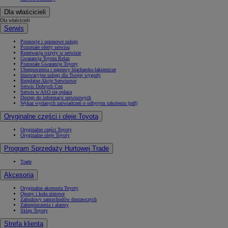
Dla właścicieli
Dla właścicieli
Serwis
Promocje i sezonowe usługi
Pozostałe oferty serwisu
Rezerwacja wizyty w serwisie
Gwarancja Toyota Relax
Pozostałe Gwarancje Toyoty
Ubezpieczenia i naprawy blacharsko-lakiernicze
Innowacyjne usługi dla Twojej wygody
Bezpłatne Akcje Serwisowe
Serwis Dobrych Cen
Serwis w ASO się opłaca
Dostęp do informacji serwisowych
Wykaz wydanych zaświadczeń o odbytym szkoleniu (pdf)
Oryginalne części i oleje Toyota
Oryginalne części Toyoty
Oryginalne oleje Toyoty
Program Sprzedaży Hurtowej Trade
Trade
Akcesoria
Oryginalne akcesoria Toyoty
Opony i koła zimowe
Zabudowy samochodów dostawczych
Zabezpieczenia i alarmy
Sklep Toyoty
Strefa klienta