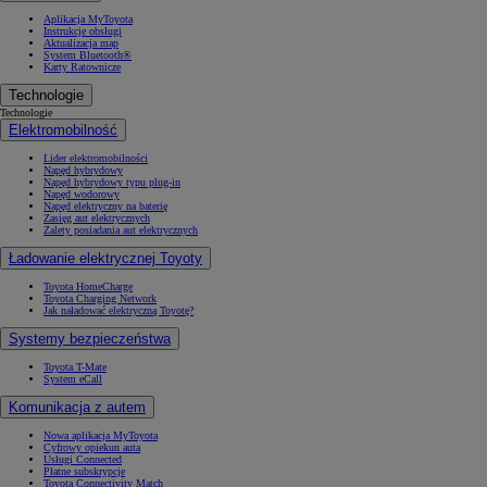
Aplikacja MyToyota
Instrukcje obsługi
Aktualizacja map
System Bluetooth®
Karty Ratownicze
Technologie
Technologie
Elektromobilność
Lider elektromobilności
Napęd hybrydowy
Napęd hybrydowy typu plug-in
Napęd wodorowy
Napęd elektryczny na baterię
Zasięg aut elektrycznych
Zalety posiadania aut elektrycznych
Ładowanie elektrycznej Toyoty
Toyota HomeCharge
Toyota Charging Network
Jak naładować elektryczną Toyotę?
Systemy bezpieczeństwa
Toyota T-Mate
System eCall
Komunikacja z autem
Nowa aplikacja MyToyota
Cyfrowy opiekun auta
Usługi Connected
Płatne subskrypcje
Toyota Connectivity Match