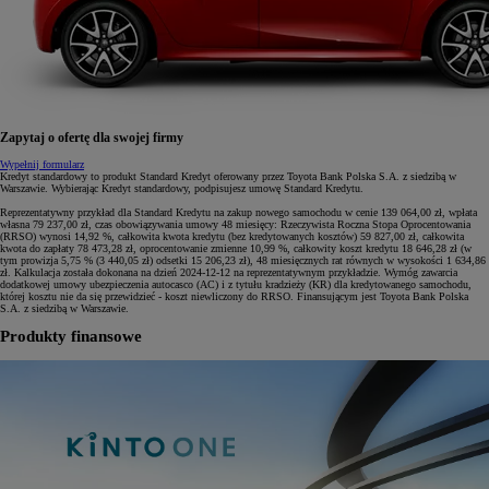
Zapytaj o ofertę dla swojej firmy
Wypełnij formularz
Kredyt standardowy to produkt Standard Kredyt oferowany przez Toyota Bank Polska S.A. z siedzibą w
Warszawie. Wybierając Kredyt standardowy, podpisujesz umowę Standard Kredytu.
Reprezentatywny przykład dla Standard Kredytu na zakup nowego samochodu w cenie 139 064,00 zł, wpłata
własna 79 237,00 zł, czas obowiązywania umowy 48 miesięcy: Rzeczywista Roczna Stopa Oprocentowania
(RRSO) wynosi 14,92 %, całkowita kwota kredytu (bez kredytowanych kosztów) 59 827,00 zł, całkowita
kwota do zapłaty 78 473,28 zł, oprocentowanie zmienne 10,99 %, całkowity koszt kredytu 18 646,28 zł (w
tym prowizja 5,75 % (3 440,05 zł) odsetki 15 206,23 zł), 48 miesięcznych rat równych w wysokości 1 634,86
zł. Kalkulacja została dokonana na dzień 2024-12-12 na reprezentatywnym przykładzie. Wymóg zawarcia
dodatkowej umowy ubezpieczenia autocasco (AC) i z tytułu kradzieży (KR) dla kredytowanego samochodu,
której kosztu nie da się przewidzieć - koszt niewliczony do RRSO. Finansującym jest Toyota Bank Polska
S.A. z siedzibą w Warszawie.
Produkty finansowe