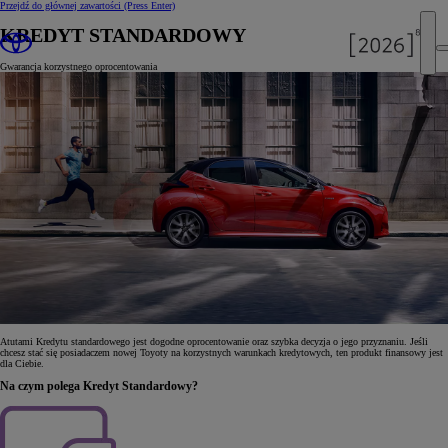
Przejdź do głównej zawartości
(Press Enter)
KREDYT STANDARDOWY
Gwarancja korzystnego oprocentowania
Atutami Kredytu standardowego jest dogodne oprocentowanie oraz szybka decyzja o jego przyznaniu. Jeśli
chcesz stać się posiadaczem nowej Toyoty na korzystnych warunkach kredytowych, ten produkt finansowy jest
dla Ciebie.
Na czym polega Kredyt Standardowy?