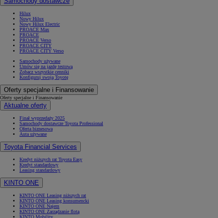
Samochody dostawcze
Hilux
Nowy Hilux
Nowy Hilux Electric
PROACE Max
PROACE
PROACE Verso
PROACE CITY
PROACE CITY Verso
Samochody używane
Umów się na jazdę testową
Zobacz wszystkie cenniki
Konfiguruj swoją Toyotę
Oferty specjalne i Finansowanie
Oferty specjalne i Finansowanie
Aktualne oferty
Finał wyprzedaży 2025
Samochody dostawcze Toyota Professional
Oferta biznesowa
Auta używane
Toyota Financial Services
Kredyt niższych rat Toyota Easy
Kredyt standardowy
Leasing standardowy
KINTO ONE
KINTO ONE Leasing niższych rat
KINTO ONE Leasing konsumencki
KINTO ONE Najem
KINTO ONE Zarządzanie flotą
KINTO Mobility