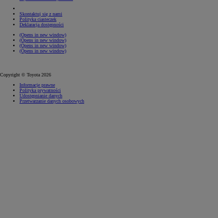
Skontaktuj się z nami
Polityka ciasteczek
Deklaracja dostępności
(Opens in new window)
(Opens in new window)
(Opens in new window)
(Opens in new window)
Copyright © Toyota 2026
Informacje prawne
Polityka prywatności
Udostępnianie danych
Przetwarzanie danych osobowych