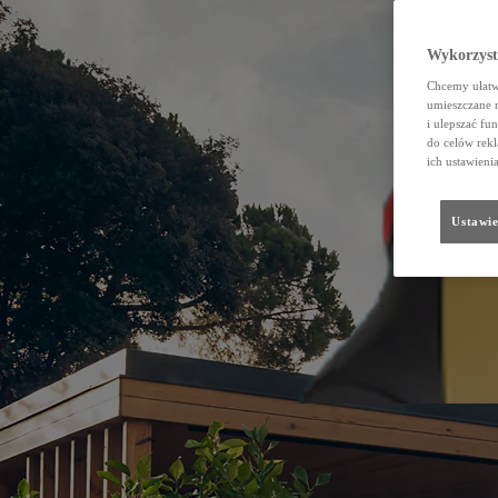
Wykorzystu
Chcemy ułatwi
umieszczane 
i ulepszać fu
do celów rekl
ich ustawieni
Ustawie