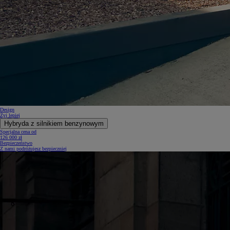
Design
Żyj lepiej
Hybryda z silnikiem benzynowym
Specjalna cena od
126 000 zł
Bezpieczeństwo
Z nami podróżujesz bezpieczniej
Od
81 900 zł
Yaris Cross
HYBRID