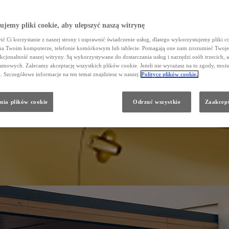
jemy pliki cookie, aby ulepszyć naszą witrynę
ć Ci korzystanie z naszej strony i usprawnić świadczenie usług, dlatego wykorzystujemy pliki co
na Twoim komputerze, telefonie komórkowym lub tablecie. Pomagają one nam zrozumieć Twoje
nkcjonalność naszej witryny. Są wykorzystywane do dostarczania usług i narzędzi osób trzecich, a
amowych. Zalecamy akceptację wszystkich plików cookie. Jeżeli nie wyrażasz na to zgody, może
a. Szczegółowe informacje na ten temat znajdziesz w naszej
Polityce plików cookie.
nia plików cookie
Odrzuć wszystkie
Zaakcept