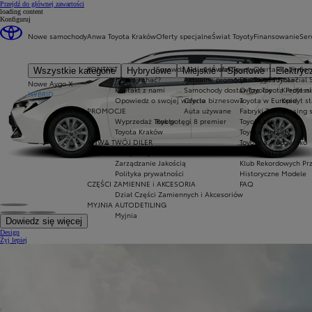
(Press Enter)
Przejdź do głównej zawartości
loading content
Konfiguruj
Nowe samochody
Anwa Toyota Kraków
Oferty specjalne
Świat Toyoty
Finansowanie
Ser
KONTAKT
Sprawdź aktualne oferty
Świat Toyoty
Oferta dla firm
Ser
Wszystkie kategorie
Hybrydowe
Miejskie
Sportowe
Elektryc
Jak dojechać?
Aktualne promocje
Dlaczego Toyota?
Toyota Financial 
Nowe Aygo X
Kontakt z nami
Samochody dostawcze Toyota Professi
O Toyocie
Kredyt ni
HYBRID
Opowiedz o swojej wizycie
Oferta biznesowa
Toyota w Europie
Kredyt s
PROMOCJE
Auta używane
Fabryki Toyoty
Leasing 
Wyprzedaż Toyoty
Rok potęgi 8 premier
Toyota Way
Toyota Kraków
Toyota Mobility
ANWA TWÓJ DILER
Toyota a środowisko
Certyfikaty i Szkolenia
Norma WLTP
Zarządzanie Jakością
Klub Rekordowych Pr
Polityka prywatności
Historyczne Modele
CZĘŚCI ZAMIENNE i AKCESORIA
FAQ
Dział Części Zamiennych i Akcesoriów
MYJNIA AUTODETILING
Myjnia
Dowiedz się więcej
Design
Żyj lepiej