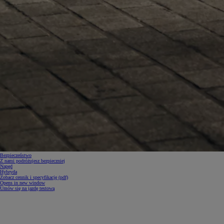
Od
105 300 zł
Corolla Hatchback
HYBRID
Bezpieczeństwo
Z nami podróżujesz bezpieczniej
Napęd
Hybryda
Zobacz cennik i specyfikację (pdf)
Opens in new window
Umów się na jazdę testową