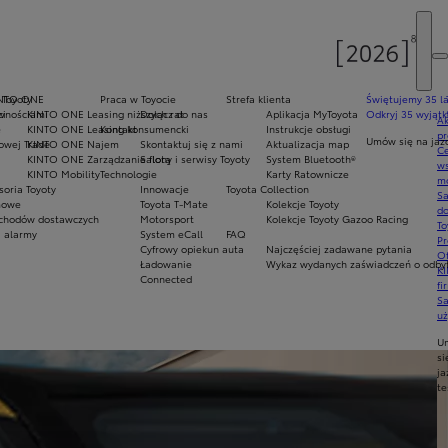
 Toyoty
NTO ONE
Praca w Toyocie
Strefa klienta
Świętujemy 35 la
awnościami
ci
KINTO ONE Leasing niższych rat
Dołącz do nas
Aplikacja MyToyota
Odkryj 35 wyjątk
Ak
e
KINTO ONE Leasing konsumencki
Kontakt
Instrukcje obsługi
pr
Umów się na jaz
owej Trade
KINTO ONE Najem
Skontaktuj się z nami
Aktualizacja map
Ce
KINTO ONE Zarządzanie flotą
Salony i serwisy Toyoty
System Bluetooth®
ws
KINTO Mobility
Technologie
Karty Ratownicze
mo
soria Toyoty
Innowacje
Toyota Collection
S
mowe
Toyota T-Mate
Kolekcje Toyoty
do
chodów dostawczych
Motorsport
Kolekcje Toyoty Gazoo Racing
To
i alarmy
System eCall
FAQ
Pr
Cyfrowy opiekun auta
Najczęściej zadawane pytania
Of
Ładowanie
Wykaz wydanych zaświadczeń o odbyt
KI
Connected
fi
S
u
U
si
ja
te