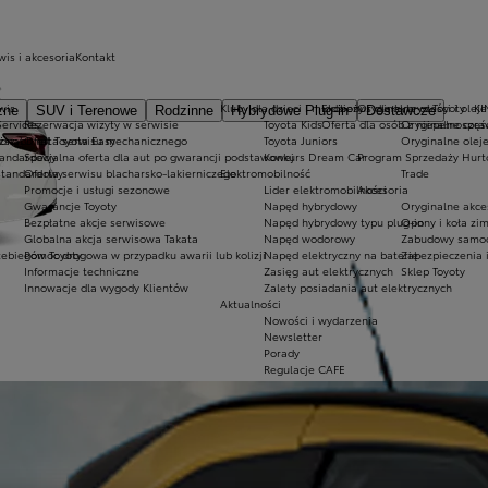
wis i akcesoria
Kontakt
wis
Kluby dla dzieci i młodzieży
Ekobonus dla hybryd Toyoty
Oryginalne części i oleje
KI
zne
SUV i Terenowe
Rodzinne
Hybrydowe Plug-in
Dostawcze
Services
Rezerwacja wizyty w serwisie
Toyota Kids
Oferta dla osób z niepełnospr
Oryginalne częś
onal
ższych rat Toyota Easy
Oferta serwisu mechanicznego
Toyota Juniors
Oryginalne olej
tandardowy
Specjalna oferta dla aut po gwarancji podstawowej
Konkurs Dream Car
Program Sprzedaży Hurt
standardowy
Oferta serwisu blacharsko-lakierniczego
Elektromobilność
Trade
Promocje i usługi sezonowe
Lider elektromobilności
Akcesoria
Gwarancje Toyoty
Napęd hybrydowy
Oryginalne akce
Bezpłatne akcje serwisowe
Napęd hybrydowy typu plug-in
Opony i koła zi
Globalna akcja serwisowa Takata
Napęd wodorowy
Zabudowy samo
zebiegów Toyoty
Pomoc drogowa w przypadku awarii lub kolizji
Napęd elektryczny na baterię
Zabezpieczenia 
Informacje techniczne
Zasięg aut elektrycznych
Sklep Toyoty
Innowacje dla wygody Klientów
Zalety posiadania aut elektrycznych
Aktualności
Nowości i wydarzenia
Newsletter
Porady
Regulacje CAFE