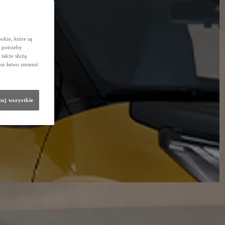
okie, które są
 potrzeby
 także służą
sz łatwo zmienić
uj wszystkie