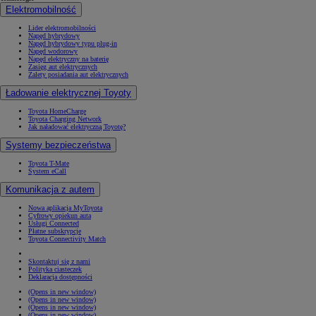
Elektromobilność
Lider elektromobilności
Napęd hybrydowy
Napęd hybrydowy typu plug-in
Napęd wodorowy
Napęd elektryczny na baterię
Zasięg aut elektrycznych
Zalety posiadania aut elektrycznych
Ładowanie elektrycznej Toyoty
Toyota HomeCharge
Toyota Charging Network
Jak naładować elektryczną Toyotę?
Systemy bezpieczeństwa
Toyota T-Mate
System eCall
Komunikacja z autem
Nowa aplikacja MyToyota
Cyfrowy opiekun auta
Usługi Connected
Płatne subskrypcje
Toyota Connectivity Match
Skontaktuj się z nami
Polityka ciasteczek
Deklaracja dostępności
(Opens in new window)
(Opens in new window)
(Opens in new window)
(Opens in new window)