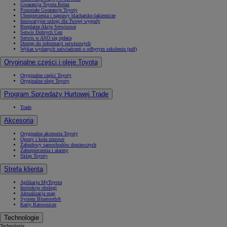
Gwarancja Toyota Relax
Pozostałe Gwarancje Toyoty
Ubezpieczenia i naprawy blacharsko-lakiernicze
Innowacyjne usługi dla Twojej wygody
Bezpłatne Akcje Serwisowe
Serwis Dobrych Cen
Serwis w ASO się opłaca
Dostęp do informacji serwisowych
Wykaz wydanych zaświadczeń o odbytym szkoleniu (pdf)
Oryginalne części i oleje Toyota
Oryginalne części Toyoty
Oryginalne oleje Toyoty
Program Sprzedaży Hurtowej Trade
Trade
Akcesoria
Oryginalne akcesoria Toyoty
Opony i koła zimowe
Zabudowy samochodów dostawczych
Zabezpieczenia i alarmy
Sklep Toyoty
Strefa klienta
Aplikacja MyToyota
Instrukcje obsługi
Aktualizacja map
System Bluetooth®
Karty Ratownicze
Technologie
Technologie