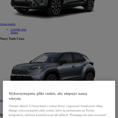
Strona modelu
CENNIK 2026
Zobacz
Nowy Yaris Cross
Wykorzystujemy pliki cookie, aby ulepszyć naszą
witrynę
Strona modelu
Chcemy ułatwić Ci korzystanie z naszej strony i usprawnić świadczenie usług,
CENNIK 2026
Zobacz
dlatego wykorzystujemy pliki cookie, które są umieszczane na Twoim
komputerze, telefonie komórkowym lub tablecie. Pomagają one nam zrozumieć
Toyota C-HR