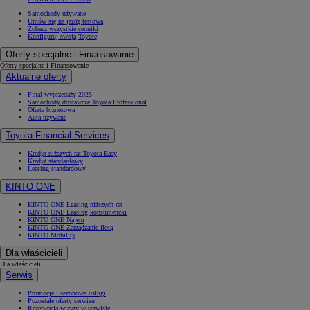
Samochody używane
Umów się na jazdę testową
Zobacz wszystkie cenniki
Konfiguruj swoją Toyotę
Oferty specjalne i Finansowanie
Oferty specjalne i Finansowanie
Aktualne oferty
Finał wyprzedaży 2025
Samochody dostawcze Toyota Professional
Oferta biznesowa
Auta używane
Toyota Financial Services
Kredyt niższych rat Toyota Easy
Kredyt standardowy
Leasing standardowy
KINTO ONE
KINTO ONE Leasing niższych rat
KINTO ONE Leasing konsumencki
KINTO ONE Najem
KINTO ONE Zarządzanie flotą
KINTO Mobility
Dla właścicieli
Dla właścicieli
Serwis
Promocje i sezonowe usługi
Pozostałe oferty serwisu
Rezerwacja wizyty w serwisie