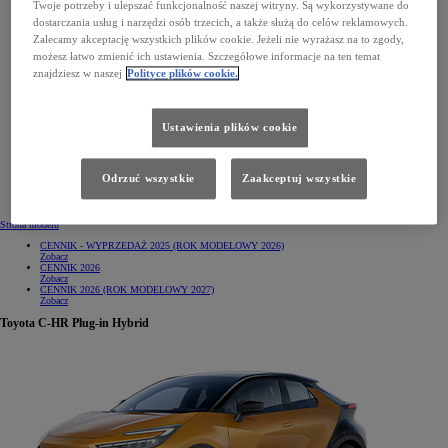
Twoje potrzeby i ulepszać funkcjonalność naszej witryny. Są wykorzystywane do
dostarczania usług i narzędzi osób trzecich, a także służą do celów reklamowych.
Zalecamy akceptację wszystkich plików cookie. Jeżeli nie wyrażasz na to zgody,
możesz łatwo zmienić ich ustawienia. Szczegółowe informacje na ten temat
znajdziesz w naszej
Polityce plików cookie.
Ustawienia plików cookie
Odrzuć wszystkie
Zaakceptuj wszystkie
Strona modelu
CENNIK - WYPRZEDAŻ 2025 (ROK MODELOWY 2026)
Zobacz
CENNIK 2026
Zobacz
CENNIK 2026 (ROK MODELOWY 2027)
Zobacz
Toyota C-HR Plug-in Hybrid