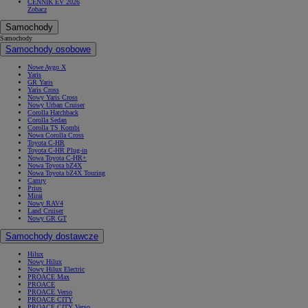
CENNIK EV 2026
Zobacz
Samochody
Samochody
Samochody osobowe
Nowe Aygo X
Yaris
GR Yaris
Yaris Cross
Nowy Yaris Cross
Nowy Urban Cruiser
Corolla Hatchback
Corolla Sedan
Corolla TS Kombi
Nowa Corolla Cross
Toyota C-HR
Toyota C-HR Plug-in
Nowa Toyota C-HR+
Nowa Toyota bZ4X
Nowa Toyota bZ4X Touring
Camry
Prius
Mirai
Nowy RAV4
Land Cruiser
Nowy GR GT
Samochody dostawcze
Hilux
Nowy Hilux
Nowy Hilux Electric
PROACE Max
PROACE
PROACE Verso
PROACE CITY
PROACE CITY Verso