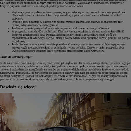
paliwa z baku może skutkować nieprzyjemnymi konsekwencjami. Zwlekając z tankowaniem, musimy się
liczyć z ryzykiem uszkodzenia niektórych podzespołów w samochodzie.
Zbyt mały poziom paliwa w baku sprawia, że gromadzi się w nim woda, która może powodować
rdzewienie wnętrza zbiornika i korozję przewodów, a podczas mrozu nawet zablokować układ
paliwowy.
Drobinki rdzy powstałe w układzie na skutek częstego jeżdżenia na rezerwie mogą zapchać filtr
paliwa, wtryskiwacze czy dyszę gaźnika.
Jeżdżenie z prawie pustym bakiem może doprowadzić do zatarcia pompy paliwowej.
W przypadku samochodów z silnikami Diesla wysuszenie zbiornika do zera może uniemożliwić
ponowne uruchomienie auta. Podczas zapłonu ze zbyt małą ilością paliwa może dojść do
zapowietrzenia układu wtryskowego, dlatego należy wtedy użyć specjalnej ręcznej pompki do pompy
wtryskowej.
Jazda dieslem na rezerwie może także powodować znaczny wzrost temperatury oleju napędowego,
którego część nie zostaje spalona w cylindrach i wraca do baku. Często w takim przypadku zbyt
wysoka temperatura uszkadza czuły, sterowany elektronicznie układ wtryskowy.
Jazda do ostatniej kropli
Jazda na rezerwie powinna być w miarę możliwości jak najkrótsza. Unikniemy wtedy stresu z powodu nagłego
unieruchomienia auta, problemów ze zdobyciem paliwa w szczerym polu, a w najczarniejszym scenariuszu –
usterek i uszkodzeń poszczególnych elementów auta odpowiedzialnych za prawidłowe funkcjonowanie układu
napędowego. Pamiętajmy, że zaświecenie się kontrolki rezerwy daje nam tak naprawdę sporo czasu na dojazd
do stacji benzynowej, jednak nie odkładajmy tej chwili w nieskończoność. Nigdy nie mamy stuprocentowej
pewności, że paliwo nie skończy się szybciej niż wskazuje na to licznik prognozowanego zasięgu.
Dowiedz się więcej