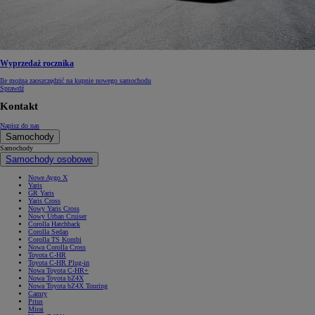
Wyprzedaż rocznika
Ile można zaoszczędzić na kupnie nowego samochodu
Sprawdź
Kontakt
Napisz do nas
Samochody
Samochody
Samochody osobowe
Nowe Aygo X
Yaris
GR Yaris
Yaris Cross
Nowy Yaris Cross
Nowy Urban Cruiser
Corolla Hatchback
Corolla Sedan
Corolla TS Kombi
Nowa Corolla Cross
Toyota C-HR
Toyota C-HR Plug-in
Nowa Toyota C-HR+
Nowa Toyota bZ4X
Nowa Toyota bZ4X Touring
Camry
Prius
Mirai