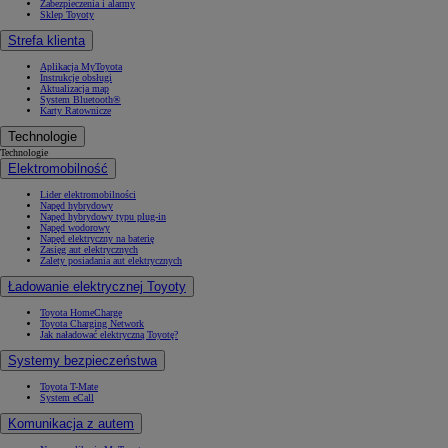
Zabezpieczenia i alarmy
Sklep Toyoty
Strefa klienta
Aplikacja MyToyota
Instrukcje obsługi
Aktualizacja map
System Bluetooth®
Karty Ratownicze
Technologie
Technologie
Elektromobilność
Lider elektromobilności
Napęd hybrydowy
Napęd hybrydowy typu plug-in
Napęd wodorowy
Napęd elektryczny na baterię
Zasięg aut elektrycznych
Zalety posiadania aut elektrycznych
Ładowanie elektrycznej Toyoty
Toyota HomeCharge
Toyota Charging Network
Jak naładować elektryczną Toyotę?
Systemy bezpieczeństwa
Toyota T-Mate
System eCall
Komunikacja z autem