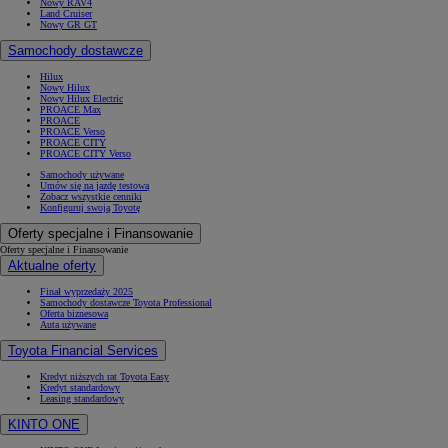
Nowy RAV4
Land Cruiser
Nowy GR GT
Samochody dostawcze
Hilux
Nowy Hilux
Nowy Hilux Electric
PROACE Max
PROACE
PROACE Verso
PROACE CITY
PROACE CITY Verso
Samochody używane
Umów się na jazdę testową
Zobacz wszystkie cenniki
Konfiguruj swoją Toyotę
Oferty specjalne i Finansowanie
Oferty specjalne i Finansowanie
Aktualne oferty
Finał wyprzedaży 2025
Samochody dostawcze Toyota Professional
Oferta biznesowa
Auta używane
Toyota Financial Services
Kredyt niższych rat Toyota Easy
Kredyt standardowy
Leasing standardowy
KINTO ONE