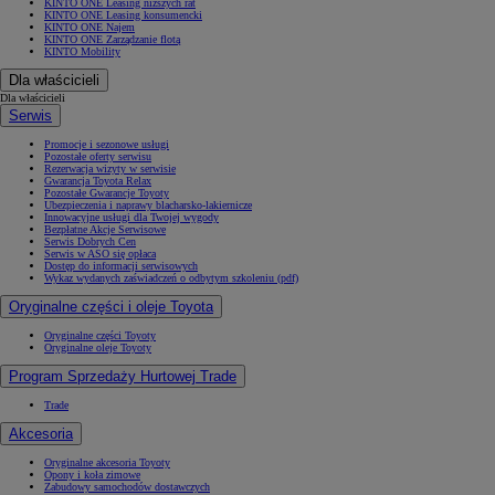
KINTO ONE Leasing niższych rat
KINTO ONE Leasing konsumencki
KINTO ONE Najem
KINTO ONE Zarządzanie flotą
KINTO Mobility
Dla właścicieli
Dla właścicieli
Serwis
Promocje i sezonowe usługi
Pozostałe oferty serwisu
Rezerwacja wizyty w serwisie
Gwarancja Toyota Relax
Pozostałe Gwarancje Toyoty
Ubezpieczenia i naprawy blacharsko-lakiernicze
Innowacyjne usługi dla Twojej wygody
Bezpłatne Akcje Serwisowe
Serwis Dobrych Cen
Serwis w ASO się opłaca
Dostęp do informacji serwisowych
Wykaz wydanych zaświadczeń o odbytym szkoleniu (pdf)
Oryginalne części i oleje Toyota
Oryginalne części Toyoty
Oryginalne oleje Toyoty
Program Sprzedaży Hurtowej Trade
Trade
Akcesoria
Oryginalne akcesoria Toyoty
Opony i koła zimowe
Zabudowy samochodów dostawczych