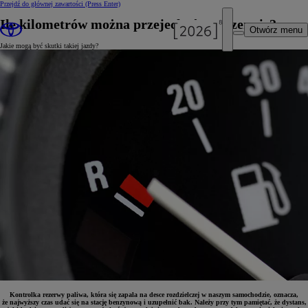
Przejdź do głównej zawartości
(Press Enter)
Ile kilometrów można przejechać na rezerwie?
Otwórz menu
Jakie mogą być skutki takiej jazdy?
Kontrolka rezerwy paliwa, która się zapala na desce rozdzielczej w naszym samochodzie, oznacza,
że najwyższy czas udać się na stację benzynową i uzupełnić bak. Należy przy tym pamiętać, że dystans,