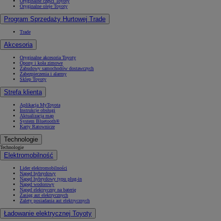
Oryginalne części Toyoty
Oryginalne oleje Toyoty
Program Sprzedaży Hurtowej Trade
Trade
Akcesoria
Oryginalne akcesoria Toyoty
Opony i koła zimowe
Zabudowy samochodów dostawczych
Zabezpieczenia i alarmy
Sklep Toyoty
Strefa klienta
Aplikacja MyToyota
Instrukcje obsługi
Aktualizacja map
System Bluetooth®
Karty Ratownicze
Technologie
Technologie
Elektromobilność
Lider elektromobilności
Napęd hybrydowy
Napęd hybrydowy typu plug-in
Napęd wodorowy
Napęd elektryczny na baterię
Zasięg aut elektrycznych
Zalety posiadania aut elektrycznych
Ładowanie elektrycznej Toyoty