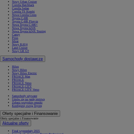
Nowy Urban Cruiser
Corolla Hatchback
Corolla Sedan
Corolla TS Kombi
Nowa Corolla Cross
Toyota C-HR
Toyota C-HR Plug-in
Nowa Toyota C-HR+
Nowa Toyota bZ4X
Nowa Toyota bZ4X Touring
Camry
Prius
Mirai
Nowy RAV4
Land Cruiser
Nowy GR GT
Samochody dostawcze
Hilux
Nowy Hilux
Nowy Hilux Electric
PROACE Max
PROACE
PROACE Verso
PROACE CITY
PROACE CITY Verso
Samochody używane
Umów się na jazdę testową
Zobacz wszystkie cenniki
Konfiguruj swoją Toyotę
Oferty specjalne i Finansowanie
Oferty specjalne i Finansowanie
Aktualne oferty
Finał wyprzedaży 2025