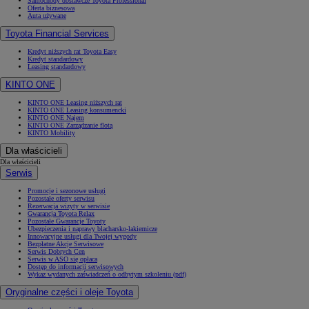
Samochody dostawcze Toyota Professional
Oferta biznesowa
Auta używane
Toyota Financial Services
Kredyt niższych rat Toyota Easy
Kredyt standardowy
Leasing standardowy
KINTO ONE
KINTO ONE Leasing niższych rat
KINTO ONE Leasing konsumencki
KINTO ONE Najem
KINTO ONE Zarządzanie flotą
KINTO Mobility
Dla właścicieli
Dla właścicieli
Serwis
Promocje i sezonowe usługi
Pozostałe oferty serwisu
Rezerwacja wizyty w serwisie
Gwarancja Toyota Relax
Pozostałe Gwarancje Toyoty
Ubezpieczenia i naprawy blacharsko-lakiernicze
Innowacyjne usługi dla Twojej wygody
Bezpłatne Akcje Serwisowe
Serwis Dobrych Cen
Serwis w ASO się opłaca
Dostęp do informacji serwisowych
Wykaz wydanych zaświadczeń o odbytym szkoleniu (pdf)
Oryginalne części i oleje Toyota