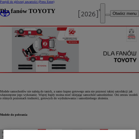
Przejdź do głównej zawartości
(Press Enter)
Dla fanów TOYOTY
Otwórz menu
Modele samochodów nie należą do tanich, a samo kupno gotowego auta nie przynosi takiej satysfakcji jak
własnoręczne jego wykonanie. Więcej frajdy można mieć sklejając samochód samodzielnie. Oto zestaw modeli
o różnych poziomach trudności, gotowych do wydrukowania i samodzielnego złożenia.
Modele do pobrania