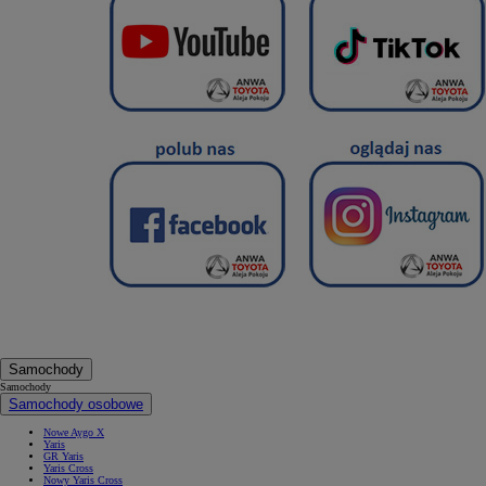
Samochody
Samochody
Samochody osobowe
Nowe Aygo X
Yaris
GR Yaris
Yaris Cross
Nowy Yaris Cross