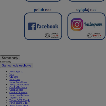
Samochody
Samochody
Samochody osobowe
Nowe Aygo X
Yaris
GR Yaris
Yaris Cross
Nowy Yaris Cross
Nowy Urban Cruiser
Corolla Hatchback
Corolla Sedan
Corolla TS Kombi
Nowa Corolla Cross
Toyota C-HR
Toyota C-HR Plug-in
Nowa Toyota C-HR+
Nowa Toyota bZ4X