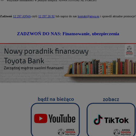
wszystkie formalności w jednym miejscu: ANWA TOYOAT AL POKOJU
Zadzwoń
12 297 ANWA
czyli
12 297 26 92
lub napisz do nas
kontakt@anwa.eu
i sprawdź aktualne promocje!
ZADZWOŃ DO NAS: Finansowanie, ubezpieczenia