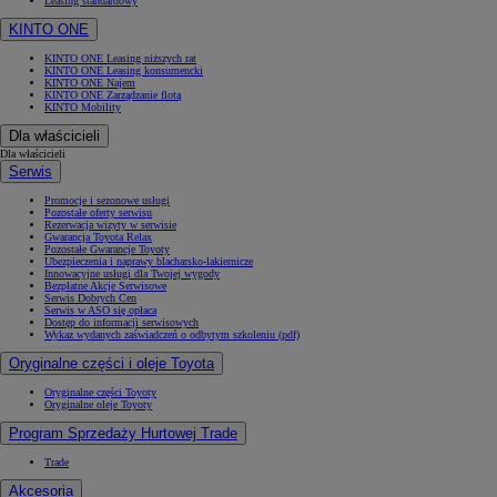
Leasing standardowy
KINTO ONE
KINTO ONE Leasing niższych rat
KINTO ONE Leasing konsumencki
KINTO ONE Najem
KINTO ONE Zarządzanie flotą
KINTO Mobility
Dla właścicieli
Dla właścicieli
Serwis
Promocje i sezonowe usługi
Pozostałe oferty serwisu
Rezerwacja wizyty w serwisie
Gwarancja Toyota Relax
Pozostałe Gwarancje Toyoty
Ubezpieczenia i naprawy blacharsko-lakiernicze
Innowacyjne usługi dla Twojej wygody
Bezpłatne Akcje Serwisowe
Serwis Dobrych Cen
Serwis w ASO się opłaca
Dostęp do informacji serwisowych
Wykaz wydanych zaświadczeń o odbytym szkoleniu (pdf)
Oryginalne części i oleje Toyota
Oryginalne części Toyoty
Oryginalne oleje Toyoty
Program Sprzedaży Hurtowej Trade
Trade
Akcesoria