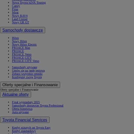
Nowa Toyota bZ4X Touring
Camry
Prius
Mirai
Nowy RAV4
Land Cruiser
Nowy GR GT
Samochody dostawcze
Hilux
Nowy Hilux
Nowy Hilux Electric
PROACE Max
PROACE
PROACE Verso
PROACE CITY
PROACE CITY Verso
Samochody używane
Umów się na jazdę testową
Zobacz wszystkie cenniki
Konfiguruj swoją Toyotę
Oferty specjalne i Finansowanie
Oferty specjalne i Finansowanie
Aktualne oferty
Finał wyprzedaży 2025
Samochody dostawcze Toyota Professional
Oferta biznesowa
Auta używane
Toyota Financial Services
Kredyt niższych rat Toyota Easy
Kredyt standardowy