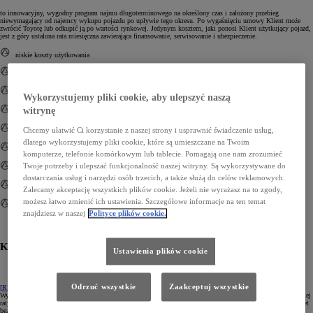
to innowacyjny, wygodny program najmu długoterminowego na określony czas i założony przebieg
niewymagający od najemcy wykupu pojazdu po upływie tego okresu. Po wygaśnięciu umowy Klient może
zwrócić Toyotę lub odkupić ją po wartości rynkowej. Jedynym kosztem, jaki ponosi Klient użytkujący pojazd,
jest z góry ustalona rata miesięczna zawierająca finansowanie, serwisowanie i ubezpieczenie.
niskie koszty użytkowania
kompleksowy serwis Toyoty
auto zastępcze
Wykorzystujemy pliki cookie, aby ulepszyć naszą
witrynę
już od 0% wpłaty własnej
Chcemy ułatwić Ci korzystanie z naszej strony i usprawnić świadczenie usług,
elastyczne warunki
dlatego wykorzystujemy pliki cookie, które są umieszczane na Twoim
wszystkie formalności w jednym miejscu: ANWA TOYOAT AL POKOJU
komputerze, telefonie komórkowym lub tablecie. Pomagają one nam zrozumieć
Twoje potrzeby i ulepszać funkcjonalność naszej witryny. Są wykorzystywane do
krótki czas oczekiwania na decyzje
dostarczania usług i narzędzi osób trzecich, a także służą do celów reklamowych.
korzyści podatkowe
Zalecamy akceptację wszystkich plików cookie. Jeżeli nie wyrażasz na to zgody,
możesz łatwo zmienić ich ustawienia. Szczegółowe informacje na ten temat
centrum techniczne
znajdziesz w naszej
Polityce plików cookie.
Kredyt SMARTPLAN
Ustawienia plików cookie
Odrzuć wszystkie
Zaakceptuj wszystkie
[
RRSO
] oferuje bardzo niskie miesięczne raty. Ponadto nie trzeba angażować dużo środków na starcie.
Wystarczy niewielka pierwsza wpłata, aby odjechać nową Toyotą. Po zakończeniu umowy konstrukcja ostatniej
raty oraz przewidywalna wysoka wartość Twojej Toyoty pozwolą Ci na wymianę samochodu na nowy – nawet
bez dopłaty.