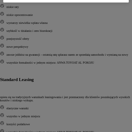
niskie raty
niskie oprocentowanie
wystarczy niewielka wpłata własna
szybkość w działaniu i zero biurokracji
przejrzystość oferty
nowe perspektywy
zawsze jeździsz na gwarancji - ostatnią ratę spłacasz razem ze sprzedażą samochodu i wymianą na nowy
wszystkie formalności w jednym miejscu: ANWA TOYOAT AL POKOJU
Standard Leasing
opiera się na tradycyjnych warunkach leasingowania i jest przeznaczony dla klientów poszukujących wysokich
kosztów i niskiego wykupu.
elastyczne warunki
wszystko w jednym miejscu
korzyści podatkowe