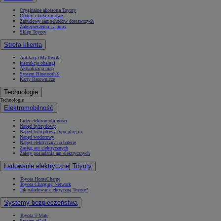
Oryginalne akcesoria Toyoty
Opony i koła zimowe
Zabudowy samochodów dostawczych
Zabezpieczenia i alarmy
Sklep Toyoty
Strefa klienta
Aplikacja MyToyota
Instrukcje obsługi
Aktualizacja map
System Bluetooth®
Karty Ratownicze
Technologie
Technologie
Elektromobilność
Lider elektromobilności
Napęd hybrydowy
Napęd hybrydowy typu plug-in
Napęd wodorowy
Napęd elektryczny na baterię
Zasięg aut elektrycznych
Zalety posiadania aut elektrycznych
Ładowanie elektrycznej Toyoty
Toyota HomeCharge
Toyota Charging Network
Jak naładować elektryczną Toyotę?
Systemy bezpieczeństwa
Toyota T-Mate
System eCall