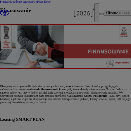
Przejdź do głównej zawartości
(Press Enter)
Finasowanie
Otwórz menu
Oferujemy rozwiązania dla tych którzy cenią sobie swój
czas i finanse
. Nasi Doradcy przygotują jak
najbardziej korzystne
rozwiązania finansowania
inwestycji, które ułatwią nabycie nowej Toyoty. Jednym z
naszych celów jest, aby w jednej niskiej racie zawierał się koszt samochodu i dodatkowych korzyści. We
wszystkich naszych kalkulacjach bazę stanowi określenie
Całkowitego Kosztu Posiadania
TCO, czyli ogółu
kosztów, z jakimi wiąże się eksploatacja samochodu [ubezpieczenie, paliwo, koszty serwisu, opon, ipt] od jego
pierwszej do ostatniej minuty w firmie.
Leasing SMART PLAN