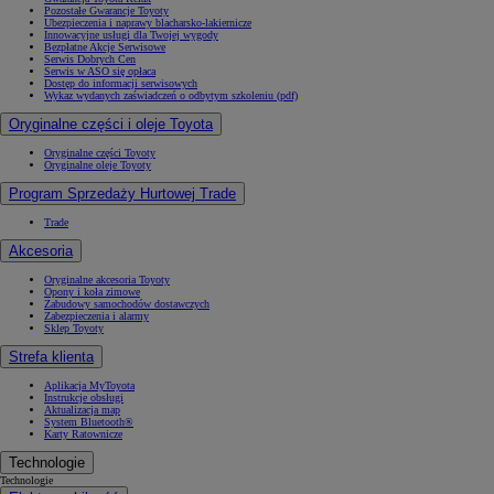
Pozostałe Gwarancje Toyoty
Ubezpieczenia i naprawy blacharsko-lakiernicze
Innowacyjne usługi dla Twojej wygody
Bezpłatne Akcje Serwisowe
Serwis Dobrych Cen
Serwis w ASO się opłaca
Dostęp do informacji serwisowych
Wykaz wydanych zaświadczeń o odbytym szkoleniu (pdf)
Oryginalne części i oleje Toyota
Oryginalne części Toyoty
Oryginalne oleje Toyoty
Program Sprzedaży Hurtowej Trade
Trade
Akcesoria
Oryginalne akcesoria Toyoty
Opony i koła zimowe
Zabudowy samochodów dostawczych
Zabezpieczenia i alarmy
Sklep Toyoty
Strefa klienta
Aplikacja MyToyota
Instrukcje obsługi
Aktualizacja map
System Bluetooth®
Karty Ratownicze
Technologie
Technologie