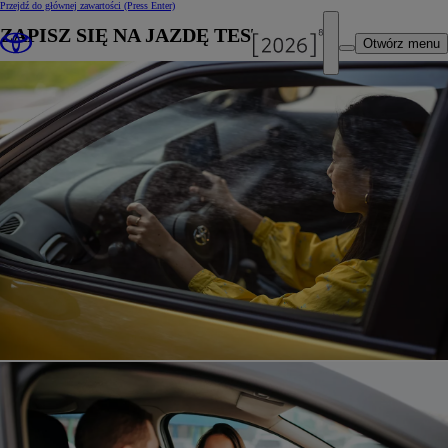
Przejdź do głównej zawartości
(Press Enter)
ZAPISZ SIĘ NA JAZDĘ TESTOWĄ
Otwórz menu