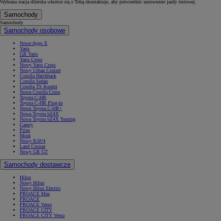
Wybrana stacja dilerska wkrótce się z Tobą skontaktuje, aby potwierdzić umówienie jazdy testowej.
Samochody
Samochody
Samochody osobowe
Nowe Aygo X
Yaris
GR Yaris
Yaris Cross
Nowy Yaris Cross
Nowy Urban Cruiser
Corolla Hatchback
Corolla Sedan
Corolla TS Kombi
Nowa Corolla Cross
Toyota C-HR
Toyota C-HR Plug-in
Nowa Toyota C-HR+
Nowa Toyota bZ4X
Nowa Toyota bZ4X Touring
Camry
Prius
Mirai
Nowy RAV4
Land Cruiser
Nowy GR GT
Samochody dostawcze
Hilux
Nowy Hilux
Nowy Hilux Electric
PROACE Max
PROACE
PROACE Verso
PROACE CITY
PROACE CITY Verso