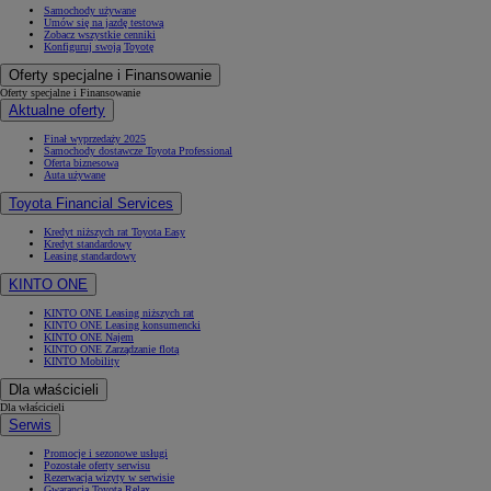
Samochody używane
Umów się na jazdę testową
Zobacz wszystkie cenniki
Konfiguruj swoją Toyotę
Oferty specjalne i Finansowanie
Oferty specjalne i Finansowanie
Aktualne oferty
Finał wyprzedaży 2025
Samochody dostawcze Toyota Professional
Oferta biznesowa
Auta używane
Toyota Financial Services
Kredyt niższych rat Toyota Easy
Kredyt standardowy
Leasing standardowy
KINTO ONE
KINTO ONE Leasing niższych rat
KINTO ONE Leasing konsumencki
KINTO ONE Najem
KINTO ONE Zarządzanie flotą
KINTO Mobility
Dla właścicieli
Dla właścicieli
Serwis
Promocje i sezonowe usługi
Pozostałe oferty serwisu
Rezerwacja wizyty w serwisie
Gwarancja Toyota Relax