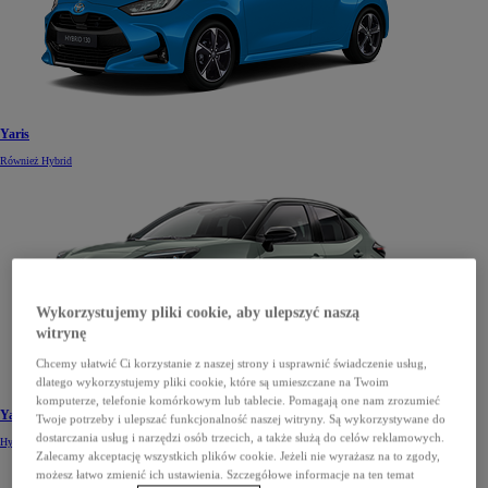
Yaris
Również Hybrid
Wykorzystujemy pliki cookie, aby ulepszyć naszą
witrynę
Chcemy ułatwić Ci korzystanie z naszej strony i usprawnić świadczenie usług,
dlatego wykorzystujemy pliki cookie, które są umieszczane na Twoim
komputerze, telefonie komórkowym lub tablecie. Pomagają one nam zrozumieć
Yaris Cross
Twoje potrzeby i ulepszać funkcjonalność naszej witryny. Są wykorzystywane do
dostarczania usług i narzędzi osób trzecich, a także służą do celów reklamowych.
Hybrid
Zalecamy akceptację wszystkich plików cookie. Jeżeli nie wyrażasz na to zgody,
możesz łatwo zmienić ich ustawienia. Szczegółowe informacje na ten temat