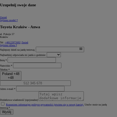
Uzupełnij swoje dane
Zmień
Wybierz model *
Toyota Kraków - Anwa
al. Pokoju 57
Kraków
Tel:
+48122972692
Zmień
Wybierz dilera *
Najlepszy dzień na jazdę testową:
Najbardziej odpowiada mi jazda o godzinie:
Imię *
Nazwisko *
Telefon *
Poland +48
+48
Adres e-mail *
Dodatkowa wiadomość (opcjonalne)
Rozumiem informację
o polityce prywatności (otwiera się w nowej karcie)
.
Umów mnie na jazdę
testową.*
Wyślij