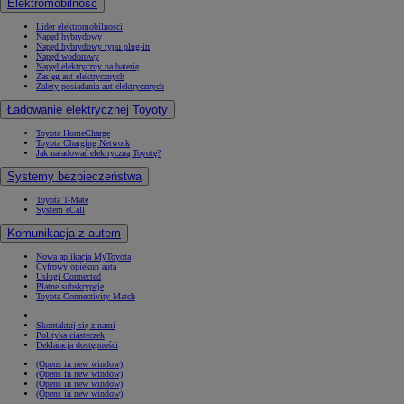
Elektromobilność
Lider elektromobilności
Napęd hybrydowy
Napęd hybrydowy typu plug-in
Napęd wodorowy
Napęd elektryczny na baterię
Zasięg aut elektrycznych
Zalety posiadania aut elektrycznych
Ładowanie elektrycznej Toyoty
Toyota HomeCharge
Toyota Charging Network
Jak naładować elektryczną Toyotę?
Systemy bezpieczeństwa
Toyota T-Mate
System eCall
Komunikacja z autem
Nowa aplikacja MyToyota
Cyfrowy opiekun auta
Usługi Connected
Płatne subskrypcje
Toyota Connectivity Match
Skontaktuj się z nami
Polityka ciasteczek
Deklaracja dostępności
(Opens in new window)
(Opens in new window)
(Opens in new window)
(Opens in new window)