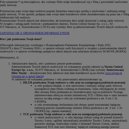
Pola oznaczone * są obowiązkowe, aby wybrany Diler mógł skontaktować się z Tobą i potwierdzić umówienie
jazdy testowej.
Pozostawiasz nam swoje dane osobowe poprzez formularz stanowiący prośbę o umówienie i realizację usługi
jazdy testowej. W ten sposób, podajesz nam swoje dane kontaktowe celem skontaktowania się przez nas z Tobą
telefonicznie lub mailowo.
Pozostawienie Twoich danych jest dobrowolne, ale konieczne abyś mógł skorzystać z usługi jazdy testowej.
W związku z usługą jazdy testowej i przekazanymi danymi, Toyota Central Europe Sp. z o.o., 02-
673 Warszawa, ul. Konstruktorska 5 (TCE) oraz wybrany diler są administratorami Twoich danych osobowych.
ZAPOZNAJ SIĘ Z OBOWIĄZKIEM INFORMACYJNYM
Kto i jak przetwarza Twoje dane?
(Obowiązek informacyjny wynikający z Rozporządzenia Parlamentu Europejskiego i Rady (UE)
2016/679 z dnia 27 kwietnia 2016 r. w sprawie ochrony osób fizycznych w związku z przetwarzaniem danych
osobowych i w sprawie swobodnego przepływu takich danych oraz uchylenia dyrektywy 95/46/WE (RODO))
Informujemy, iż:
Administrator danych, cele i podstawy prawne przetwarzania:
Administratorem Twoich danych osobowych we wskazanym poniżej zakresie są
Toyota Central
Europe Sp. z o.o.
, 02-673 Warszawa, ul. Konstruktorska 5 (
TCE
) oraz wybrany
Autoryzowany
Diler Toyoty
– aktualizowane listy adresowe oraz dane kontaktowe są na stronie
www.toyota.pl
(otwiera się w nowej karcie)
W zależności od wskazanej podstawy i celu przetwarzania administratorami są:.
DILER przetwarza Twoje osobowe w celu oraz na następującej podstawie prawnej:
w celu podjęcia działań, w tym umówienia i realizacji usługi jazdy testowej
(szczegółowe dane Dilera widnieją na formularzu, linku odsyłającym do strony
albo zostaną Tobie przekazane po skontaktowaniu się) na podstawie Twojego
zainteresowania ofertą na stronie internetowej TCE i Dilera oraz w razie zawarcia
umowy na taką usługę w celu jej wykonania (podstawa z art. 6 ust 1 lit.
b RODO),
w celu ewentualnego dochodzenia lub obrony przed roszczeniami będącym
realizacją prawnie uzasadnionego interesu Dilera (podstawa z art. 6 ust. 1 lit.
f RODO) (np. zapłata mandatu);
TCE przetwarza Twoje osobowe w celu oraz na następującej podstawie prawnej:
w celach analitycznych tj. w celu lepszego doboru usług do potrzeb klientów
Toyota i Lexus, ogólnej optymalizacji produktów Toyota i Lexus, optymalizacji
procesów obsługi, budowania wiedzy o klientach Toyota i Lexus, analizy
finansowej TCE oraz sieci dilerskiej, będących realizacją naszego prawnie