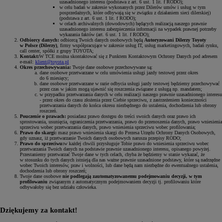
uzasadnionego interesu (podstawa z art. 6 ust. 1 lit. f RODO);
w celu badań w zakresie wykonanych przez Dilerów umów i usług w tym
posprzedażnych, które odbywają się w związku z działaniem sieci dilerskiej)
(podstawa z art. 6 ust. 1 lit. f RODO);
w celach archiwalnych (dowodowych) będących realizacją naszego prawnie
uzasadnionego interesu zabezpieczenia informacji na wypadek prawnej potrzeby
wykazania faktów (art. 6 ust. 1 lit. f RODO);
Odbiorcy danych:
odbiorcą Twoich danych osobowych będą
Autoryzowani Dilerzy Toyoty
w Polsce (Dilerzy)
, firmy współpracujące w zakresie usług IT, usług marketingowych, badań rynku,
call center, spółki z grupy TOYOTA;
Kontakt:
W TCE można skontaktować się z Punktem Kontaktowym Ochrony Danych pod adresem
e-mail:
klient@toyota.pl
Okres przechowywania:
Twoje dane osobowe przechowywane są:
dane osobowe przetwarzane w celu umówienia usługi jazdy testowej przez okres
do 6 miesięcy;
dane osobowe przetwarzane w razie odbycia usługi jazdy testowej będziemy przechowywać
przez czas w jakim mogą ujawnić się roszczenia związane z usługą np. mandatem;
w przypadku przetwarzania danych w celu realizacji naszego prawnie uzasadnionego interesu
- przez okres do czasu złożenia przez Ciebie sprzeciwu, z zastrzeżeniem konieczności
przetwarzania danych do końca okresu niezbędnego do ustalenia, dochodzenia lub obrony
roszczeń.
Pouczenie o prawach:
posiadasz prawo dostępu do treści swoich danych oraz prawo ich
sprostowania, usunięcia, ograniczenia przetwarzania, prawo do przenoszenia danych, prawo wniesienia
sprzeciwu wobec przetwarzania danych, prawo wniesienia sprzeciwu wobec profilowania;
Prawo do skargi:
masz prawo wniesienia skargi do Prezesa Urzędu Ochrony Danych Osobowych,
gdy uznasz, iż przetwarzanie Twoich danych osobowych narusza przepisy RODO;
Prawo do sprzeciwu:
w każdej chwili przysługuje Tobie prawo do wniesienia sprzeciwu wobec
przetwarzania Twoich danych na podstawie prawnie uzasadnionego interesu, opisanego powyżej.
Przestaniemy przetwarzać Twoje dane w tych celach, chyba że będziemy w stanie wykazać, że
w stosunku do tych danych istnieją dla nas ważne prawnie uzasadnione podstawy, które są nadrzędne
wobec Twoich interesów, praw i wolności, lub dane będą nam niezbędne do ewentualnego ustalenia,
dochodzenia lub obrony roszczeń;
Twoje dane osobowe
nie podlegają zautomatyzowanemu podejmowaniu decyzji, w tym
profilowaniu
związanym z automatycznym podejmowaniem decyzji tj. profilowaniu które
odbywałoby się bez udziału człowieka.
Dziękujemy za kontakt!