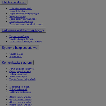
Elektromobilność
Lider elektromobilności
Napęd hybrydowy
Napęd hybrydowy typu plug-in
Napęd wodorowy
Napęd elektryczny na baterię
Zasięg aut elektrycznych
Zalety posiadania aut elektrycznych
Ładowanie elektrycznej Toyoty
Toyota HomeCharge
Toyota Charging Network
Jak naładować elektryczną Toyotę?
Systemy bezpieczeństwa
Toyota T-Mate
System eCall
Komunikacja z autem
Nowa aplikacja MyToyota
Cyfrowy opiekun auta
Usługi Connected
Płatne subskrypcje
Toyota Connectivity Match
Skontaktuj się z nami
Polityka ciasteczek
Deklaracja dostępności
(Opens in new window)
(Opens in new window)
(Opens in new window)
(Opens in new window)