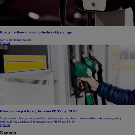
Koszty użytkowania samochodu elektrycznego
Czy to się jeszcze opłaca?
Sprawdź
Które paliwo jest lepsze, benzyna PB 95 czy PB 98?
Stojąc na stacji benzynowej przed dystrybutorem paliwa, nie raz zastanawialiśmy się zapewne, którą
bezołowiówkę zatankować do naszego auta: PB 95 czy PB 98.
Sprawdź
Kontakt