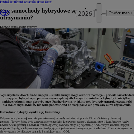
Przejdź do głównej zawartości
(Press Enter)
Czy samochody hybrydowe są tańsze w
Otwórz menu
utrzymaniu?
Korzyści z posiadania hybrydy
Wykorzystanie dwóch źródeł napędu – silnika benzynowego oraz elektrycznego – pozwala samochodom
z napędem hybrydowym poruszać się oszczędniej. Ale korzyści z posiadania hybrydy to nie tylko
mniejsze rachunki przy dystrybutorze. Przyjrzyjmy się, w jaki sposób hybrydy generują oszczędności
dla swoich użytkowników nie tylko podczas wizyt na stacji paliw, ale przez cały okres użytkowania.
Oszczędność hybrydy wynika z jej konstrukcji
Od premiery pierwszej seryjnie produkowanej hybrydy minęło już prawie 25 lat. Obietnicą pierwszej
generacji Toyoty Prius było zapewnienie wszystkim kierowcom czystej, ekonomicznej i komfortowej jazdy.
Ćwierć wieku później z nowinki technologicznej hybrydy stały się najchętniej wybieranym źródłem napędu
w gamie Toyoty, a ich przewaga nad tradycyjnymi jednostkami benzynowymi i silnikami Diesla nie ogranicza
się wyłącznie do niższego spalania i mniejszej misji CO2.