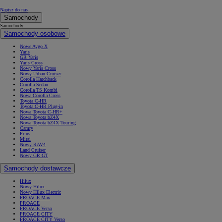
Napisz do nas
Samochody
Samochody
Samochody osobowe
Nowe Aygo X
Yaris
GR Yaris
Yaris Cross
Nowy Yaris Cross
Nowy Urban Cruiser
Corolla Hatchback
Corolla Sedan
Corolla TS Kombi
Nowa Corolla Cross
Toyota C-HR
Toyota C-HR Plug-in
Nowa Toyota C-HR+
Nowa Toyota bZ4X
Nowa Toyota bZ4X Touring
Camry
Prius
Mirai
Nowy RAV4
Land Cruiser
Nowy GR GT
Samochody dostawcze
Hilux
Nowy Hilux
Nowy Hilux Electric
PROACE Max
PROACE
PROACE Verso
PROACE CITY
PROACE CITY Verso