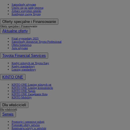
Samochody używane
Umów się na jazdę testową
Zobacz wszystkie cenniki
Konfiguruj swoją Toyotę
Oferty specjalne i Finansowanie
Oferty specjalne i Finansowanie
Aktualne oferty
Finał wyprzedaży 2025
Samochody dostawcze Toyota Professional
Oferta biznesowa
Auta używane
Toyota Financial Services
Kredyt niższych rat Toyota Easy
Kredyt standardowy
Leasing standardowy
KINTO ONE
KINTO ONE Leasing niższych rat
KINTO ONE Leasing konsumencki
KINTO ONE Najem
KINTO ONE Zarządzanie flotą
KINTO Mobility
Dla właścicieli
Dla właścicieli
Serwis
Promocje i sezonowe usługi
Pozostałe oferty serwisu
Rezerwacja wizyty w serwisie