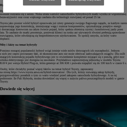
Hybrydy posiadają wyższą wartość odsprzedaży
Hybryda Toyoty generuje oszczędności przez cały okres użytkowania, aż do ostatniego dnia, gdy przychodzi
moment rozstania się z autem. Niska utrata wartości samochodów hybrydowych marki wynika ze wspomnianej
bezawaryjności oraz coraz większego zaufania dla technologii rozwijanej od ponad 25 lat.
Toyota jako pionier wśród hybryd opracowała już cztery generacje swojego flagowego napędu, za każdym razem
usprawniając jego konstrukcję, zmniejszając wagę i rozmiar komponentów, optymalizując przepływ energii
i dostarczając kierowcom na całym świecie pojazd, który spełnia obietnicę czystej i komfortowej jazdy przez
lata. To zaufanie do marki procentuje, ponieważ klienci na rynku aut używanych również preferują sprawdzone
rozwiązania, które odwdzięczą się bezproblemowym użytkowaniem. To spokój umysłu, za który warto
dopłacić.
Mity i fakty na temat hybrydy
Pomimo rosnącej popularności hybryd wciąż istnieje wiele mitów dotyczących ich oszczędności. Jednym
z nich jest często powtarzany fakt, że ekonomiczne auto nie może oferować zadowalających osiągów. Dla osób
znających konstrukcję pojazdu hybrydowego jest to stwierdzenie kompletnie mijające się z prawdą, gdyż moc
silnika elektrycznego jest dostępna na zawołanie. Przykładowo najmocniejszą jednostką w modelu Toyota
RAV4 jest wersja Hybrid Plug-in, która generuje aż 306 KM i pozwala rozpędzić się do 100 km/h w czasie 6 s.
Osoby, które chciałyby poznać więcej faktów na temat hybryd Toyoty, zapraszamy
na stronę https://www.toyota.anwa.eu/hybrid-innovation/. Dla tych, którzy rozważają zakup hybrydy,
przygotowaliśmy poradnik o tym co warto wiedzieć przed zakupem samochodu hybrydowego. A na tej
podstronie: Ile Pali Hybryda, można dowiedzieć się więcej o zużyciu paliwa poszczególnych modeli w gamie
Toyoty.
Dowiedz się więcej