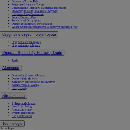
Gwarancja Toyota Relax
Pozostałe Gwarancje Toyoty
Ubezpieczenia i naprawy blacharsko-lakiernicze
Innowacyjne usługi dla Twojej wygody
Bezpłatne Akcje Serwisowe
Serwis Dobrych Cen
Serwis w ASO się opłaca
Dostęp do informacji serwisowych
Wykaz wydanych zaświadczeń o odbytym szkoleniu (pdf)
Oryginalne części i oleje Toyota
Oryginalne części Toyoty
Oryginalne oleje Toyoty
Program Sprzedaży Hurtowej Trade
Trade
Akcesoria
Oryginalne akcesoria Toyoty
Opony i koła zimowe
Zabudowy samochodów dostawczych
Zabezpieczenia i alarmy
Sklep Toyoty
Strefa klienta
Aplikacja MyToyota
Instrukcje obsługi
Aktualizacja map
System Bluetooth®
Karty Ratownicze
Technologie
Technologie