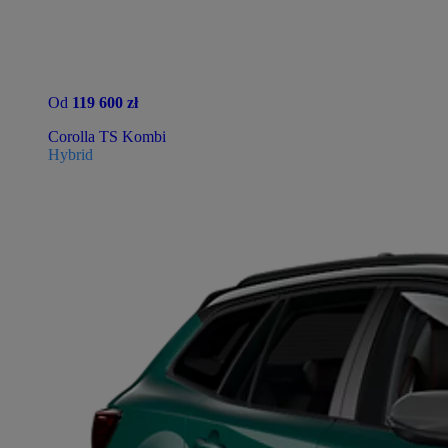
Od
119 600 zł
Corolla TS Kombi
Hybrid