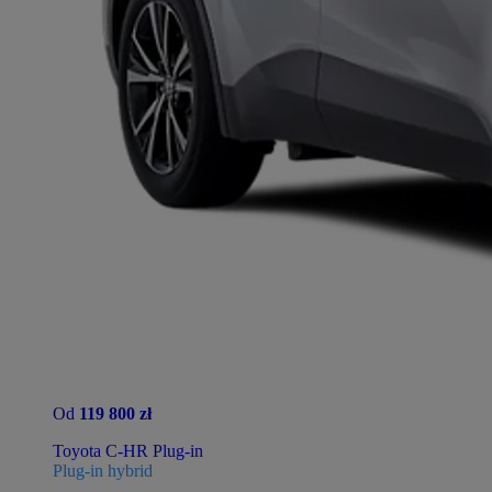
Od
119 800 zł
Toyota C-HR Plug-in
Plug-in hybrid