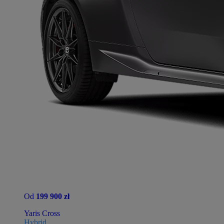
Od
199 900 zł
Yaris Cross
Hybrid