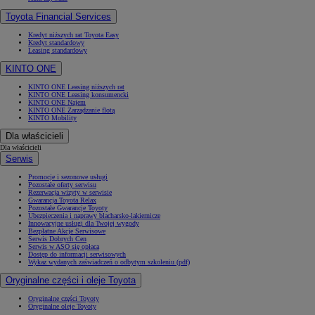
Toyota Financial Services
Kredyt niższych rat Toyota Easy
Kredyt standardowy
Leasing standardowy
KINTO ONE
KINTO ONE Leasing niższych rat
KINTO ONE Leasing konsumencki
KINTO ONE Najem
KINTO ONE Zarządzanie flotą
KINTO Mobility
Dla właścicieli
Dla właścicieli
Serwis
Promocje i sezonowe usługi
Pozostałe oferty serwisu
Rezerwacja wizyty w serwisie
Gwarancja Toyota Relax
Pozostałe Gwarancje Toyoty
Ubezpieczenia i naprawy blacharsko-lakiernicze
Innowacyjne usługi dla Twojej wygody
Bezpłatne Akcje Serwisowe
Serwis Dobrych Cen
Serwis w ASO się opłaca
Dostęp do informacji serwisowych
Wykaz wydanych zaświadczeń o odbytym szkoleniu (pdf)
Oryginalne części i oleje Toyota
Oryginalne części Toyoty
Oryginalne oleje Toyoty