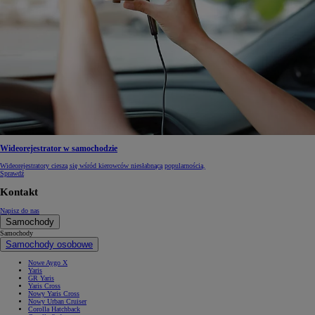
Wideorejestrator w samochodzie
Wideorejestratory cieszą się wśród kierowców niesłabnącą popularnością.
Sprawdź
Kontakt
Napisz do nas
Samochody
Samochody
Samochody osobowe
Nowe Aygo X
Yaris
GR Yaris
Yaris Cross
Nowy Yaris Cross
Nowy Urban Cruiser
Corolla Hatchback