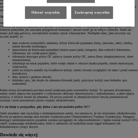
pojawić się na miejscu zdarzenia w sytuacji, gdy jeden z uczestników nie chce podać swoich danych
osobowych, nie posiada prawa jazdy, kierował pod wpływem alkoholu lub narkotyków, któryś z pojazdów nie
jest objęty ważną polisą OC.
Odrzuć wszystkie
Zaakceptuj wszystkie
Jak spisać oświadczenie o winie?
Jeżeli zdarzenie było niegroźne i nie ma wątpliwości co do sprawcy kolizji, jedyną formalnością, jaką należy
wypełnić na miejscu zdarzenia, jest spisanie oświadczenia o winie. W internecie są dostępne gotowe druki.
Dobrym pomysłem jest zawczasu przygotować formularz i zawsze wozić go ze sobą w schowku. Jeżeli nie
mamy pod ręką gotowca, oświadczenie możemy spisać własnoręcznie. Niezbędne dane, jakie powinny się
na nim znaleźć, to:
dane osobowe uczestników zdarzenia, którzy kierowali pojazdami (imię, nazwisko, adres, telefon,
numer dowodu osobistego),
uprawnienia do kierowania pojazdami (numer prawa jazdy, kategoria, data ważności dokumentu,
informacja, kto wydał prawo jazdy),
informacje dotyczące polisy OC sprawcy (numer polisy OC, nazwa firmy ubezpieczeniowej, okres
ubezpieczenia),
informacje na temat pojazdów, które wzięły udział w stłuczce (marka pojazdu, numer rejestracyjny,
właściciele),
jeżeli na miejscu znaleźli się świadkowie kolizji, należy również uwzględnić ich dane i podać numery
kontaktowe,
data, miejsce i godzina stłuczki,
dokładny opis, jak doszło do zdarzenia (kierunek jazdy, przyczyny kolizji oraz dokładny opis
uszkodzeń).
Każda strona oświadczenia powinna zostać podpisana przez uczestników kolizji. Po spisaniu oświadczenia
należy zrobić zdjęcia obu pojazdów z widocznymi tablicami rejestracyjnymi i uszkodzeniami, a także zdjęcia
miejsca, w którym doszło do zdarzenia. Na pewno pozwoli to ubezpieczycielowi łatwiej przeanalizować
sytuację i może przyspieszyć proces wypłaty odszkodowania.
Co się dzieje w przypadku, gdy jedno z aut nie posiada polisy OC?
Jeżeli przydarzy nam się kolizja z nieubezpieczonym autem, nie oznacza to, że nie otrzymamy odszkodowania.
Kwota na naprawę naszego auta zostanie wypłacona przez Ubezpieczeniowy Fundusz Gwarancyjny. Następnie
kierujący nieubezpieczonym pojazdem zostanie pociągnięty do odpowiedzialności i będzie musiał zwrócić UFG
całość wypłaconego odszkodowania, które w zależności od uszkodzeń może sięgać kilkunastu lub
kilkudziesięciu tysięcy złotych.
Dowiedz się więcej