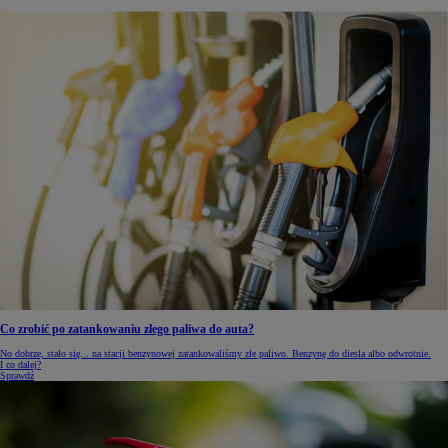
Co zrobić po zatankowaniu złego paliwa do auta?
No dobrze, stało się... na stacji benzynowej zatankowaliśmy złe paliwo. Benzynę do diesla albo odwrotnie.
I co dalej?
Sprawdź