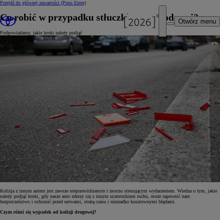
Przejdź do głównej zawartości
(Press Enter)
Co robić w przypadku stłuczki samochodowej?
Otwórz menu
Podpowiadamy, jakie kroki należy podjąć
Kolizja z innym autem jest zawsze nieprzewidzianym i mocno stresującym wydarzeniem. Wiedza o tym, jakie
należy podjąć kroki, gdy nasze auto zderzy się z innym uczestnikiem ruchu, może zapewnić nam
bezpieczeństwo i ochronić przed nerwami, stratą czasu i nierzadko kosztownymi błędami.
Czym różni się wypadek od kolizji drogowej?