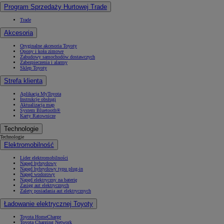
Program Sprzedaży Hurtowej Trade
Trade
Akcesoria
Oryginalne akcesoria Toyoty
Opony i koła zimowe
Zabudowy samochodów dostawczych
Zabezpieczenia i alarmy
Sklep Toyoty
Strefa klienta
Aplikacja MyToyota
Instrukcje obsługi
Aktualizacja map
System Bluetooth®
Karty Ratownicze
Technologie
Technologie
Elektromobilność
Lider elektromobilności
Napęd hybrydowy
Napęd hybrydowy typu plug-in
Napęd wodorowy
Napęd elektryczny na baterię
Zasięg aut elektrycznych
Zalety posiadania aut elektrycznych
Ładowanie elektrycznej Toyoty
Toyota HomeCharge
Toyota Charging Network