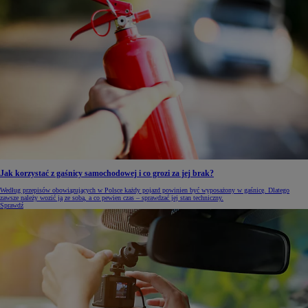
Jak korzystać z gaśnicy samochodowej i co grozi za jej brak?
Według przepisów obowiązujących w Polsce każdy pojazd powinien być wyposażony w gaśnicę. Dlatego
zawsze należy wozić ją ze sobą, a co pewien czas – sprawdzać jej stan techniczny.
Sprawdź