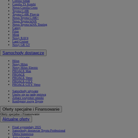
Corolla Sedan
Corolla TS Kombi
Nowa Corolla Cross
Toyota C-HR
Toyota C-HR Plug-in
Nowa Toyota C-HR+
Nowa Toyota bZ4X
Nowa Toyota bZ4X Touring
Camry
Prius
Mirai
Nowy RAV4
Land Cruiser
Nowy GR GT
Samochody dostawcze
Hilux
Nowy Hilux
Nowy Hilux Electric
PROACE Max
PROACE
PROACE Verso
PROACE CITY
PROACE CITY Verso
Samochody używane
Umów się na jazdę testową
Zobacz wszystkie cenniki
Konfiguruj swoją Toyotę
Oferty specjalne i Finansowanie
Oferty specjalne i Finansowanie
Aktualne oferty
Finał wyprzedaży 2025
Samochody dostawcze Toyota Professional
Oferta biznesowa
Auta używane