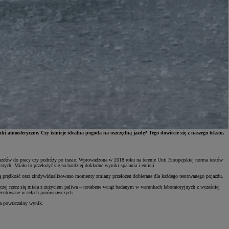
ki atmosferyczne. Czy istnieje idealna pogoda na oszczędną jazdę? Tego dowiecie się z naszego tekstu.
azdów do pracy czy podróży po trasie. Wprowadzona w 2018 roku na terenie Unii Europejskiej norma testów
ych. Miało to przełożyć się na bardziej dokładne wyniki spalania i emisji.
ną prędkość oraz zindywidualizowano momenty zmiany przełożeń dobierane dla każdego testowanego pojazdu.
czej rzecz się miała z zużyciem paliwa – notabene wciąż badanym w warunkach laboratoryjnych z wcześniej
rezentowane w celach porównawczych.
na powtarzalny wynik.