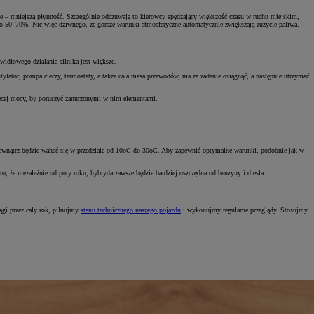
zie – mniejszą płynność. Szczególnie odczuwają to kierowcy spędzający większość czasu w ruchu miejskim,
t o 50–70%. Nic więc dziwnego, że gorsze warunki atmosferyczne automatycznie zwiększają zużycie paliwa.
widłowego działania silnika jest większe.
ylator, pompa cieczy, termostaty, a także cała masa przewodów, ma za zadanie osiągnąć, a następnie utrzymać
 więcej mocy, by poruszyć zanurzonymi w nim elementami.
a zewnątrz będzie wahać się w przedziale od 10oC do 30oC. Aby zapewnić optymalne warunki, podobnie jak w
, że niezależnie od pory roku, hybryda zawsze będzie bardziej oszczędna od benzyny i diesla.
ągi przez cały rok, pilnujmy
stanu technicznego naszego pojazdu
i wykonujmy regularne przeglądy. Stosujmy