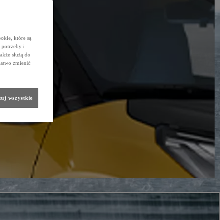
okie, które są
potrzeby i
także służą do
łatwo zmienić
uj wszystkie