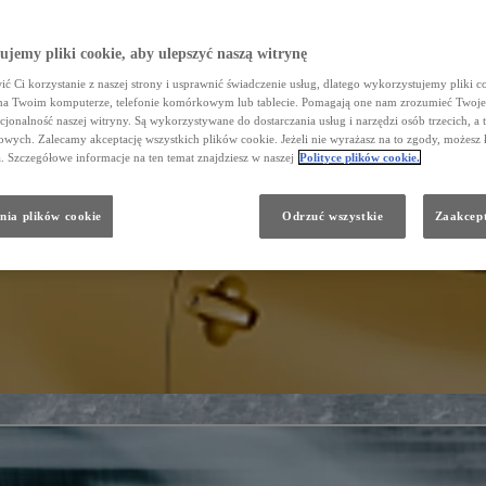
jemy pliki cookie, aby ulepszyć naszą witrynę
ć Ci korzystanie z naszej strony i usprawnić świadczenie usług, dlatego wykorzystujemy pliki co
na Twoim komputerze, telefonie komórkowym lub tablecie. Pomagają one nam zrozumieć Twoje 
cjonalność naszej witryny. Są wykorzystywane do dostarczania usług i narzędzi osób trzecich, a 
wych. Zalecamy akceptację wszystkich plików cookie. Jeżeli nie wyrażasz na to zgody, możesz 
a. Szczegółowe informacje na ten temat znajdziesz w naszej
Polityce plików cookie.
nia plików cookie
Odrzuć wszystkie
Zaakcept