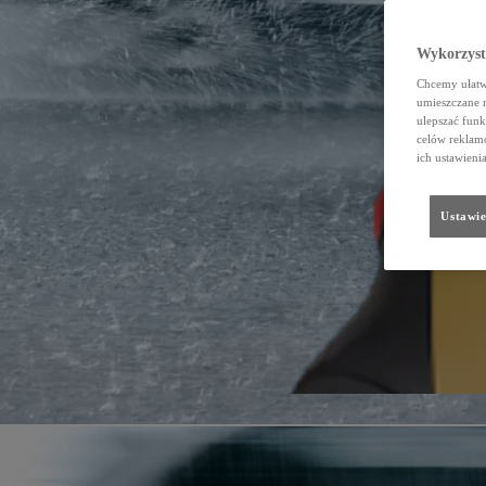
Wykorzystu
Chcemy ułatwi
umieszczane 
ulepszać funk
celów reklamo
ich ustawieni
Ustawie