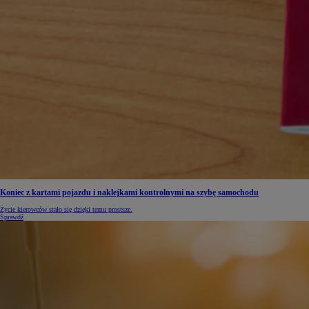
Koniec z kartami pojazdu i naklejkami kontrolnymi na szybę samochodu
Życie kierowców stało się dzięki temu prostsze.
Sprawdź