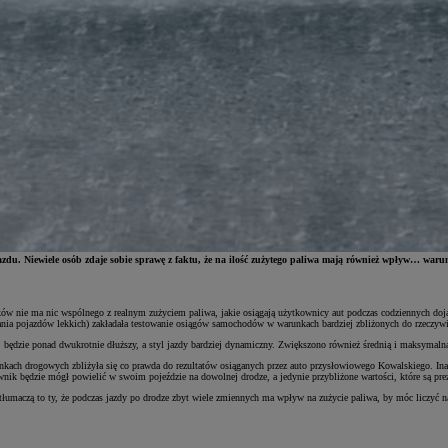
jazdu. Niewiele osób zdaje sobie sprawę z faktu, że na ilość zużytego paliwa mają również wpływ… warun
ów nie ma nic wspólnego z realnym zużyciem paliwa, jakie osiągają użytkownicy aut podczas codziennych doj
ia pojazdów lekkich) zakładała testowanie osiągów samochodów w warunkach bardziej zbliżonych do rzeczywist
będzie ponad dwukrotnie dłuższy, a styl jazdy bardziej dynamiczny. Zwiększono również średnią i maksymal
nkach drogowych zbliżyła się co prawda do rezultatów osiąganych przez auto przysłowiowego Kowalskiego. Ina
nik będzie mógł powielić w swoim pojeździe na dowolnej drodze, a jedynie przybliżone wartości, które są p
tłumaczą to ty, że podczas jazdy po drodze zbyt wiele zmiennych ma wpływ na zużycie paliwa, by móc liczyć 