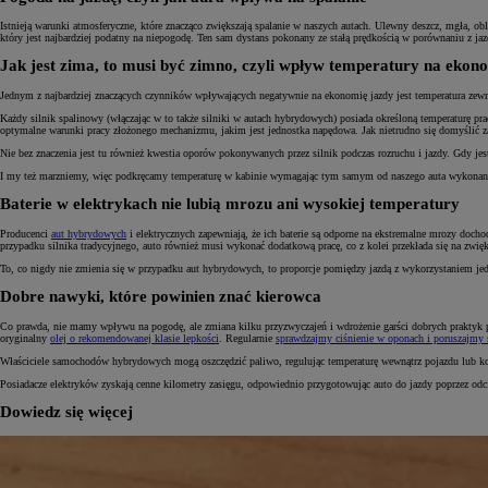
Istnieją warunki atmosferyczne, które znacząco zwiększają spalanie w naszych autach. Ulewny deszcz, mgła, o
który jest najbardziej podatny na niepogodę. Ten sam dystans pokonany ze stałą prędkością w porównaniu z j
Jak jest zima, to musi być zimno, czyli wpływ temperatury na ekon
Jednym z najbardziej znaczących czynników wpływających negatywnie na ekonomię jazdy jest temperatura zewnę
Każdy silnik spalinowy (włączając w to także silniki w autach hybrydowych) posiada określoną temperaturę pra
optymalne warunki pracy złożonego mechanizmu, jakim jest jednostka napędowa. Jak nietrudno się domyślić 
Nie bez znaczenia jest tu również kwestia oporów pokonywanych przez silnik podczas rozruchu i jazdy. Gdy j
I my też marzniemy, więc podkręcamy temperaturę w kabinie wymagając tym samym od naszego auta wykonania
Baterie w elektrykach nie lubią mrozu ani wysokiej temperatury
Producenci
aut hybrydowych
i elektrycznych zapewniają, że ich baterie są odporne na ekstremalne mrozy doch
przypadku silnika tradycyjnego, auto również musi wykonać dodatkową pracę, co z kolei przekłada się na zwię
To, co nigdy nie zmienia się w przypadku aut hybrydowych, to proporcje pomiędzy jazdą z wykorzystaniem jedn
Dobre nawyki, które powinien znać kierowca
Co prawda, nie mamy wpływu na pogodę, ale zmiana kilku przyzwyczajeń i wdrożenie garści dobrych praktyk p
oryginalny
olej o rekomendowanej klasie lepkości
. Regularnie
sprawdzajmy ciśnienie w oponach i poruszajmy 
Właściciele samochodów hybrydowych mogą oszczędzić paliwo, regulując temperaturę wewnątrz pojazdu lub k
Posiadacze elektryków zyskają cenne kilometry zasięgu, odpowiednio przygotowując auto do jazdy poprzez odci
Dowiedz się więcej