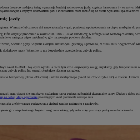
blodzona droga czy padający śnieg wymuszają bardziej zachowawczą jazdę, częstsze hamowanie i – co za tym id
azdą asekuracyjną z częstym dodawaniem gazu i zwalnianiem może różnić się od siebie wynikami spalania nawe
omię jazdy
trzna. W mroźne lub zimowe dni nasze auta palą więcej, ponieważ zapotrzebowanie na ciepło niezbędne do pra
cy, która oscyluje przeważnie w zakresie 90–100oC. Układ chłodniczy, w którego skład wchodzą chłodnica, went
zadanie to nastręcza więcej problemów, gdy na zewnątrz powiewa chłodem.
est zimno, wszelkie płyny, włącznie z olejem silnikowym, gęstnieją. Sprawia to, że silnik musi wygenerować
 dodatkowej pracy. Wszystko to ma bezpośrednie przełożenie na zużycie paliwa.
odzące nawet to -30oC. Najlepsze wyniki, a co za tym idzie –największy zasięg, uzyskamy, gdy temperatura n
kszone zużycie paliwa lub energii skutkujące niższym zasięgiem.
ostki benzynowej (około 23% czasu) i silnika elektrycznego (nawet do 77% w trybie EV) w mieście. Oznacza to
ozwoli nam cieszyć się mniejszym spalaniem nawet podczas najbardziej ekstremalnej zimy. Dbając o dobre osi
się na dobrej klasy ogumieniu
posiadającym atest producenta naszego auta.
orzystając z efektywnego podgrzewania siedzeń zamiast nadmuchu z nawiewów.
ążenie go z niepotrzebnego bagażu i rozgrzanie kabiny, gdy auto wciąż pozostaje podłączone do ładowarki.