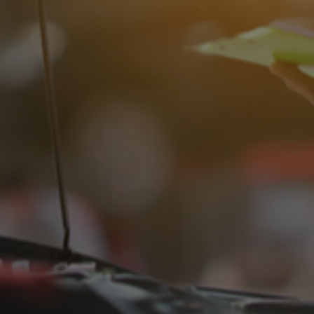
Od
105 300 zł
Corolla Hatchback
HYBRID