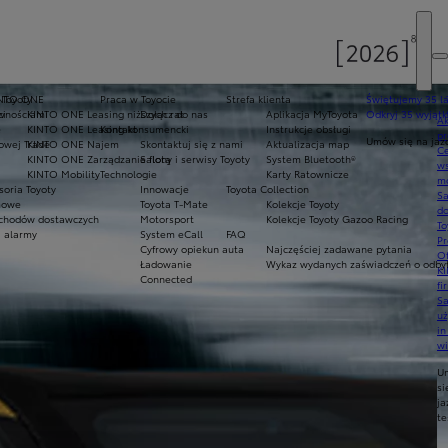
 Toyoty
NTO ONE
Praca w Toyocie
Strefa klienta
Świętujemy 35 la
awnościami
ci
KINTO ONE Leasing niższych rat
Dołącz do nas
Aplikacja MyToyota
Odkryj 35 wyjątk
Ak
e
KINTO ONE Leasing konsumencki
Kontakt
Instrukcje obsługi
pr
Umów się na jaz
owej Trade
KINTO ONE Najem
Skontaktuj się z nami
Aktualizacja map
Ce
KINTO ONE Zarządzanie flotą
Salony i serwisy Toyoty
System Bluetooth®
ws
KINTO Mobility
Technologie
Karty Ratownicze
mo
soria Toyoty
Innowacje
Toyota Collection
S
mowe
Toyota T-Mate
Kolekcje Toyoty
do
chodów dostawczych
Motorsport
Kolekcje Toyoty Gazoo Racing
To
i alarmy
System eCall
FAQ
Pr
Cyfrowy opiekun auta
Najczęściej zadawane pytania
Of
Ładowanie
Wykaz wydanych zaświadczeń o odbyt
KI
Connected
fi
S
u
in
w
U
si
ja
te