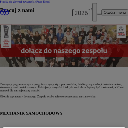
Przejdź do głównej zawartości
(Press Enter)
Pracuj z nami
Otwórz menu
Tworzymy przyjazne miejsce pracy, troszczymy się o pracowników, dzielimy się wiedzą i doświadczaniem,
stwarzamy możliwości rozwoju. Traktujemy wszystkich tak jak sami chcielibyśmy być traktowani, a Klient
stanowi dla nas najwyższą wartość.
Obecnie zapraszamy do naszego Zespołu osoby zainteresowane pracą na stanowisku:
MECHANIK SAMOCHODOWY