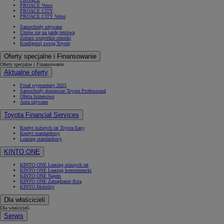
PROACE Verso
PROACE CITY
PROACE CITY Verso
Samochody używane
Umów się na jazdę testową
Zobacz wszystkie cenniki
Konfiguruj swoją Toyotę
Oferty specjalne i Finansowanie
Oferty specjalne i Finansowanie
Aktualne oferty
Finał wyprzedaży 2025
Samochody dostawcze Toyota Professional
Oferta biznesowa
Auta używane
Toyota Financial Services
Kredyt niższych rat Toyota Easy
Kredyt standardowy
Leasing standardowy
KINTO ONE
KINTO ONE Leasing niższych rat
KINTO ONE Leasing konsumencki
KINTO ONE Najem
KINTO ONE Zarządzanie flotą
KINTO Mobility
Dla właścicieli
Dla właścicieli
Serwis