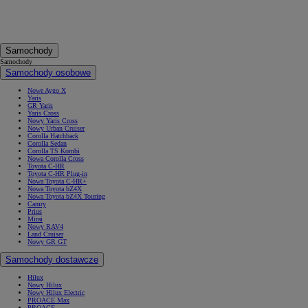
Samochody
Samochody
Samochody osobowe
Nowe Aygo X
Yaris
GR Yaris
Yaris Cross
Nowy Yaris Cross
Nowy Urban Cruiser
Corolla Hatchback
Corolla Sedan
Corolla TS Kombi
Nowa Corolla Cross
Toyota C-HR
Toyota C-HR Plug-in
Nowa Toyota C-HR+
Nowa Toyota bZ4X
Nowa Toyota bZ4X Touring
Camry
Prius
Mirai
Nowy RAV4
Land Cruiser
Nowy GR GT
Samochody dostawcze
Hilux
Nowy Hilux
Nowy Hilux Electric
PROACE Max
PROACE