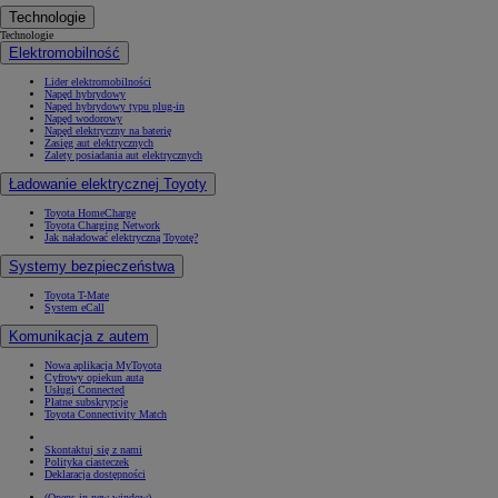
Technologie
Technologie
Elektromobilność
Lider elektromobilności
Napęd hybrydowy
Napęd hybrydowy typu plug-in
Napęd wodorowy
Napęd elektryczny na baterię
Zasięg aut elektrycznych
Zalety posiadania aut elektrycznych
Ładowanie elektrycznej Toyoty
Toyota HomeCharge
Toyota Charging Network
Jak naładować elektryczną Toyotę?
Systemy bezpieczeństwa
Toyota T-Mate
System eCall
Komunikacja z autem
Nowa aplikacja MyToyota
Cyfrowy opiekun auta
Usługi Connected
Płatne subskrypcje
Toyota Connectivity Match
Skontaktuj się z nami
Polityka ciasteczek
Deklaracja dostępności
(Opens in new window)