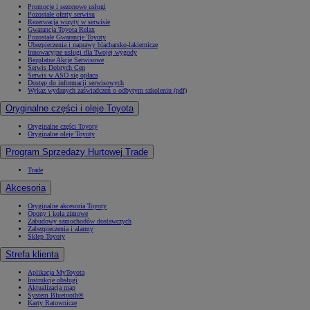
Promocje i sezonowe usługi
Pozostałe oferty serwisu
Rezerwacja wizyty w serwisie
Gwarancja Toyota Relax
Pozostałe Gwarancje Toyoty
Ubezpieczenia i naprawy blacharsko-lakiernicze
Innowacyjne usługi dla Twojej wygody
Bezpłatne Akcje Serwisowe
Serwis Dobrych Cen
Serwis w ASO się opłaca
Dostęp do informacji serwisowych
Wykaz wydanych zaświadczeń o odbytym szkoleniu (pdf)
Oryginalne części i oleje Toyota
Oryginalne części Toyoty
Oryginalne oleje Toyoty
Program Sprzedaży Hurtowej Trade
Trade
Akcesoria
Oryginalne akcesoria Toyoty
Opony i koła zimowe
Zabudowy samochodów dostawczych
Zabezpieczenia i alarmy
Sklep Toyoty
Strefa klienta
Aplikacja MyToyota
Instrukcje obsługi
Aktualizacja map
System Bluetooth®
Karty Ratownicze