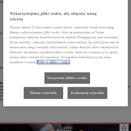
Oferujemy:
umowę o pracę
możliwość rozwoju zawodowego
Wykorzystujemy pliki cookie, aby ulepszyć naszą
program szkoleń specjalistycznych
pracę w dynamicznym zespole
witrynę
programy pracownicze
Chcemy ułatwić Ci korzystanie z naszej strony i usprawnić świadczenie usług,
dlatego wykorzystujemy pliki cookie, które są umieszczane na Twoim
w zamian oczekujemy:
komputerze, telefonie komórkowym lub tablecie. Pomagają one nam zrozumieć
minimum 2 letniego doświadczenia na podobnym stanowisku
Twoje potrzeby i ulepszać funkcjonalność naszej witryny. Są wykorzystywane do
dokładności, skrupulatności, rzetelności oraz kreatywności
wysokiej motywacji do pracy
dostarczania usług i narzędzi osób trzecich, a także służą do celów reklamowych.
prawa jazdy kat. B
Zalecamy akceptację wszystkich plików cookie. Jeżeli nie wyrażasz na to zgody,
sumienność i kultura osobista – sprawa oczywista!
możesz łatwo zmienić ich ustawienia. Szczegółowe informacje na ten temat
znajdziesz w naszej
Polityce plików cookie.
Już teraz wyślij do nas CV:
praca@anwa.eu
Ustawienia plików cookie
Prosimy o załączenie do aplikacji następującą klauzulę:
Wyrażam zgodę na przetwarzanie danych osobowych zawartych w niniejszym dokumencie do realizacji procesu
rekrutacji zgodnie z ustawą z dnia 10 maja 2018 roku o ochronie danych osobowych (Dz. Ustaw z 2018, poz.
Odrzuć wszystkie
Zaakceptuj wszystkie
1000) oraz zgodnie z Rozporządzeniem Parlamentu Europejskiego i Rady (UE) 2016/679 z dnia 27 kwietnia
2016 r. w sprawie ochrony osób fizycznych w związku z przetwarzaniem danych osobowych i w sprawie
swobodnego przepływu takich danych oraz uchylenia dyrektywy 95/46/WE (RODO)