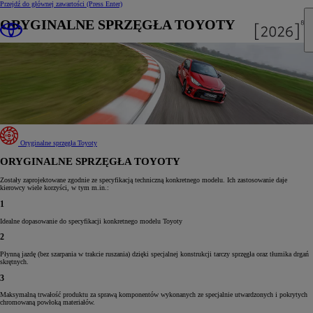
Przejdź do głównej zawartości
(Press Enter)
ORYGINALNE SPRZĘGŁA TOYOTY
Oryginalne sprzęgła Toyoty
ORYGINALNE SPRZĘGŁA TOYOTY
Zostały zaprojektowane zgodnie ze specyfikacją techniczną konkretnego modelu. Ich zastosowanie daje
kierowcy wiele korzyści, w tym m.in.:
1
Idealne dopasowanie do specyfikacji konkretnego modelu Toyoty
2
Płynną jazdę (bez szarpania w trakcie ruszania) dzięki specjalnej konstrukcji tarczy sprzęgła oraz tłumika drgań
skrętnych.
3
Maksymalną trwałość produktu za sprawą komponentów wykonanych ze specjalnie utwardzonych i pokrytych
chromowaną powłoką materiałów.