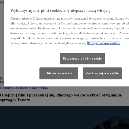
są hałasy
Wykorzystujemy pliki cookie, aby ulepszyć naszą witrynę
Chcemy ułatwić Ci korzystanie z naszej strony i usprawnić świadczenie usług, dlatego 
pliki cookie, które są umieszczane na Twoim komputerze, telefonie komórkowym lub ta
one nam zrozumieć Twoje potrzeby i ulepszać funkcjonalność naszej witryny. Są wykor
dostarczania usług i narzędzi osób trzecich, a także służą do celów reklamowych. Zalec
wszystkich plików cookie. Jeżeli nie wyrażasz na to zgody, możesz łatwo zmienić ich ust
Szczegółowe informacje na ten temat znajdziesz w naszej
Polityce plików cookie.
Ustawienia plików cookie
Odrzuć wszystkie
Zaakceptuj wszystkie
Na autostradzie, w miejskich korkach czy podczas wyprzedzania sprawnie działające sprzęgło zapewnia łatwą
i bezpieczną zmianę̨ biegów, dzięki czemu zachowujesz pełną kontrolę nad autem.
Skontaktuj się z dilerem w celu wymiany
Obejrzyj film i przekonaj się, dlaczego warto wybrać oryginalne
sprzęgło Toyoty