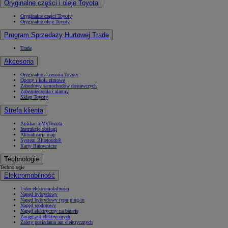
Oryginalne części i oleje Toyota
Oryginalne części Toyoty
Oryginalne oleje Toyoty
Program Sprzedaży Hurtowej Trade
Trade
Akcesoria
Oryginalne akcesoria Toyoty
Opony i koła zimowe
Zabudowy samochodów dostawczych
Zabezpieczenia i alarmy
Sklep Toyoty
Strefa klienta
Aplikacja MyToyota
Instrukcje obsługi
Aktualizacja map
System Bluetooth®
Karty Ratownicze
Technologie
Technologie
Elektromobilność
Lider elektromobilności
Napęd hybrydowy
Napęd hybrydowy typu plug-in
Napęd wodorowy
Napęd elektryczny na baterię
Zasięg aut elektrycznych
Zalety posiadania aut elektrycznych