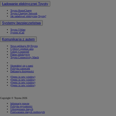
Ładowanie elektrycznej Toyoty
Toyota HomeCharge
Toyota Charging Network
Jak naładować elektryczną Toyotę?
Systemy bezpieczeństwa
Toyota T-Mate
System eCall
Komunikacja z autem
Nowa aplikacja MyToyota
Cyfrowy opiekun auta
Usługi Connected
Płatne subskrypcje
Toyota Connectivity Match
Skontaktuj się z nami
Polityka ciasteczek
Deklaracja dostępności
(Opens in new window)
(Opens in new window)
(Opens in new window)
(Opens in new window)
Copyright © Toyota 2026
Informacje prawne
Polityka prywatności
Udostępnianie danych
Przetwarzanie danych osobowych