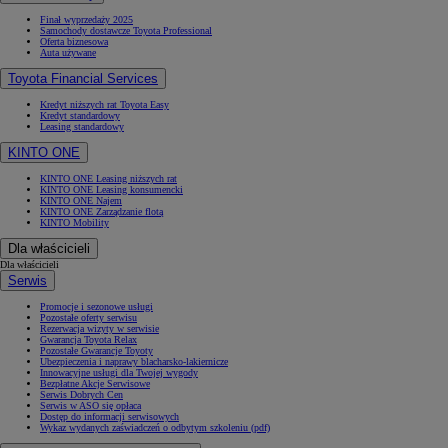
Finał wyprzedaży 2025
Samochody dostawcze Toyota Professional
Oferta biznesowa
Auta używane
Toyota Financial Services
Kredyt niższych rat Toyota Easy
Kredyt standardowy
Leasing standardowy
KINTO ONE
KINTO ONE Leasing niższych rat
KINTO ONE Leasing konsumencki
KINTO ONE Najem
KINTO ONE Zarządzanie flotą
KINTO Mobility
Dla właścicieli
Dla właścicieli
Serwis
Promocje i sezonowe usługi
Pozostałe oferty serwisu
Rezerwacja wizyty w serwisie
Gwarancja Toyota Relax
Pozostałe Gwarancje Toyoty
Ubezpieczenia i naprawy blacharsko-lakiernicze
Innowacyjne usługi dla Twojej wygody
Bezpłatne Akcje Serwisowe
Serwis Dobrych Cen
Serwis w ASO się opłaca
Dostęp do informacji serwisowych
Wykaz wydanych zaświadczeń o odbytym szkoleniu (pdf)