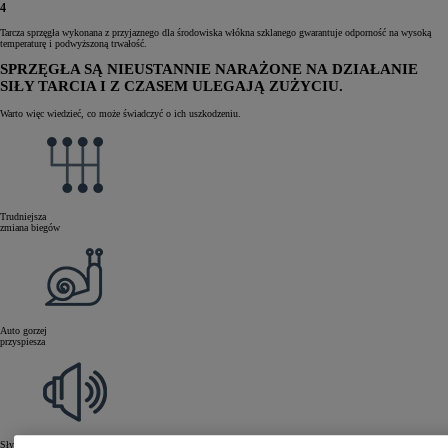
4
Tarcza sprzęgła wykonana z przyjaznego dla środowiska włókna szklanego gwarantuje odporność na wysoką
temperaturę i podwyższoną trwałość.
SPRZĘGŁA SĄ NIEUSTANNIE NARAŻONE NA DZIAŁANIE
SIŁY TARCIA I Z CZASEM ULEGAJĄ ZUŻYCIU.
Warto więc wiedzieć, co może świadczyć o ich uszkodzeniu.
Trudniejsza
zmiana biegów
Auto gorzej
przyspiesza
Słyszalne