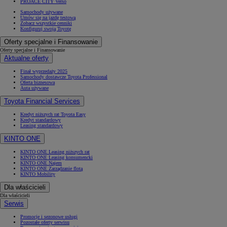
PROACE CITY Verso
Samochody używane
Umów się na jazdę testową
Zobacz wszystkie cenniki
Konfiguruj swoją Toyotę
Oferty specjalne i Finansowanie
Oferty specjalne i Finansowanie
Aktualne oferty
Finał wyprzedaży 2025
Samochody dostawcze Toyota Professional
Oferta biznesowa
Auta używane
Toyota Financial Services
Kredyt niższych rat Toyota Easy
Kredyt standardowy
Leasing standardowy
KINTO ONE
KINTO ONE Leasing niższych rat
KINTO ONE Leasing konsumencki
KINTO ONE Najem
KINTO ONE Zarządzanie flotą
KINTO Mobility
Dla właścicieli
Dla właścicieli
Serwis
Promocje i sezonowe usługi
Pozostałe oferty serwisu