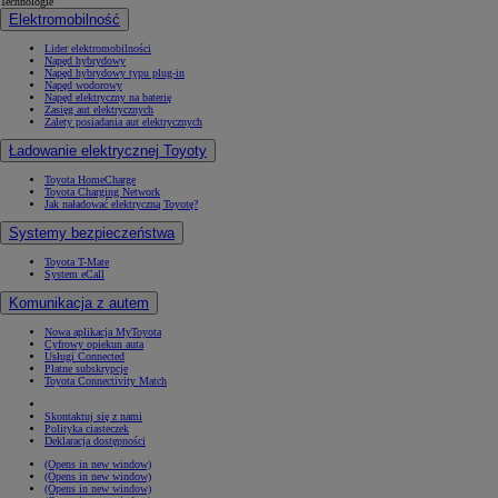
Technologie
Elektromobilność
Lider elektromobilności
Napęd hybrydowy
Napęd hybrydowy typu plug-in
Napęd wodorowy
Napęd elektryczny na baterię
Zasięg aut elektrycznych
Zalety posiadania aut elektrycznych
Ładowanie elektrycznej Toyoty
Toyota HomeCharge
Toyota Charging Network
Jak naładować elektryczną Toyotę?
Systemy bezpieczeństwa
Toyota T-Mate
System eCall
Komunikacja z autem
Nowa aplikacja MyToyota
Cyfrowy opiekun auta
Usługi Connected
Płatne subskrypcje
Toyota Connectivity Match
Skontaktuj się z nami
Polityka ciasteczek
Deklaracja dostępności
(Opens in new window)
(Opens in new window)
(Opens in new window)