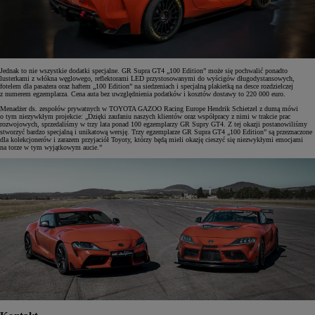
Jednak to nie wszystkie dodatki specjalne. GR Supra GT4 „100 Edition” może się pochwalić ponadto
lusterkami z włókna węglowego, reflektorami LED przystosowanymi do wyścigów długodystansowych,
fotelem dla pasażera oraz haftem „100 Edition” na siedzeniach i specjalną plakietką na desce rozdzielczej
z numerem egzemplarza. Cena auta bez uwzględnienia podatków i kosztów dostawy to 220 000 euro.
Menadżer ds. zespołów prywatnych w TOYOTA GAZOO Racing Europe Hendrik Schietzel z dumą mówi
o tym niezywkłym projekcie: „Dzięki zaufaniu naszych klientów oraz współpracy z nimi w trakcie prac
rozwojowych, sprzedaliśmy w trzy lata ponad 100 egzemplarzy GR Supry GT4. Z tej okazji postanowiliśmy
stworzyć bardzo specjalną i unikatową wersję. Trzy egzemplarze GR Supra GT4 „100 Edition” są przeznaczone
dla kolekcjonerów i zarazem przyjaciół Toyoty, którzy będą mieli okazję cieszyć się niezwykłymi emocjami
na torze w tym wyjątkowym aucie.”