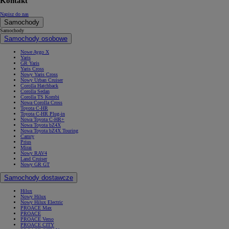
Kontakt
Napisz do nas
Samochody
Samochody
Samochody osobowe
Nowe Aygo X
Yaris
GR Yaris
Yaris Cross
Nowy Yaris Cross
Nowy Urban Cruiser
Corolla Hatchback
Corolla Sedan
Corolla TS Kombi
Nowa Corolla Cross
Toyota C-HR
Toyota C-HR Plug-in
Nowa Toyota C-HR+
Nowa Toyota bZ4X
Nowa Toyota bZ4X Touring
Camry
Prius
Mirai
Nowy RAV4
Land Cruiser
Nowy GR GT
Samochody dostawcze
Hilux
Nowy Hilux
Nowy Hilux Electric
PROACE Max
PROACE
PROACE Verso
PROACE CITY