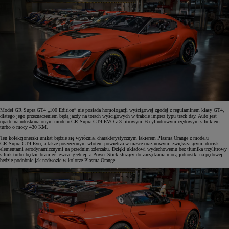
Model GR Supra GT4 „100 Edition” nie posiada homologacji wyścigowej zgodej z regulaminem klasy GT4,
dlatego jego przeznaczeniem będą jazdy na torach wyścigowych w trakcie imprez typu track day. Auto jest
oparte na udoskonalonym modelu GR Supra GT4 EVO z 3-litrowym, 6-cylindrowym rzędowym silnikiem
turbo o mocy 430 KM.
Ten kolekcjonerski unikat będzie się wyróżniał charakterystycznym lakierem Plasma Orange z modelu
GR Supra GT4 Evo, a także poszerzonym wlotem powietrza w masce oraz nowymi zwiększającymi docisk
elementami aerodynamicznymi na przednim zderzaku. Dzięki układowi wydechowemu bez tłumika trzylitrowy
silnik turbo będzie brzmieć jeszcze głębiej, a Power Stick służący do zarządzania mocą jednostki na pędowej
będzie podobnie jak nadwozie w kolorze Plasma Orange.