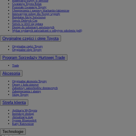
Rezerwacja wizyty w serwisie
Gwarancja Toyota Relax
Pozostałe Gwarancje Toyoty
Ubezpieczenia i naprawy blacharsko-lakiernicze
Innowacyjne usługi dla Twojej wygody
Bezpłatne Akcje Serwisowe
Serwis Dobrych Cen
Serwis w ASO się opłaca
Dostęp do informacji serwisowych
Wykaz wydanych zaświadczeń o odbytym szkoleniu (pdf)
Oryginalne części i oleje Toyota
Oryginalne części Toyoty
Oryginalne oleje Toyoty
Program Sprzedaży Hurtowej Trade
Trade
Akcesoria
Oryginalne akcesoria Toyoty
Opony i koła zimowe
Zabudowy samochodów dostawczych
Zabezpieczenia i alarmy
Sklep Toyoty
Strefa klienta
Aplikacja MyToyota
Instrukcje obsługi
Aktualizacja map
System Bluetooth®
Karty Ratownicze
Technologie