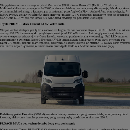
Wersję Active można rozszerzyć o pakiet Multimedia (8900 zł) oraz Drzwi 270 (1500 zł). W pakiecie
Multimedia klient otrzymuje gniazdo 230V na desce rozdzielczej, automatyczną klimatyzację, 10-calowy ekran
systemu multimedialnego z łącznością ze smartfonami przez Apple CarPlay i Android Auto oraz nawigacją, 7-
calowy cyfrowy zestaw wskaźników przed kierowcą, gniazdo 12V w przestrzeni ładunkowej oraz jej dodatkowe
oświetlenie LED. W pakiecie Drzwi 270 tylne drzwi otwierają się pod kątem 270 stopni.
Toyota PROACE MAX Comfort od 159 400 zł netto
Wersja Comfort dostępna jest tylko z nadwoziem furgon. W tym wariancie Toyota PROACE MAX z silnikiem
o mocy 120 KM i manualną skrzynią biegów kosztuje od 159 400 zł netto. Auto względem wersji Active
zyskuje tempomat adaptacyjny, cyfrowe lusterko wsteczne, przednie światła w technologii Full LED, monitor
panoramiczny z systemem kamer 360 stopni (PVM), automatyczną klimatyzację, tylne drzwi otwierane pod
kątem 270 stopni, czujniki martwego pola, elektrycznie składane lusterka zewnętrzne, 10-calowy ekran systemu
multimedialnego z łącznością ze smartfonami przez Apple CarPlay i Android Auto oraz nawigacją.
Dodatkowy pakiet Executive (3000 zł) uzupełnia listę wyposażenia o podgrzewane fotele, amortyzowany fotel
kierowcy, elektryczny hamulec postojowy, podgrzewaną szybę przednią oraz alternator 220 A.
PROACE MAX z podwoziem do zabudowy oraz ze skrzynią
W gamie nowej Toyoty PROACE MAX dostępne są też dwa inne rodzaje nadwozia – podwozie do zabudowy