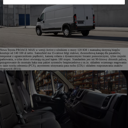
Nowa Toyota PROACE MAX w wersji Active z silnikiem o mocy 120 KM i manualną skrzynią biegów
kosztuje od 140 100 zł netto. Samochód ma 15-calowe felgi stalowe, dwuosobową kanapę dla pasażerów,
tempomat z ogranicznikiem prędkości, kamerę cofania z dynamicznymi liniami pomocniczymi, tylne czujniki
parkowania, a tylne drzwi otwierają się pod kątem 180 stopni. Standardem jest też 90-litrowy zbiornik paliwa,
przygotowanie do montażu haka oraz pakiet systemów bezpieczeństwa z m.in. układem wczesnego reagowania
w razie ryzyka zderzenia (PCS), asystentem utrzymania pasa ruchu (LTA) i układem rozpoznawania znaków
drogowych (RSA)