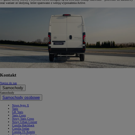
oraz wariant ze skrzynią, które sparowano z wersją wyposażenia Active.
Kontakt
Napisz do nas
Samochody
Samochody
Samochody osobowe
Nowe Aygo X
Yaris
GR Yaris
Yaris Cross
Nowy Yaris Cross
Nowy Urban Cruiser
Corolla Hatchback
Corolla Sedan
Corolla TS Kombi