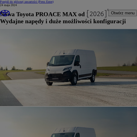
Przejdź do głównej zawartości
(Press Enter)
24 maja 2024
Nowa Toyota PROACE MAX od 140 100 zł netto.
Otwórz menu
Wydajne napędy i duże możliwości konfiguracji