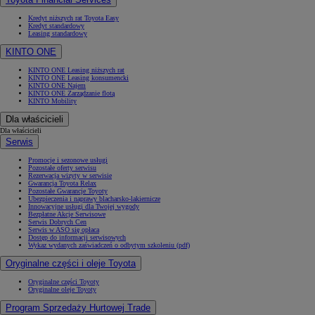
Kredyt niższych rat Toyota Easy
Kredyt standardowy
Leasing standardowy
KINTO ONE
KINTO ONE Leasing niższych rat
KINTO ONE Leasing konsumencki
KINTO ONE Najem
KINTO ONE Zarządzanie flotą
KINTO Mobility
Dla właścicieli
Dla właścicieli
Serwis
Promocje i sezonowe usługi
Pozostałe oferty serwisu
Rezerwacja wizyty w serwisie
Gwarancja Toyota Relax
Pozostałe Gwarancje Toyoty
Ubezpieczenia i naprawy blacharsko-lakiernicze
Innowacyjne usługi dla Twojej wygody
Bezpłatne Akcje Serwisowe
Serwis Dobrych Cen
Serwis w ASO się opłaca
Dostęp do informacji serwisowych
Wykaz wydanych zaświadczeń o odbytym szkoleniu (pdf)
Oryginalne części i oleje Toyota
Oryginalne części Toyoty
Oryginalne oleje Toyoty
Program Sprzedaży Hurtowej Trade