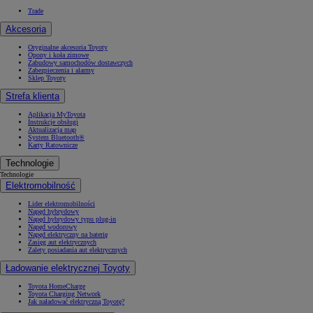
Trade
Akcesoria
Oryginalne akcesoria Toyoty
Opony i koła zimowe
Zabudowy samochodów dostawczych
Zabezpieczenia i alarmy
Sklep Toyoty
Strefa klienta
Aplikacja MyToyota
Instrukcje obsługi
Aktualizacja map
System Bluetooth®
Karty Ratownicze
Technologie
Technologie
Elektromobilność
Lider elektromobilności
Napęd hybrydowy
Napęd hybrydowy typu plug-in
Napęd wodorowy
Napęd elektryczny na baterię
Zasięg aut elektrycznych
Zalety posiadania aut elektrycznych
Ładowanie elektrycznej Toyoty
Toyota HomeCharge
Toyota Charging Network
Jak naładować elektryczną Toyotę?