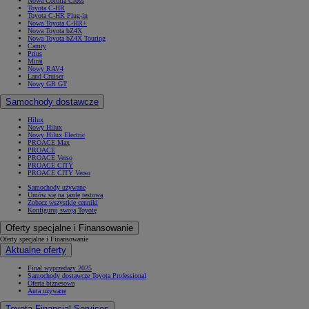
Nowa Corolla Cross
Toyota C-HR
Toyota C-HR Plug-in
Nowa Toyota C-HR+
Nowa Toyota bZ4X
Nowa Toyota bZ4X Touring
Camry
Prius
Mirai
Nowy RAV4
Land Cruiser
Nowy GR GT
Samochody dostawcze
Hilux
Nowy Hilux
Nowy Hilux Electric
PROACE Max
PROACE
PROACE Verso
PROACE CITY
PROACE CITY Verso
Samochody używane
Umów się na jazdę testową
Zobacz wszystkie cenniki
Konfiguruj swoją Toyotę
Oferty specjalne i Finansowanie
Oferty specjalne i Finansowanie
Aktualne oferty
Finał wyprzedaży 2025
Samochody dostawcze Toyota Professional
Oferta biznesowa
Auta używane
Toyota Financial Services