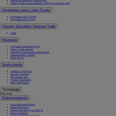
Dostęp do informacji serwisowych
Wykaz wydanych zaświadczeń o odbytym szkoleniu (pdf)
Oryginalne części i oleje Toyota
Oryginalne części Toyoty
Oryginalne oleje Toyoty
Program Sprzedaży Hurtowej Trade
Trade
Akcesoria
Oryginalne akcesoria Toyoty
Opony i koła zimowe
Zabudowy samochodów dostawczych
Zabezpieczenia i alarmy
Sklep Toyoty
Strefa klienta
Aplikacja MyToyota
Instrukcje obsługi
Aktualizacja map
System Bluetooth®
Karty Ratownicze
Technologie
Technologie
Elektromobilność
Lider elektromobilności
Napęd hybrydowy
Napęd hybrydowy typu plug-in
Napęd wodorowy
Napęd elektryczny na baterię