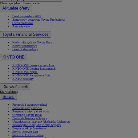
Oferty specjalne i Finansowanie
Aktualne oferty
Finał wyprzedaży 2025
Samochody dostawcze Toyota Professional
Oferta biznesowa
Auta używane
Toyota Financial Services
Kredyt niższych rat Toyota Easy
Kredyt standardowy
Leasing standardowy
KINTO ONE
KINTO ONE Leasing niższych rat
KINTO ONE Leasing konsumencki
KINTO ONE Najem
KINTO ONE Zarządzanie flotą
KINTO Mobility
Dla właścicieli
Dla właścicieli
Serwis
Promocje i sezonowe usługi
Pozostałe oferty serwisu
Rezerwacja wizyty w serwisie
Gwarancja Toyota Relax
Pozostałe Gwarancje Toyoty
Ubezpieczenia i naprawy blacharsko-lakiernicze
Innowacyjne usługi dla Twojej wygody
Bezpłatne Akcje Serwisowe
Serwis Dobrych Cen
Serwis w ASO się opłaca