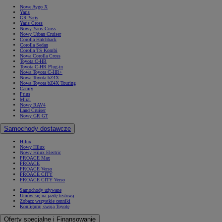
Nowe Aygo X
Yaris
GR Yaris
Yaris Cross
Nowy Yaris Cross
Nowy Urban Cruiser
Corolla Hatchback
Corolla Sedan
Corolla TS Kombi
Nowa Corolla Cross
Toyota C-HR
Toyota C-HR Plug-in
Nowa Toyota C-HR+
Nowa Toyota bZ4X
Nowa Toyota bZ4X Touring
Camry
Prius
Mirai
Nowy RAV4
Land Cruiser
Nowy GR GT
Samochody dostawcze
Hilux
Nowy Hilux
Nowy Hilux Electric
PROACE Max
PROACE
PROACE Verso
PROACE CITY
PROACE CITY Verso
Samochody używane
Umów się na jazdę testową
Zobacz wszystkie cenniki
Konfiguruj swoją Toyotę
Oferty specjalne i Finansowanie