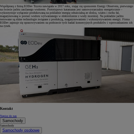
Współpracę z firmą EODev Toyota nawiązała w 2017 roku, stając się sponsorem Energy Observera, pierwszego
na świecie jachtu zasilanego wodorem. Prototypowy katamaran jest samowystarczalny energetycznie –
wykorzystuje wyłącznie produkowaną na pokładzie energię odnawialną ze słońca, wiatru i ruchu fal,
magazynowaną w postaci wodoru wytwarzanego w elektrolizerze z wody morskiej. Na pokładzie jachtu
testowane są różne technologie związane z produkcją, magazynowaniem i wykorzystywaniem energii. Firma
EODev zajmuje się opracowywaniem na podstawie tych badań komercyjnych produktów i wprowadzaniem ich
na rynek.
Kontakt
Napisz do nas
Samochody
Samochody
Samochody osobowe