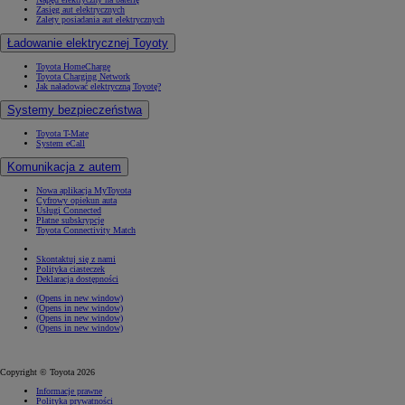
Zasięg aut elektrycznych
Zalety posiadania aut elektrycznych
Ładowanie elektrycznej Toyoty
Toyota HomeCharge
Toyota Charging Network
Jak naładować elektryczną Toyotę?
Systemy bezpieczeństwa
Toyota T-Mate
System eCall
Komunikacja z autem
Nowa aplikacja MyToyota
Cyfrowy opiekun auta
Usługi Connected
Płatne subskrypcje
Toyota Connectivity Match
Skontaktuj się z nami
Polityka ciasteczek
Deklaracja dostępności
(Opens in new window)
(Opens in new window)
(Opens in new window)
(Opens in new window)
Copyright © Toyota 2026
Informacje prawne
Polityka prywatności