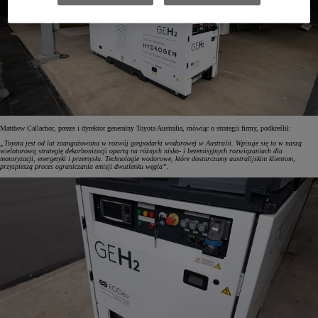
Matthew Callachor, prezes i dyrektor generalny Toyota Australia, mówiąc o strategii firmy, podkreślił:
„Toyota jest od lat zaangażowana w rozwój gospodarki wodorowej w Australii. Wpisuje się to w naszą
wielotorową strategię dekarbonizacji opartą na różnych nisko- i bezemisyjnych rozwiązaniach dla
motoryzacji, energetyki i przemysłu. Technologie wodorowe, które dostarczamy australijskim klientom,
przyspieszą proces ograniczania emisji dwutlenku węgla”.