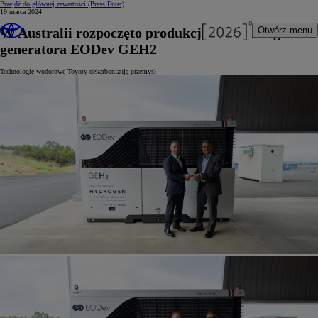
Przejdź do głównej zawartości
(Press Enter)
19 marca 2024
W Australii rozpoczęto produkcję wodorowego
Otwórz menu
generatora EODev GEH2
Technologie wodorowe Toyoty dekarbonizują przemysł