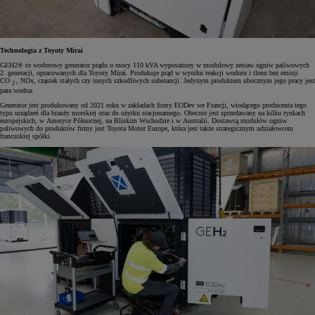
Technologia z Toyoty Mirai
GEH2® to wodorowy generator prądu o mocy 110 kVA wyposażony w modułowy zestaw ogniw paliwowych
2. generacji, opracowanych dla Toyoty Mirai. Produkuje prąd w wyniku reakcji wodoru i tlenu bez emisji
CO
, NOx, cząstek stałych czy innych szkodliwych substancji. Jedynym produktem ubocznym jego pracy jest
2
para wodna.
Generator jest produkowany od 2021 roku w zakładach firmy EODev we Francji, wiodącego producenta tego
typu urządzeń dla branży morskiej oraz do użytku stacjonarnego. Obecnie jest sprzedawany na kilku rynkach
europejskich, w Ameryce Północnej, na Bliskim Wschodzie i w Australii. Dostawcą modułów ogniw
paliwowych do produktów firmy jest Toyota Motor Europe, która jest także strategicznym udziałowcem
francuskiej spółki.