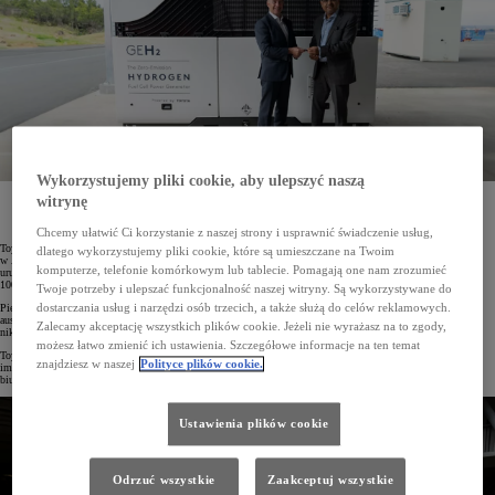
Wykorzystujemy pliki cookie, aby ulepszyć naszą
witrynę
W Australii ruszyła produkcja wodorowego generatora prądu EODev GEH2® do zastosowań
przemysłowych opartego na ogniwach paliwowych z Toyoty Mirai 2. generacji. Jest to już drugi
na świecie zakład wytwarzający to urządzenie. Pierwszy egzemplarz kupił koncern Thiess.
Chcemy ułatwić Ci korzystanie z naszej strony i usprawnić świadczenie usług,
Toyota wprowadza na rynek bezemisyjny generator prądu, który przyspieszy dekarbonizację gospodarki
dlatego wykorzystujemy pliki cookie, które są umieszczane na Twoim
w Australii i Nowej Zelandii. Nowa linia produkcyjna powstała w fabryce Toyoty w mieście Altona. W jej
komputerze, telefonie komórkowym lub tablecie. Pomagają one nam zrozumieć
uruchomienie japoński koncern zainwestował 3,27 mln dolarów. W ciągu najbliższych trzech lat powstanie
100 egz. EODev GEH2®, zaś seria 28 generatorów trafi do klientów jeszcze w tym roku.
Twoje potrzeby i ulepszać funkcjonalność naszej witryny. Są wykorzystywane do
dostarczania usług i narzędzi osób trzecich, a także służą do celów reklamowych.
Pierwszą firmą, która otrzyma generator z australijskiej fabryki, będzie Thiess. Jest to jeden z największych
australijskich dostawców usług dla górnictwa, który obsługuje kopalnie takich surowców, jak miedź, żelazo,
Zalecamy akceptację wszystkich plików cookie. Jeżeli nie wyrażasz na to zgody,
nikiel, złoto, diamenty czy węgiel.
możesz łatwo zmienić ich ustawienia. Szczegółowe informacje na ten temat
Toyota kieruje swoją ofertę głównie do klientów z sektora budowlanego i górnictwa oraz do organizatorów
znajdziesz w naszej
Polityce plików cookie.
imprez masowych. Bezemisyjny generator będzie także służyć jako źródło awaryjnego zasilania dla szpitali,
biurowców i innych budynków.
Ustawienia plików cookie
Odrzuć wszystkie
Zaakceptuj wszystkie