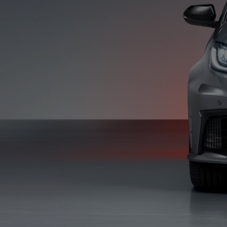
Od
105 300 zł
Corolla Hatchback
HYBRID