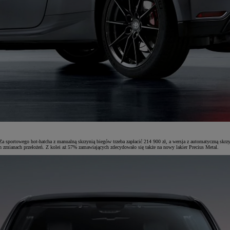
Za sportowego hot-hatcha z manualną skrzynią biegów trzeba zapłacić 214 900 zł, a wersja z automatyczną skrz
zmianach przełożeń. Z kolei aż 57% zamawiających zdecydowało się także na nowy lakier Precius Metal.