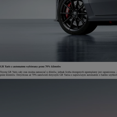
GR Yaris z automatem wybierany przez 70% klientów
Toyotę GR Yaris cały czas można zamawiać u dilerów, jednak liczba dostępnych egzemplarzy jest ograniczona. 
przez klientów. Dotychczas aż 70% zamówień dotyczyło GR Yarisa z najnowszym automatem o bardzo szybkich 