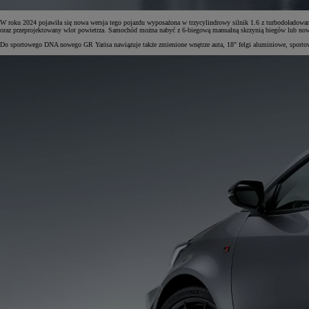
W roku 2024 pojawiła się nowa wersja tego pojazdu wyposażona w trzycylindrowy silnik 1.6 z turbodołado
oraz przeprojektowany wlot powietrza. Samochód można nabyć z 6-biegową manualną skrzynią biegów lub now
Do sportowego DNA nowego GR Yarisa nawiązuje także zmienione wnętrze auta, 18" felgi aluminiowe, sport