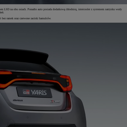
 LSD na obu osiach. Ponadto auto posiada dodatkową chłodnicę, intercooler z systemem natrysku wody
żeń.
 bez ramek oraz czerwone zaciski hamulców.