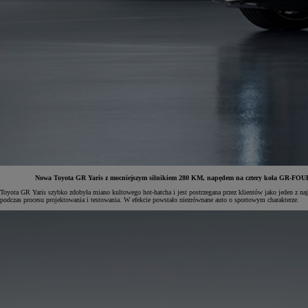
Nowa Toyota GR Yaris z mocniejszym silnikiem 280 KM, napędem na cztery koła GR-FOUR or
Toyota GR Yaris szybko zdobyła miano kultowego hot-hatcha i jest postrzegana przez klientów jako jeden 
podczas procesu projektowania i testowania. W efekcie powstało niezrównane auto o sportowym charakterze.
Od
81 900 zł
Yaris Cross
HYBRID