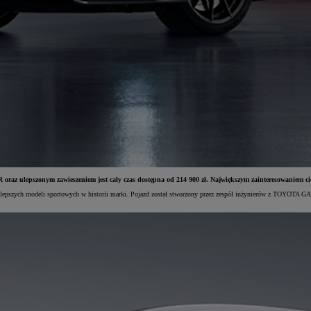
az ulepszonym zawieszeniem jest cały czas dostępna od 214 900 zł. Największym zainteresowaniem ci
z najlepszych modeli sportowych w historii marki. Pojazd został stworzony przez zespół inżynierów z TOYO