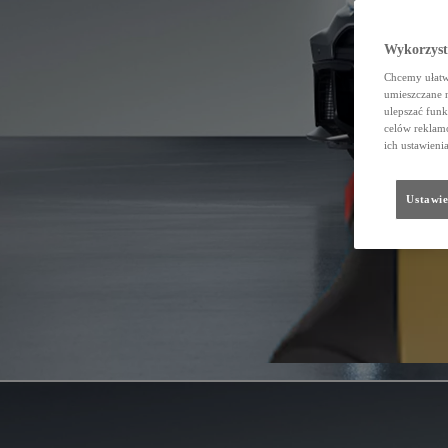
Wykorzystu
Chcemy ułatwi
umieszczane 
ulepszać funk
celów reklamo
ich ustawieni
Ustawie