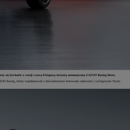
eszy się hot-hatch w wersji z nową 8-biegową skrzynią automatyczną GAZOO Racing Direct.
TA GAZOO Racing, którzy współpracowali z doświadczonymi kierowcami rajdowymi i wyścigowymi Toyoty