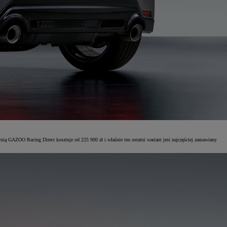
ynią GAZOO Racing Direct kosztuje od 225 900 zł i właśnie ten ostatni wariant jest najczęściej zamawiany