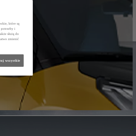
okie, które są
potrzeby i
także służą do
łatwo zmienić
uj wszystkie