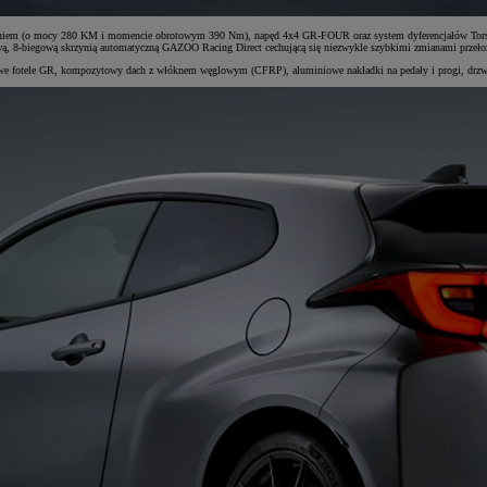
waniem (o mocy 280 KM i momencie obrotowym 390 Nm), napęd 4x4 GR-FOUR oraz system dyferencjałów Torsen
ą, 8-biegową skrzynią automatyczną GAZOO Racing Direct cechującą się niezwykle szybkimi zmianami przeło
owe fotele GR, kompozytowy dach z włóknem węglowym (CFRP), aluminiowe nakładki na pedały i progi, drzwi