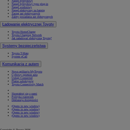
Napęd hybrydowy
Napęd hybrydowy typu plug-in
Napęd wodorowy
Napęd elektryczny na baterię
Zasięg aut elektrycznych
Zalety posiadania aut elektrycznych
Ładowanie elektrycznej Toyoty
Toyota HomeCharge
Toyota Charging Network
Jak naładować elektryczną Toyotę?
Systemy bezpieczeństwa
Toyota T-Mate
System eCall
Komunikacja z autem
Nowa aplikacja MyToyota
Cyfrowy opiekun auta
Usługi Connected
Płatne subskrypcje
Toyota Connectivity Match
Skontaktuj się z nami
Polityka ciasteczek
Deklaracja dostępności
(Opens in new window)
(Opens in new window)
(Opens in new window)
(Opens in new window)
Copyright © Toyota 2026