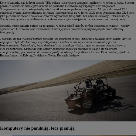
Kolejne zadanie, nad którym pracuje TRI, polega na szkoleniu sztucznej inteligencji w technice jazdy. System
powinien opanować sztukę prowadzenia na poziomie kierowców wyścigowych i driftingowych.
To zagwarantuje, że w razie potrzeby użytkownik otrzyma profesjonalną pomoc. W tym celu zespół TRI
opracował system autonomicznego driftingu i zaprezentował go w lutym 2022 roku. Autonomiczna GR Supra
jako pierwsza na świecie pokonała wówczas wyznaczoną trasę driftu bez udziału kierowcy. Teraz naukowcy
Toyoty trenują sztuczną inteligencję w wykorzystaniu tych umiejętności w warunkach codziennej jazdy.
Ostatnie, trzecie zadanie polega na połączeniu w jedną całość efektów dwóch poprzednich etapów – wiedzy
o potrzebach kierowców oraz mistrzowskich umiejętności prowadzenia przyswojonych przez sztuczną
inteligencję.
„Staramy się tak wyważyć rozkład kontroli nad pojazdem między kierowcą a sztuczną inteligencją, aby ich
współpraca była dla kierowcy satysfakcjonująca i jednocześnie zapewniała maksymalny poziom
bezpieczeństwa. Technologie, które zbudowaliśmy, kumulują wiedzę o tym, co zwraca uwagę kierowcy,
a co go rozprasza. Oparte na tym systemy pomagają osobie za kierownicą skupić się na drodze
i podpowiadają, jak powinna dostosować jazdę do sytuacji”
– podkreśla Avinash Balachandran, dyrektor
Human Interactive Driving Division w Toyota Research Institute.
Komputery nie panikują, lecz planują