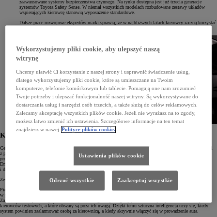
zaawansowane systemy bezpieczeństwa czynnego. Na rynku dostępna jest już trzecia generacje
systemów Toyota Safety Sense. W niemal wszystkich modelach rozbudowane zestawy układów
wspierających kierowcę stanowią wyposażenie standardowe.
Dalsze prace rozwojowe ekspertów marki sprawią, że w najbliższych latach kierowcy zaczną korzystać
z jeszcze bardziej zaawansowanych i przystępnych technologii.
Wykorzystujemy pliki cookie, aby ulepszyć naszą
witrynę
Chcemy ułatwić Ci korzystanie z naszej strony i usprawnić świadczenie usług,
dlatego wykorzystujemy pliki cookie, które są umieszczane na Twoim
komputerze, telefonie komórkowym lub tablecie. Pomagają one nam zrozumieć
Twoje potrzeby i ulepszać funkcjonalność naszej witryny. Są wykorzystywane do
dostarczania usług i narzędzi osób trzecich, a także służą do celów reklamowych.
Zalecamy akceptację wszystkich plików cookie. Jeżeli nie wyrażasz na to zgody,
możesz łatwo zmienić ich ustawienia. Szczegółowe informacje na ten temat
znajdziesz w naszej
Polityce plików cookie.
Kierowca a sztuczna inteligencja
Celem Toyoty jest stworzenie takiej technologii, która wspierałaby kierowcę, nie odbierając mu przyjemności
z prowadzenia. Opierając się na tych założeniach, naukowcy z Toyota Research Institute (TRI) opracowali
Ustawienia plików cookie
prototyp nowego systemu wsparcia kierowcy opartego na sztucznej inteligencji o nazwie Human Interactive
Driving. Bazuje on na sztucznej inteligencji szkolonej przez profesjonalnych kierowców wyścigowych
i driftingowych. Jego zadaniem jest wzmacnianie umiejętności kierowcy w trudnych sytuacjach.
Zespół Toyota Research Institute skupił się na trzech zadaniach.
Odrzuć wszystkie
Zaakceptuj wszystkie
Pierwsze z nich polega na dokładnym poznaniu zachowań ludzi za kierownicą i zrozumieniu, co robią
w poszczególnych sytuacjach. Pomocna będzie tu współpraca z kierowcami testowymi w symulatorze jazdy.
Zaawansowana aparatura pozwala śledzić, które fragmenty drogi i jej otoczenia są aktywnie obserwane przez
kierowców testowych, a które obszary są poza ich uwagą. Dzięki temu sztuczna inteligencja uczy się, kiedy
system powinien zaalarmować osobę za kierownicą, a kiedy aktywnie włączyć się w prowadzenie auta.