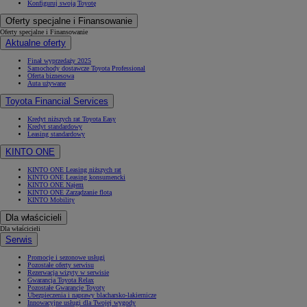
Konfiguruj swoją Toyotę
Oferty specjalne i Finansowanie
Oferty specjalne i Finansowanie
Aktualne oferty
Finał wyprzedaży 2025
Samochody dostawcze Toyota Professional
Oferta biznesowa
Auta używane
Toyota Financial Services
Kredyt niższych rat Toyota Easy
Kredyt standardowy
Leasing standardowy
KINTO ONE
KINTO ONE Leasing niższych rat
KINTO ONE Leasing konsumencki
KINTO ONE Najem
KINTO ONE Zarządzanie flotą
KINTO Mobility
Dla właścicieli
Dla właścicieli
Serwis
Promocje i sezonowe usługi
Pozostałe oferty serwisu
Rezerwacja wizyty w serwisie
Gwarancja Toyota Relax
Pozostałe Gwarancje Toyoty
Ubezpieczenia i naprawy blacharsko-lakiernicze
Innowacyjne usługi dla Twojej wygody