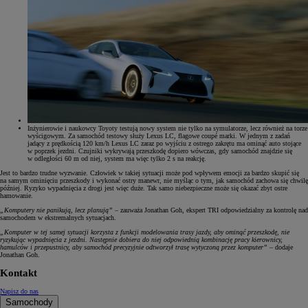
Inżynierowie i naukowcy Toyoty testują nowy system nie tylko na symulatorze, lecz również na torze
wyścigowym. Za samochód testowy służy Lexus LC, flagowe coupé marki. W jednym z zadań
jadący z prędkością 120 km/h Lexus LC zaraz po wyjściu z ostrego zakrętu ma ominąć auto stojące
w poprzek jezdni. Czujniki wykrywają przeszkodę dopiero wówczas, gdy samochód znajdzie się
w odległości 60 m od niej, system ma więc tylko 2 s na reakcję.
Jest to bardzo trudne wyzwanie. Człowiek w takiej sytuacji może pod wpływem emocji za bardzo skupić się
na samym ominięciu przeszkody i wykonać ostry manewr, nie myśląc o tym, jak samochód zachowa się chwilę
później. Ryzyko wypadnięcia z drogi jest więc duże. Tak samo niebezpieczne może się okazać zbyt ostre
hamowanie.
„Komputery nie panikują, lecz planują”
– zauważa Jonathan Goh, ekspert TRI odpowiedzialny za kontrolę nad
samochodem w ekstremalnych sytuacjach.
„Komputer w tej samej sytuacji korzysta z funkcji modelowania trasy jazdy, aby ominąć przeszkodę, nie
ryzykując wypadnięcia z jezdni. Następnie dobiera do niej odpowiednią kombinację pracy kierownicy,
hamulców i przepustnicy, aby samochód precyzyjnie odtworzył trasę wytyczoną przez komputer”
– dodaje
Jonathan Goh.
Kontakt
Napisz do nas
Samochody