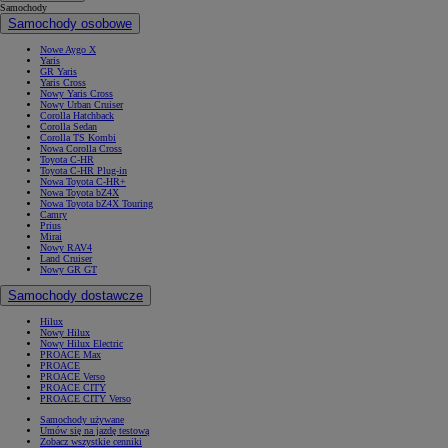
Samochody
Samochody osobowe
Nowe Aygo X
Yaris
GR Yaris
Yaris Cross
Nowy Yaris Cross
Nowy Urban Cruiser
Corolla Hatchback
Corolla Sedan
Corolla TS Kombi
Nowa Corolla Cross
Toyota C-HR
Toyota C-HR Plug-in
Nowa Toyota C-HR+
Nowa Toyota bZ4X
Nowa Toyota bZ4X Touring
Camry
Prius
Mirai
Nowy RAV4
Land Cruiser
Nowy GR GT
Samochody dostawcze
Hilux
Nowy Hilux
Nowy Hilux Electric
PROACE Max
PROACE
PROACE Verso
PROACE CITY
PROACE CITY Verso
Samochody używane
Umów się na jazdę testową
Zobacz wszystkie cenniki