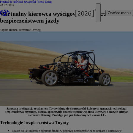
Przejdź do głównej zawartości
(Press Enter)
23-02-2023
Wirtualny kierowca wyścigowy, który czuwa nad
Otwórz menu
bezpieczeństwem jazdy
Toyota Human Interactive Driving
Sztuczna inteligencja to zdaniem Toyoty klucz do skuteczności kolejnych generacji technologii
bezpieczeństwa czynnego. Marka opracowuje obecnie system wsparcia kierowcy o nazwie Human
Interactive Driving. Prototyp jest już testowany w Lexusie LC.
Technologie bezpieczeństwa Toyoty
Toyota od lat inwestuje ogromne środki w poprawę bezpieczeństwa na drogach i opracowuje