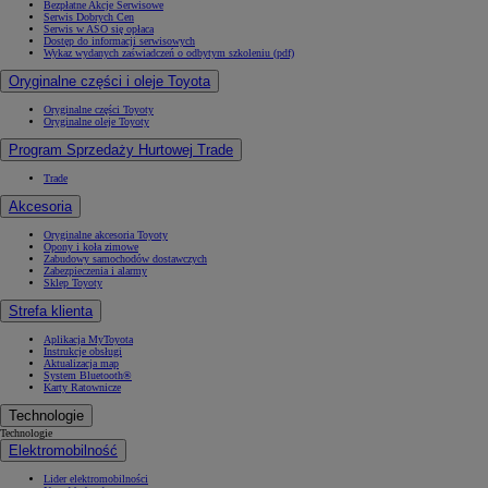
Bezpłatne Akcje Serwisowe
Serwis Dobrych Cen
Serwis w ASO się opłaca
Dostęp do informacji serwisowych
Wykaz wydanych zaświadczeń o odbytym szkoleniu (pdf)
Oryginalne części i oleje Toyota
Oryginalne części Toyoty
Oryginalne oleje Toyoty
Program Sprzedaży Hurtowej Trade
Trade
Akcesoria
Oryginalne akcesoria Toyoty
Opony i koła zimowe
Zabudowy samochodów dostawczych
Zabezpieczenia i alarmy
Sklep Toyoty
Strefa klienta
Aplikacja MyToyota
Instrukcje obsługi
Aktualizacja map
System Bluetooth®
Karty Ratownicze
Technologie
Technologie
Elektromobilność
Lider elektromobilności