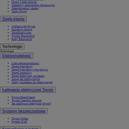
Opony i koła zimowe
Zabudowy samochodów dostawczych
Zabezpieczenia i alarmy
Sklep Toyoty
Strefa klienta
Aplikacja MyToyota
Instrukcje obsługi
Aktualizacja map
System Bluetooth®
Karty Ratownicze
Technologie
Technologie
Elektromobilność
Lider elektromobilności
Napęd hybrydowy
Napęd hybrydowy typu plug-in
Napęd wodorowy
Napęd elektryczny na baterię
Zasięg aut elektrycznych
Zalety posiadania aut elektrycznych
Ładowanie elektrycznej Toyoty
Toyota HomeCharge
Toyota Charging Network
Jak naładować elektryczną Toyotę?
Systemy bezpieczeństwa
Toyota T-Mate
System eCall