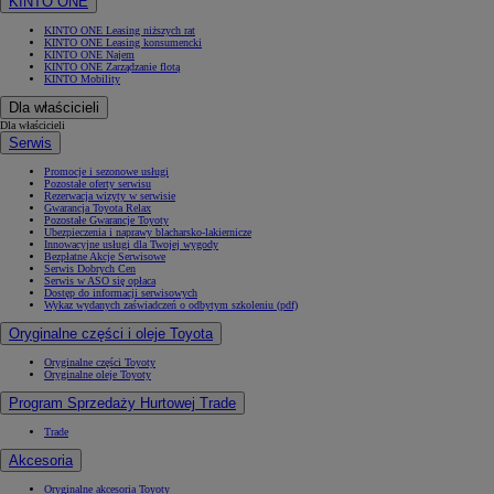
KINTO ONE
KINTO ONE Leasing niższych rat
KINTO ONE Leasing konsumencki
KINTO ONE Najem
KINTO ONE Zarządzanie flotą
KINTO Mobility
Dla właścicieli
Dla właścicieli
Serwis
Promocje i sezonowe usługi
Pozostałe oferty serwisu
Rezerwacja wizyty w serwisie
Gwarancja Toyota Relax
Pozostałe Gwarancje Toyoty
Ubezpieczenia i naprawy blacharsko-lakiernicze
Innowacyjne usługi dla Twojej wygody
Bezpłatne Akcje Serwisowe
Serwis Dobrych Cen
Serwis w ASO się opłaca
Dostęp do informacji serwisowych
Wykaz wydanych zaświadczeń o odbytym szkoleniu (pdf)
Oryginalne części i oleje Toyota
Oryginalne części Toyoty
Oryginalne oleje Toyoty
Program Sprzedaży Hurtowej Trade
Trade
Akcesoria
Oryginalne akcesoria Toyoty