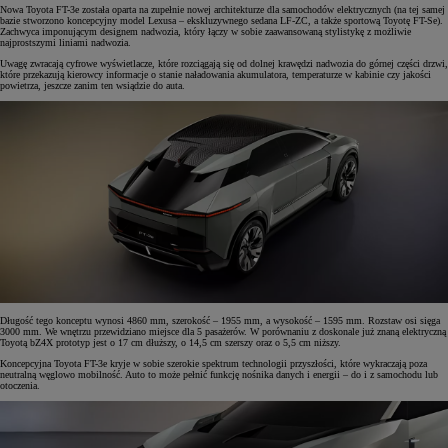
Nowa Toyota FT-3e została oparta na zupełnie nowej architekturze dla samochodów elektrycznych (na tej samej
bazie stworzono koncepcyjny model Lexusa – ekskluzywnego sedana LF-ZC, a także sportową Toyotę FT-Se).
Zachwyca imponującym designem nadwozia, który łączy w sobie zaawansowaną stylistykę z możliwie
najprostszymi liniami nadwozia.
Uwagę zwracają cyfrowe wyświetlacze, które rozciągają się od dolnej krawędzi nadwozia do górnej części drzwi,
które przekazują kierowcy informacje o stanie naładowania akumulatora, temperaturze w kabinie czy jakości
powietrza, jeszcze zanim ten wsiądzie do auta.
Długość tego konceptu wynosi 4860 mm, szerokość – 1955 mm, a wysokość – 1595 mm. Rozstaw osi sięga
3000 mm. We wnętrzu przewidziano miejsce dla 5 pasażerów. W porównaniu z doskonale już znaną elektryczną
Toyotą bZ4X prototyp jest o 17 cm dłuższy, o 14,5 cm szerszy oraz o 5,5 cm niższy.
Koncepcyjna Toyota FT-3e kryje w sobie szerokie spektrum technologii przyszłości, które wykraczają poza
neutralną węglowo mobilność. Auto to może pełnić funkcję nośnika danych i energii – do i z samochodu lub
otoczenia.