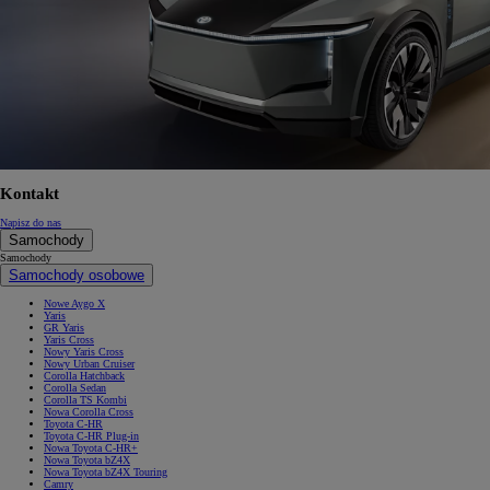
Kontakt
Napisz do nas
Samochody
Samochody
Samochody osobowe
Nowe Aygo X
Yaris
GR Yaris
Yaris Cross
Nowy Yaris Cross
Nowy Urban Cruiser
Corolla Hatchback
Corolla Sedan
Corolla TS Kombi
Nowa Corolla Cross
Toyota C-HR
Toyota C-HR Plug-in
Nowa Toyota C-HR+
Nowa Toyota bZ4X
Nowa Toyota bZ4X Touring
Camry