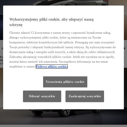
Wykorzystujemy pliki cookie, aby ulepszyć naszą
witrynę
Chcemy ułatwić Ci korzystanie z naszej strony i usprawnić świadczenie usług,
dlatego wykorzystujemy pliki cookie, które są umieszczane na Twoim
komputerze, telefonie komórkowym lub tablecie. Pomagają one nam zrozumieć
W Europie zadebiutowała prototypowa Toyota FT-3e, stanowiąca zapowiedź kolejnej generacji aut
Twoje potrzeby i ulepszać funkcjonalność naszej witryny. Są wykorzystywane do
z bateryjnym napędem elektrycznym. Pojazd ten zachwyca przemyślaną stylistyką i zaawansowanymi
technologiami.
dostarczania usług i narzędzi osób trzecich, a także służą do celów reklamowych.
Zalecamy akceptację wszystkich plików cookie. Jeżeli nie wyrażasz na to zgody,
Podczas konferencji Kenshiki Forum w Brukseli swoją europejską premierę miała koncepcyjna Toyota FT-3e.
Model ten pokazał, jakie możliwości stylistyczne i technologiczne daje nowa generacja samochodów
możesz łatwo zmienić ich ustawienia. Szczegółowe informacje na ten temat
z bateryjnym napędem elektrycznym.
znajdziesz w naszej
Polityce plików cookie.
Ustawienia plików cookie
Odrzuć wszystkie
Zaakceptuj wszystkie