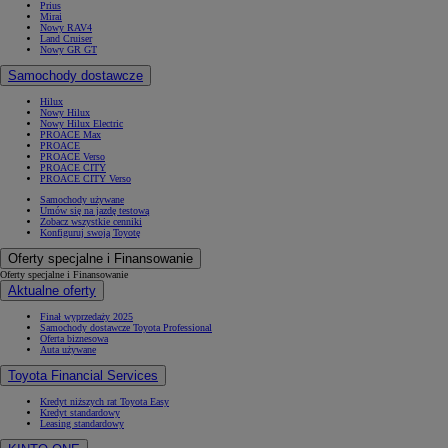
Prius
Mirai
Nowy RAV4
Land Cruiser
Nowy GR GT
Samochody dostawcze
Hilux
Nowy Hilux
Nowy Hilux Electric
PROACE Max
PROACE
PROACE Verso
PROACE CITY
PROACE CITY Verso
Samochody używane
Umów się na jazdę testową
Zobacz wszystkie cenniki
Konfiguruj swoją Toyotę
Oferty specjalne i Finansowanie
Oferty specjalne i Finansowanie
Aktualne oferty
Finał wyprzedaży 2025
Samochody dostawcze Toyota Professional
Oferta biznesowa
Auta używane
Toyota Financial Services
Kredyt niższych rat Toyota Easy
Kredyt standardowy
Leasing standardowy