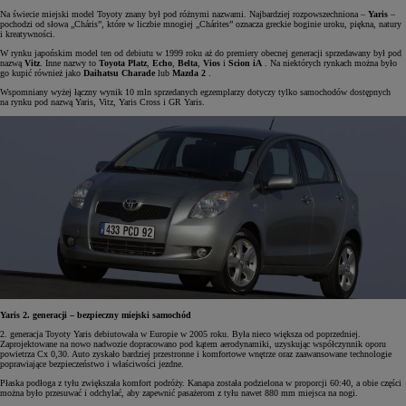
Na świecie miejski model Toyoty znany był pod różnymi nazwami. Najbardziej rozpowszechniona –
Yaris
–
pochodzi od słowa „Cháris”, które w liczbie mnogiej „Chárites” oznacza greckie boginie uroku, piękna, natury
i kreatywności.
W rynku japońskim model ten od debiutu w 1999 roku aż do premiery obecnej generacji sprzedawany był pod
nazwą
Vitz
. Inne nazwy to
Toyota Platz
,
Echo
,
Belta
,
Vios
i
Scion iA
. Na niektórych rynkach można było
go kupić również jako
Daihatsu Charade
lub
Mazda 2
.
Wspomniany wyżej łączny wynik 10 mln sprzedanych egzemplarzy dotyczy tylko samochodów dostępnych
na rynku pod nazwą Yaris, Vitz, Yaris Cross i GR Yaris.
Yaris 2. generacji – bezpieczny miejski samochód
2. generacja Toyoty Yaris debiutowała w Europie w 2005 roku. Była nieco większa od poprzedniej.
Zaprojektowane na nowo nadwozie dopracowano pod kątem aerodynamiki, uzyskując współczynnik oporu
powietrza Cx 0,30. Auto zyskało bardziej przestronne i komfortowe wnętrze oraz zaawansowane technologie
poprawiające bezpieczeństwo i właściwości jezdne.
Płaska podłoga z tyłu zwiększała komfort podróży. Kanapa została podzielona w proporcji 60:40, a obie części
można było przesuwać i odchylać, aby zapewnić pasażerom z tyłu nawet 880 mm miejsca na nogi.