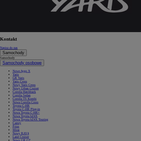
Kontakt
Napisz do nas
Samochody
Samochody
Samochody osobowe
Nowe Aygo X
Yaris
GR Yaris
Yaris Cross
Nowy Yaris Cross
Nowy Urban Cruiser
Corolla Hatchback
Corolla Sedan
Corolla TS Kombi
Nowa Corolla Cross
Toyota C-HR
Toyota C-HR Plug-in
Nowa Toyota C-HR+
Nowa Toyota bZ4X
Nowa Toyota bZ4X Touring
Camry
Prius
Mirai
Nowy RAV4
Land Cruiser
Nowy GR GT