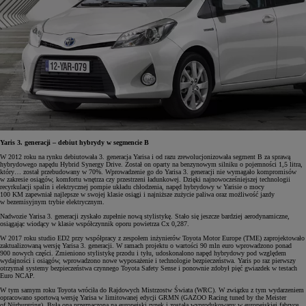
Yaris 3. generacji – debiut hybrydy w segmencie B
W 2012 roku na rynku debiutowała 3. generacja Yarisa i od razu zrewolucjonizowała segment B za sprawą
hybrydowego napędu Hybrid Synergy Drive. Został on oparty na benzynowym silniku o pojemności 1,5 litra,
który… został przebudowany w 70%. Wprowadzenie go do Yarisa 3. generacji nie wymagało kompromisów
w zakresie osiągów, komfortu wnętrza czy przestrzeni ładunkowej. Dzięki najnowocześniejszej technologii
recyrkulacji spalin i elektrycznej pompie układu chłodzenia, napęd hybrydowy w Yarisie o mocy
100 KM zapewniał najlepsze w swojej klasie osiągi i najniższe zużycie paliwa oraz możliwość jazdy
w bezemisyjnym trybie elektrycznym.
Nadwozie Yarisa 3. generacji zyskało zupełnie nową stylistykę. Stało się jeszcze bardziej aerodynamiczne,
osiągając wiodący w klasie współczynnik oporu powietrza Cx 0,287.
W 2017 roku studio ED2 przy współpracy z zespołem inżynierów Toyota Motor Europe (TME) zaprojektowało
zaktualizowaną wersję Yarisa 3. generacji. W ramach projektu o wartości 90 mln euro wprowadzono ponad
900 nowych części. Zmieniono stylistykę przodu i tyłu, udoskonalono napęd hybrydowy pod względem
wydajności i osiągów, wprowadzono nowe wyposażenie i technologie bezpieczeństwa. Yaris po raz pierwszy
otrzymał systemy bezpieczeństwa czynnego Toyota Safety Sense i ponownie zdobył pięć gwiazdek w testach
Euro NCAP.
W tym samym roku Toyota wróciła do Rajdowych Mistrzostw Świata (WRC). W związku z tym wydarzeniem
opracowano sportową wersję Yarisa w limitowanej edycji GRMN (GAZOO Racing tuned by the Meister
of Nürburgring). Była ona przeznaczona na europejski rynek i została wyprodukowany w europejskiej fabryce