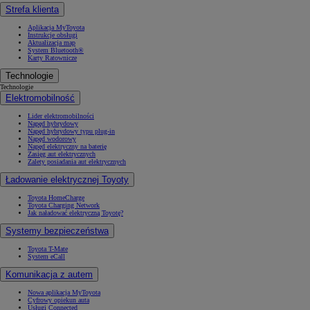
Strefa klienta
Aplikacja MyToyota
Instrukcje obsługi
Aktualizacja map
System Bluetooth®
Karty Ratownicze
Technologie
Technologie
Elektromobilność
Lider elektromobilności
Napęd hybrydowy
Napęd hybrydowy typu plug-in
Napęd wodorowy
Napęd elektryczny na baterię
Zasięg aut elektrycznych
Zalety posiadania aut elektrycznych
Ładowanie elektrycznej Toyoty
Toyota HomeCharge
Toyota Charging Network
Jak naładować elektryczną Toyotę?
Systemy bezpieczeństwa
Toyota T-Mate
System eCall
Komunikacja z autem
Nowa aplikacja MyToyota
Cyfrowy opiekun auta
Usługi Connected