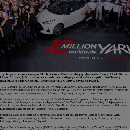
Toyota sprzedała na świecie już 10 mln Yarisów. Model ten dołączył do Corolli, Camry, RAV4, Hiluxa
i Land Cruisera, których światowa sprzedaż także osiągnęła ośmiocyfrowy wynik. 10-milionowy
egzemplarz to Yaris GR SPORT wyprodukowany w fabryce Toyoty we Francji.
Yaris na rynku jest dostępny od 25 lat. Jest to jeden z kluczowych globalnych modeli Toyoty, a od kilku lat
również najpopularniejszy miejski samochód na świecie. W 2020 roku do rodziny Yarisa dołączył cieszący się
ogromnym uznaniem sportowy model GR Yaris, a rok później – miejski crossover Yaris Cross.
Model ten ma na swoim koncie wiele nagród. W 2000 roku Yaris 1. generacji zdobył europejski tytuł Car
of the Year, a także wygrał w konkursie Japanese Car of the Year (pod nazwą Toyota Vitz). Kolejne generacje
również były nominowane do tytułu Car of the Year. Po raz drugi model ten został wyróżniony w 2021 roku –
Europejskim Samochodem Roku został Yaris 4. generacji.
Produkcja Yarisa rozpoczęła się w styczniu 1999 roku w japońskiej fabryce Takaoka w prefekturze Aichi.
Obecnie model jest montowany w 10 krajach: Japonii, Francji, Czechach, Brazylii, Chinach, Tajwanie,
Indonezji, Malezji, Pakistanie i Tajlandii.
Toyota Motor Manufacturing France (TMMF) produkuje Yarisa od 2001 roku, a Yarisa Cross – od 2021 roku.