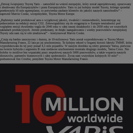
„Dzisiaj świętujemy Toyotę Yaris – samochód na wskroś europejski, który został zaprojektowany, opracowany
i zbudowany dla Europejczyków i przez Europejczyków. Yaris to już kolejny model Toyoty, którego sprzedaż
przekroczyła 10 mln egzemplarzy, co potwierdza zaufanie klientów do jakości naszych samochodów” –
zapewnił Marvin Cooke, wiceprezydent, Toyota Motor Europe.
„Będziemy nadal produkować auta o wyjątkowej jakości, trwałości i niezawodności, koncentrując się
jednocześnie na redukcji emisji CO2. Zobowiązaliśmy się do osiągnięcia w Europie neutralności pod
względem emisji dwutlenku węgla do 2040 roku w całej naszej działalności i do 2030 roku we wszystkich
zakładach produkcyjnych. Jestem przekonany, że dzięki zaangażowaniu i wiedzy pracowników europejskiej
Toyoty uda nam się te cele zrealizować” – kontynuował Marvin Cooke.
„Czuję się bardzo zaszczycony i dumny, że 10-milionowy Yaris został wyprodukowany w Toyota Motor
Manufacturing France, 22 lata po jej uruchomieniu. To kolejny rekord w bogatej historii fabryki TMMF, która
wyprodukowała do tej pory ponad 4,5 mln pojazdów. W naszym dorobku są cztery generacje Yarisa, pierwsza
na świecie hybryda z segmentu B oraz niedawne uruchomienie montażu drugiego modelu, Yarisa Cross. Nie
byłoby to możliwe bez wspaniałej pracy zespołowej naszych 5000 pracowników, a także wsparcia naszych
dostawców, partnerów biznesowych i całej społeczności. Życzę nam wszystkim kolejnych 10 mln!” –
podsumował Jim Crosbie, prezydent Toyota Motor Manufacturing France.