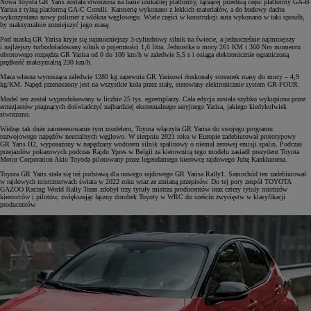
Nowa Toyota GR Yaris została stworzona na bazie unikalnej platformy, łączącej przednią część platformy GA-B
Yarisa z tylną platformą GA-C Corolli. Karoserię wykonano z lekkich materiałów, a do budowy dachu
wykorzystano nowy polimer z włókna węglowego. Wiele części w konstrukcji auta wykonano w taki sposób,
by maksymalnie zmniejszyć jego masę.
Pod maską GR Yarisa kryje się najmocniejszy 3-cylindrowy silnik na świecie, a jednocześnie najmniejszy
i najlżejszy turbodoładowany silnik o pojemności 1,6 litra. Jednostka o mocy 261 KM i 360 Nm momentu
obrotowego rozpędza GR Yarisa od 0 do 100 km/h w zaledwie 5,5 s i osiąga elektronicznie ograniczoną
prędkość maksymalną 230 km/h.
Masa własna wynosząca zaledwie 1280 kg zapewnia GR Yarisowi doskonały stosunek masy do mocy – 4,9
kg/KM. Napęd przenoszony jest na wszystkie koła przez stały, sterowany elektronicznie system GR-FOUR.
Model ten został wyprodukowany w liczbie 25 tys. egzemplarzy. Cała edycja została szybko wykupiona przez
entuzjastów pragnących doświadczyć najbardziej ekstremalnego seryjnego Yarisa, jakiego kiedykolwiek
stworzono.
Widząc tak duże zainteresowanie tym modelem, Toyota włączyła GR Yarisa do swojego programu
rozwojowego napędów neutralnych węglowo. W sierpniu 2021 roku w Europie zadebiutował prototypowy
GR Yaris H2, wyposażony w napędzany wodorem silnik spalinowy o niemal zerowej emisji spalin. Podczas
przejazdów pokazowych podczas Rajdu Ypres w Belgii za kierownicą tego modelu zasiadł prezydent Toyota
Motor Corporation Akio Toyoda pilotowany przez legendarnego kierowcę rajdowego Juhę Kankkunena.
Toyota GR Yaris stała się też podstawą dla nowego rajdowego GR Yarisa Rally1. Samochód ten zadebiutował
w rajdowych mistrzostwach świata w 2022 roku wraz ze zmianą przepisów. Do tej pory zespół TOYOTA
GAZOO Racing World Rally Team zdobył trzy tytuły mistrza producentów oraz cztery tytuły mistrzów
kierowców i pilotów, zwiększając łączny dorobek Toyoty w WRC do sześciu zwycięstw w klasyfikacji
producentów.