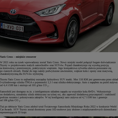
Yaris Cross – miejskie crossover
W 2021 roku na rynek wprowadzony został Yaris Cross. Nowy miejski model połączył bogate doświadczenie
Toyoty w projektowaniu małych samochodów oraz SUV-ów. Pojazd charakteryzuje się wysoką pozycją
za kierownicą i przestronnym, praktycznym wnętrzem. Jego kompaktowa sylwetka ułatwia poruszanie się
po ciasnych ulicach. Dodać do tego należy podwyższone zawieszenie, większe koła i opony oraz masywną,
charakterystyczną dla SUV-ów stylistykę.
Toyota Yaris Cross to najbardziej oszczędny hybrydowy SUV marki. Moc 116 KM jest generowana przez układ
3-cylindrowego silnika TNGA o pojemności 1,5 l oraz silnika elektrycznego. Auto z napędem na przód zużywa
od 4,4 l/100 km i emituje od 101 g/km CO
.
2
Samochód jest dostępny m.in. z inteligentnym układem napędu na wszystkie koła AWD-i. Wykorzystuje
on dodatkowy, niezależny silnik elektryczny na tylnej osi, aby zapewnić dodatkową przyczepność i stabilność
podczas ruszania i pokonywania zakrętów. W tej konfiguracji auto zużywa od 4,7 l/100 km i generuje
od 106 g/km CO
.
2
Tuż po debiucie Yaris Cross zdobył tytuł Światowego Samochodu Miejskiego Roku 2022 w konkursie World
Car Awards. SUV Toyoty został doceniony przez 102-osobowe jury złożone z międzynarodowych dziennikarzy
reprezentujących 33 kraje.