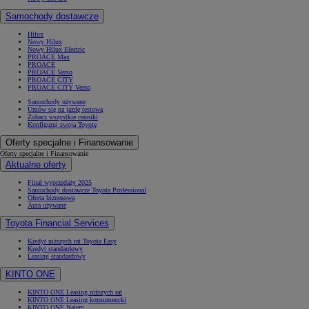
Samochody dostawcze
Hilux
Nowy Hilux
Nowy Hilux Electric
PROACE Max
PROACE
PROACE Verso
PROACE CITY
PROACE CITY Verso
Samochody używane
Umów się na jazdę testową
Zobacz wszystkie cenniki
Konfiguruj swoją Toyotę
Oferty specjalne i Finansowanie
Oferty specjalne i Finansowanie
Aktualne oferty
Finał wyprzedaży 2025
Samochody dostawcze Toyota Professional
Oferta biznesowa
Auta używane
Toyota Financial Services
Kredyt niższych rat Toyota Easy
Kredyt standardowy
Leasing standardowy
KINTO ONE
KINTO ONE Leasing niższych rat
KINTO ONE Leasing konsumencki
KINTO ONE Najem