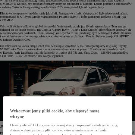
W tym samym roku produkcję Yarisa rozpoczęła również Toyota Motor Manufacturing Czech Republic
(TMMCZ) w Kolinie, aby zaspokoić rosnący popyt na ten model w Europie. Łączna produkcja samochodów
z rodziny Yarisa w Europie osiągnęła do końca 2022 roku ponad 4,6 mln egzemplarzy.
Kluczowe komponenty modelu, takie jak silniki benzynowe, silniki elektryczne i hybrydowe przekładnie,
produkowane są w Toyota Motor Manufacturing Poland (TMMP), która zaopatruje zarówno TMMF, jak
i TMMCZ.
Od chwili debiutu całkowita globalna sprzedaż Yarisa przekroczyła już 10 mln egzemplarzy. Tym samym
dołączył on do takich modeli, jak Corolla, Camry, RAV4, Hilux i Land Cruiser, które również sprzedały się
w ośmiocyfrowych nakładach. 10-milionowy Yaris zjechał z linii produkcyjnych w fabryce TMMF 30 marca
i został dostarczony do nowego właściciela mieszkającego w okolicach Paryża. Była to wersja GR SPORT
w kolorze Dynamic Grey.
Od 1999 roku do końca lutego 2023 roku w Europie sprzedano 5 155 506 egzemplarzy miejskiej Toyoty.
W 2022 roku Yaris i spokrewnione z nim modele odpowiadały za ponad 1/3 całkowitej sprzedaży marki
w Europie. Yaris hatchback trafił do klientów w liczbie 185 781 aut, Yaris Cross – 156 086 samochodów,
a GR Yaris – 5392, co stanowi 8% całego segmentu.
Wykorzystujemy pliki cookie, aby ulepszyć naszą
witrynę
Chcemy ułatwić Ci korzystanie z naszej strony i usprawnić świadczenie usług,
„
Piccolo Genio”, czyli pierwszy model Yarisa
dlatego wykorzystujemy pliki cookie, które są umieszczane na Twoim
Pod koniec lat 90. XX wieku Toyota rozpoczęła prace nad nowym samochodem miejskim, który miał zastąpić