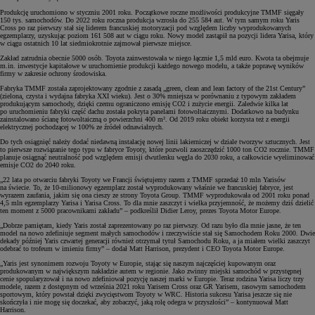
Produkcję uruchomiono w styczniu 2001 roku. Początkowe roczne możliwości produkcyjne TMMF sięgały
150 tys. samochodów. Do 2022 roku roczna produkcja wzrosła do 255 584 aut. W tym samym roku Yaris
Cross po raz pierwszy stał się liderem francuskiej motoryzacji pod względem liczby wyprodukowanych
egzemplarzy, uzyskując poziom 161 508 aut w ciągu roku. Nowy model zastąpił na pozycji lidera Yarisa, który
w ciągu ostatnich 10 lat siedmiokrotnie zajmował pierwsze miejsce.
Zakład zatrudnia obecnie 5000 osób. Toyota zainwestowała w niego łącznie 1,5 mld euro. Kwota ta obejmuje
m.in. inwestycje kapitałowe w uruchomienie produkcji każdego nowego modelu, a także poprawę wyników
firmy w zakresie ochrony środowiska.
Fabryka TMMF została zaprojektowany zgodnie z zasadą „green, clean and lean factory of the 21st Century”
(zielona, czysta i wydajna fabryka XXI wieku). Jest o 30% mniejsza w porównaniu z typowym zakładem
produkującym samochody, dzięki czemu ograniczono emisję CO2 i zużycie energii. Zaledwie kilka lat
po uruchomieniu fabryki część dachu została pokryta panelami fotowoltaicznymi. Dodatkowo na budynku
zainstalowano ścianę fotowoltaiczną o powierzchni 400 m². Od 2019 roku obiekt korzysta też z energii
elektrycznej pochodzącej w 100% ze źródeł odnawialnych.
Do tych osiągnięć należy dodać niedawną instalację nowej linii lakierniczej w dziale tworzyw sztucznych. Jest
to pierwsze rozwiązanie tego typu w fabryce Toyoty, które pozwoli zaoszczędzić 1000 ton CO2 rocznie. TMMF
planuje osiągnąć neutralność pod względem emisji dwutlenku węgla do 2030 roku, a całkowicie wyeliminować
emisje CO2 do 2040 roku.
„22 lata po otwarciu fabryki Toyoty we Francji świętujemy razem z TMMF sprzedaż 10 mln Yarisów
na świecie. To, że 10-milionowy egzemplarz został wyprodukowany właśnie we francuskiej fabryce, jest
wyrazem zaufania, jakim się ona cieszy ze strony Toyota Group. TMMF wyprodukowała od 2001 roku ponad
4,5 mln egzemplarzy Yarisa i Yarisa Cross. To dla mnie zaszczyt i wielka przyjemność, że możemy dziś dzielić
ten moment z 5000 pracownikami zakładu” – podkreślił Didier Leroy, prezes Toyota Motor Europe.
„Dobrze pamiętam, kiedy Yaris został zaprezentowany po raz pierwszy. Od razu było dla mnie jasne, że ten
model na nowo zdefiniuje segment małych samochodów i rzeczywiście stał się Samochodem Roku 2000. Dwie
dekady później Yaris czwartej generacji również otrzymał tytuł Samochodu Roku, a ja miałem wielki zaszczyt
odebrać to trofeum w imieniu firmy” – dodał Matt Harrison, prezydent i CEO Toyota Motor Europe.
„Yaris jest synonimem rozwoju Toyoty w Europie, stając się naszym najczęściej kupowanym oraz
produkowanym w największym nakładzie autem w regionie. Jako zwinny miejski samochód w przystępnej
cenie spopularyzował i na nowo zdefiniował pozycję naszej marki w Europie. Teraz rodzina Yarisa liczy trzy
modele, razem z dostępnym od września 2021 roku Yarisem Cross oraz GR Yarisem, rasowym samochodem
sportowym, który powstał dzięki zwycięstwom Toyoty w WRC. Historia sukcesu Yarisa jeszcze się nie
skończyła i nie mogę się doczekać, aby zobaczyć, jaką rolę odegra w przyszłości” – kontynuował Matt
Harrison.