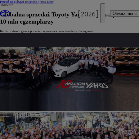
Przejdź do głównej zawartości
(Press Enter)
31-03-2023
Globalna sprzedaż Toyoty Yaris przekroczyła
Otwórz menu
10 mln egzemplarzy
Każda z czterech generacji modelu wyznaczała nowe standardy dla segmentu