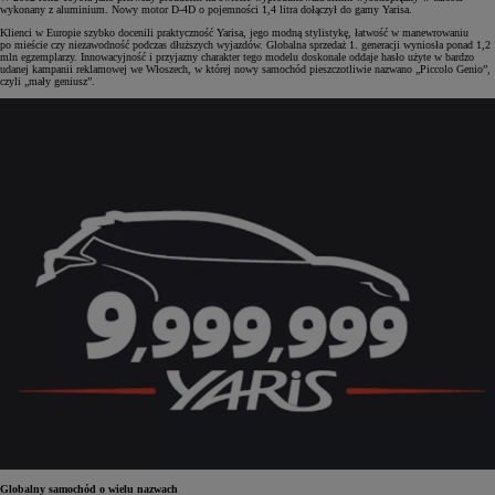
wykonany z aluminium. Nowy motor D-4D o pojemności 1,4 litra dołączył do gamy Yarisa.
Klienci w Europie szybko docenili praktyczność Yarisa, jego modną stylistykę, łatwość w manewrowaniu
po mieście czy niezawodność podczas dłuższych wyjazdów. Globalna sprzedaż 1. generacji wyniosła ponad 1,2
mln egzemplarzy. Innowacyjność i przyjazny charakter tego modelu doskonale oddaje hasło użyte w bardzo
udanej kampanii reklamowej we Włoszech, w której nowy samochód pieszczotliwie nazwano „Piccolo Genio”,
czyli „mały geniusz”.
Globalny samochód o wielu nazwach