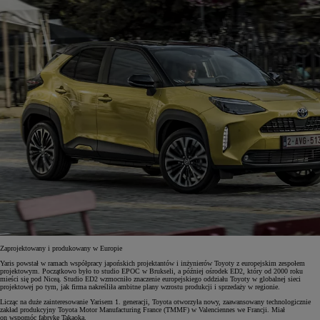
Zaprojektowany i produkowany w Europie
Yaris powstał w ramach współpracy japońskich projektantów i inżynierów Toyoty z europejskim zespołem
projektowym. Początkowo było to studio EPOC w Brukseli, a później ośrodek ED2, który od 2000 roku
mieści się pod Niceą. Studio ED2 wzmocniło znaczenie europejskiego oddziału Toyoty w globalnej sieci
projektowej po tym, jak firma nakreśliła ambitne plany wzrostu produkcji i sprzedaży w regionie.
Licząc na duże zainteresowanie Yarisem 1. generacji, Toyota otworzyła nowy, zaawansowany technologicznie
zakład produkcyjny Toyota Motor Manufacturing France (TMMF) w Valenciennes we Francji. Miał
on wspomóc fabrykę Takaoka.