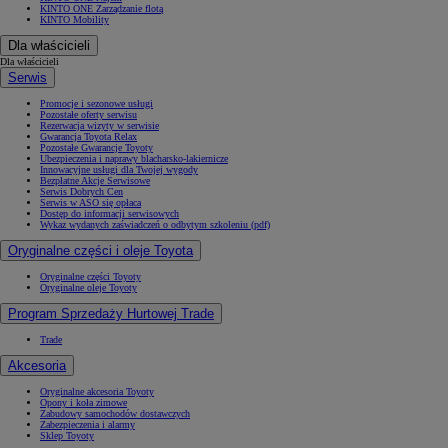
KINTO ONE Zarządzanie flotą
KINTO Mobility
Dla właścicieli
Dla właścicieli
Serwis
Promocje i sezonowe usługi
Pozostałe oferty serwisu
Rezerwacja wizyty w serwisie
Gwarancja Toyota Relax
Pozostałe Gwarancje Toyoty
Ubezpieczenia i naprawy blacharsko-lakiernicze
Innowacyjne usługi dla Twojej wygody
Bezpłatne Akcje Serwisowe
Serwis Dobrych Cen
Serwis w ASO się opłaca
Dostęp do informacji serwisowych
Wykaz wydanych zaświadczeń o odbytym szkoleniu (pdf)
Oryginalne części i oleje Toyota
Oryginalne części Toyoty
Oryginalne oleje Toyoty
Program Sprzedaży Hurtowej Trade
Trade
Akcesoria
Oryginalne akcesoria Toyoty
Opony i koła zimowe
Zabudowy samochodów dostawczych
Zabezpieczenia i alarmy
Sklep Toyoty