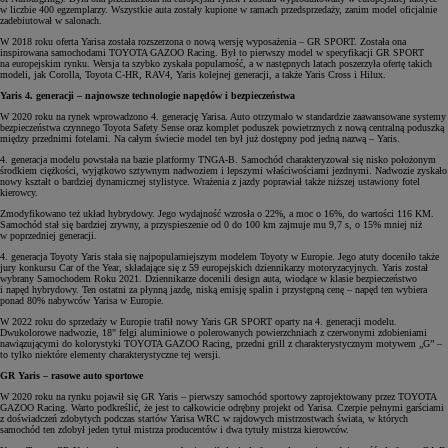
w liczbie 400 egzemplarzy. Wszystkie auta zostały kupione w ramach przedsprzedaży, zanim model oficjalnie
zadebiutował w salonach.
W 2018 roku oferta Yarisa została rozszerzona o nową wersję wyposażenia – GR SPORT. Została ona
inspirowana samochodami TOYOTA GAZOO Racing. Był to pierwszy model w specyfikacji GR SPORT
na europejskim rynku. Wersja ta szybko zyskała popularność, a w następnych latach poszerzyła ofertę takich
modeli, jak Corolla, Toyota C-HR, RAV4, Yaris kolejnej generacji, a także Yaris Cross i Hilux.
Yaris 4. generacji – najnowsze technologie napędów i bezpieczeństwa
W 2020 roku na rynek wprowadzono 4. generację Yarisa. Auto otrzymało w standardzie zaawansowane systemy
bezpieczeństwa czynnego Toyota Safety Sense oraz komplet poduszek powietrznych z nową centralną poduszką
między przednimi fotelami. Na całym świecie model ten był już dostępny pod jedną nazwą – Yaris.
4. generacja modelu powstała na bazie platformy TNGA-B. Samochód charakteryzował się nisko położonym
środkiem ciężkości, wyjątkowo sztywnym nadwoziem i lepszymi właściwościami jezdnymi. Nadwozie zyskało
nowy kształt o bardziej dynamicznej stylistyce. Wrażenia z jazdy poprawiał także niższej ustawiony fotel
kierowcy.
Zmodyfikowano też układ hybrydowy. Jego wydajność wzrosła o 22%, a moc o 16%, do wartości 116 KM.
Samochód stał się bardziej zrywny, a przyspieszenie od 0 do 100 km zajmuje mu 9,7 s, o 15% mniej niż
w poprzedniej generacji.
4. generacja Toyoty Yaris stała się najpopularniejszym modelem Toyoty w Europie. Jego atuty doceniło także
jury konkursu Car of the Year, składające się z 59 europejskich dziennikarzy motoryzacyjnych. Yaris został
wybrany Samochodem Roku 2021. Dziennikarze docenili design auta, wiodące w klasie bezpieczeństwo
i napęd hybrydowy. Ten ostatni za płynną jazdę, niską emisję spalin i przystępną cenę – napęd ten wybiera
ponad 80% nabywców Yarisa w Europie.
W 2022 roku do sprzedaży w Europie trafił nowy Yaris GR SPORT oparty na 4. generacji modelu.
Dwukolorowe nadwozie, 18" felgi aluminiowe o polerowanych powierzchniach z czerwonymi zdobieniami
nawiązującymi do kolorystyki TOYOTA GAZOO Racing, przedni grill z charakterystycznym motywem „G” –
to tylko niektóre elementy charakterystyczne tej wersji.
GR Yaris – rasowe auto sportowe
W 2020 roku na rynku pojawił się GR Yaris – pierwszy samochód sportowy zaprojektowany przez TOYOTA
GAZOO Racing. Warto podkreślić, że jest to całkowicie odrębny projekt od Yarisa. Czerpie pełnymi garściami
z doświadczeń zdobytych podczas startów Yarisa WRC w rajdowych mistrzostwach świata, w których
samochód ten zdobył jeden tytuł mistrza producentów i dwa tytuły mistrza kierowców.