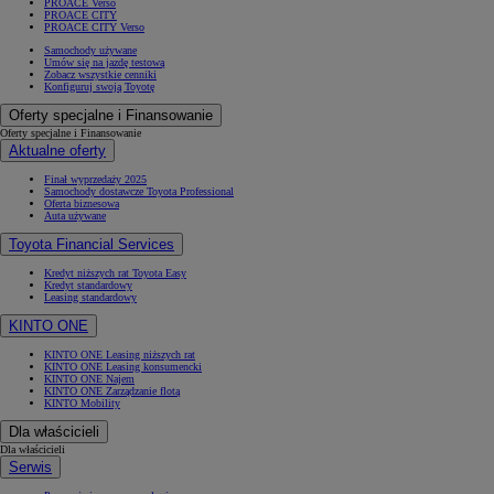
PROACE Verso
PROACE CITY
PROACE CITY Verso
Samochody używane
Umów się na jazdę testową
Zobacz wszystkie cenniki
Konfiguruj swoją Toyotę
Oferty specjalne i Finansowanie
Oferty specjalne i Finansowanie
Aktualne oferty
Finał wyprzedaży 2025
Samochody dostawcze Toyota Professional
Oferta biznesowa
Auta używane
Toyota Financial Services
Kredyt niższych rat Toyota Easy
Kredyt standardowy
Leasing standardowy
KINTO ONE
KINTO ONE Leasing niższych rat
KINTO ONE Leasing konsumencki
KINTO ONE Najem
KINTO ONE Zarządzanie flotą
KINTO Mobility
Dla właścicieli
Dla właścicieli
Serwis