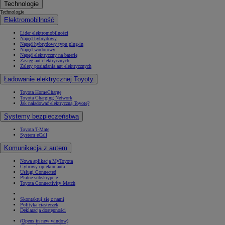
Technologie
Technologie
Elektromobilność
Lider elektromobilności
Napęd hybrydowy
Napęd hybrydowy typu plug-in
Napęd wodorowy
Napęd elektryczny na baterię
Zasięg aut elektrycznych
Zalety posiadania aut elektrycznych
Ładowanie elektrycznej Toyoty
Toyota HomeCharge
Toyota Charging Network
Jak naładować elektryczną Toyotę?
Systemy bezpieczeństwa
Toyota T-Mate
System eCall
Komunikacja z autem
Nowa aplikacja MyToyota
Cyfrowy opiekun auta
Usługi Connected
Płatne subskrypcje
Toyota Connectivity Match
Skontaktuj się z nami
Polityka ciasteczek
Deklaracja dostępności
(Opens in new window)