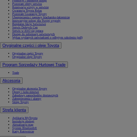
Promocje i sezonowe usługi
Pozostałe oferty serwisu
Rezerwacja wizyty w serwisie
Gwarancja Toyota Relax
Pozostałe Gwarancje Toyoty
Ubezpieczenia i naprawy blacharsko-lakiernicze
Innowacyjne usługi dla Twojej wygody
Bezpłatne Akcje Serwisowe
Serwis Dobrych Cen
Serwis w ASO się opłaca
Dostęp do informacji serwisowych
Wykaz wydanych zaświadczeń o odbytym szkoleniu (pdf)
Oryginalne części i oleje Toyota
Oryginalne części Toyoty
Oryginalne oleje Toyoty
Program Sprzedaży Hurtowej Trade
Trade
Akcesoria
Oryginalne akcesoria Toyoty
Opony i koła zimowe
Zabudowy samochodów dostawczych
Zabezpieczenia i alarmy
Sklep Toyoty
Strefa klienta
Aplikacja MyToyota
Instrukcje obsługi
Aktualizacja map
System Bluetooth®
Karty Ratownicze