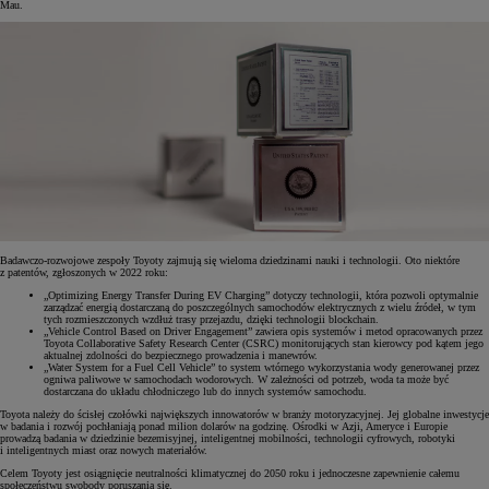
Mau.
Badawczo-rozwojowe zespoły Toyoty zajmują się wieloma dziedzinami nauki i technologii. Oto niektóre
z patentów, zgłoszonych w 2022 roku:
„Optimizing Energy Transfer During EV Charging” dotyczy technologii, która pozwoli optymalnie
zarządzać energią dostarczaną do poszczególnych samochodów elektrycznych z wielu źródeł, w tym
tych rozmieszczonych wzdłuż trasy przejazdu, dzięki technologii blockchain.
„Vehicle Control Based on Driver Engagement” zawiera opis systemów i metod opracowanych przez
Toyota Collaborative Safety Research Center (CSRC) monitorujących stan kierowcy pod kątem jego
aktualnej zdolności do bezpiecznego prowadzenia i manewrów.
„Water System for a Fuel Cell Vehicle” to system wtórnego wykorzystania wody generowanej przez
ogniwa paliwowe w samochodach wodorowych. W zależności od potrzeb, woda ta może być
dostarczana do układu chłodniczego lub do innych systemów samochodu.
Toyota należy do ścisłej czołówki największych innowatorów w branży motoryzacyjnej. Jej globalne inwestycje
w badania i rozwój pochłaniają ponad milion dolarów na godzinę. Ośrodki w Azji, Ameryce i Europie
prowadzą badania w dziedzinie bezemisyjnej, inteligentnej mobilności, technologii cyfrowych, robotyki
i inteligentnych miast oraz nowych materiałów.
Celem Toyoty jest osiągnięcie neutralności klimatycznej do 2050 roku i jednoczesne zapewnienie całemu
społeczeństwu swobody poruszania się.