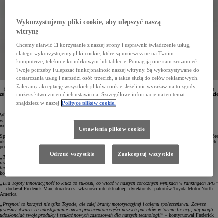
Wykorzystujemy pliki cookie, aby ulepszyć naszą
witrynę
Chcemy ułatwić Ci korzystanie z naszej strony i usprawnić świadczenie usług,
dlatego wykorzystujemy pliki cookie, które są umieszczane na Twoim
komputerze, telefonie komórkowym lub tablecie. Pomagają one nam zrozumieć
Twoje potrzeby i ulepszać funkcjonalność naszej witryny. Są wykorzystywane do
dostarczania usług i narzędzi osób trzecich, a także służą do celów reklamowych.
W tegorocznym rankingu Intellectual Property Owners Association Toyota zajęła czwarte miejsce
Zalecamy akceptację wszystkich plików cookie. Jeżeli nie wyrażasz na to zgody,
i pierwsze w branży motoryzacyjnej. Toyota od 9 lat zgłasza najwięcej patentów na nowe technologie
ze wszystkich producentów samochodów w USA. W 2022 roku zarejestrowała w amerykańskim urzędzie
możesz łatwo zmienić ich ustawienia. Szczegółowe informacje na ten temat
patentowym 3056 wniosków. Ponad połowa przyznanych patentów dotyczyło technologii, które
znajdziesz w naszej
Polityce plików cookie.
ukształtują przyszłość motoryzacji.
W 2022 roku Toyota zarejestrowała w amerykańskim urzędzie patentowym 3056 wniosków, o 303 więcej niż
w roku ubiegłym. To sprawiło, że japoński koncern awansował w ogólnym rankingu firm wszystkich branż
na czwarte miejsce, najwyższe w dotychczasowej historii.
Ustawienia plików cookie
Spośród wszystkich zgłoszonych w 2022 roku patentów prawie połowa dotyczyła technologii przyszłości, które
ukształtują motoryzację w nadchodzących dekadach. 26% z nich to rozwiązania z dziedziny zelektryfikowanych
pojazdów, baterii i materiałów, a 14% koncentruje się na automatyzacji i bezpieczeństwie.
Odrzuć wszystkie
Zaakceptuj wszystkie
„Toyota systematycznie zwiększa inwestycje w innowacje, aby przyspieszyć elektryfikację transportu. Nasi
inżynierowie i naukowcy wciąż szukają nowych pomysłów, by Toyota mogła teraz i w przyszłości zapewnić
ludziom jak najlepszą mobilność”
– podkreślała Sandra Phillips-Rogers, wiceprezes ds. zasobów
korporacyjnych i dyrektor ds. prawnych Toyota Motor North America.
„Dla Toyoty innowacyjność to klucz do sukcesu, co widać w naszych corocznych wynikach w rankingach IPO”
— dodawał Frederick Mau, doradca ds. własności intelektualnej i dyrektor ds. patentów Toyota Motor North
America.
„Przynosi to korzyści nie tylko Toyocie, ale całej branży motoryzacyjnej i całemu społeczeństwu. Zawsze
jesteśmy otwarci na udostępnianie innym producentom części naszych patentów w formie licencji, aby mogli
udoskonalać swoje produkty i szukać nowych zastosowań dla naszych technologii”
– kontynuował Frederick