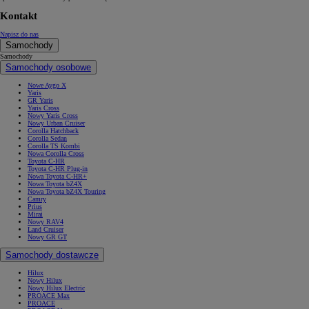
Kontakt
Napisz do nas
Samochody
Samochody
Samochody osobowe
Nowe Aygo X
Yaris
GR Yaris
Yaris Cross
Nowy Yaris Cross
Nowy Urban Cruiser
Corolla Hatchback
Corolla Sedan
Corolla TS Kombi
Nowa Corolla Cross
Toyota C-HR
Toyota C-HR Plug-in
Nowa Toyota C-HR+
Nowa Toyota bZ4X
Nowa Toyota bZ4X Touring
Camry
Prius
Mirai
Nowy RAV4
Land Cruiser
Nowy GR GT
Samochody dostawcze
Hilux
Nowy Hilux
Nowy Hilux Electric
PROACE Max
PROACE