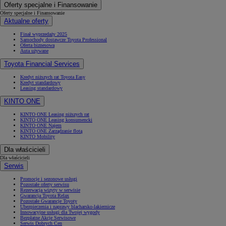
Oferty specjalne i Finansowanie
Oferty specjalne i Finansowanie
Aktualne oferty
Finał wyprzedaży 2025
Samochody dostawcze Toyota Professional
Oferta biznesowa
Auta używane
Toyota Financial Services
Kredyt niższych rat Toyota Easy
Kredyt standardowy
Leasing standardowy
KINTO ONE
KINTO ONE Leasing niższych rat
KINTO ONE Leasing konsumencki
KINTO ONE Najem
KINTO ONE Zarządzanie flotą
KINTO Mobility
Dla właścicieli
Dla właścicieli
Serwis
Promocje i sezonowe usługi
Pozostałe oferty serwisu
Rezerwacja wizyty w serwisie
Gwarancja Toyota Relax
Pozostałe Gwarancje Toyoty
Ubezpieczenia i naprawy blacharsko-lakiernicze
Innowacyjne usługi dla Twojej wygody
Bezpłatne Akcje Serwisowe
Serwis Dobrych Cen