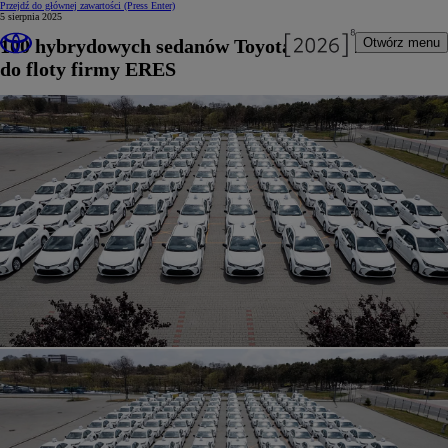
Przejdź do głównej zawartości
(Press Enter)
5 sierpnia 2025
100 hybrydowych sedanów Toyota Corolla trafiło
Otwórz menu
do floty firmy ERES