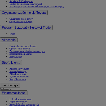
Serwis w ASO się opłaca
Dostęp do informacji serwisowych
Wykaz wydanych zaświadczeń o odbytym szkoleniu (pdf)
Oryginalne części i oleje Toyota
Oryginalne części Toyoty
Oryginalne oleje Toyoty
Program Sprzedaży Hurtowej Trade
Trade
Akcesoria
Oryginalne akcesoria Toyoty
Opony i koła zimowe
Zabudowy samochodów dostawczych
Zabezpieczenia i alarmy
Sklep Toyoty
Strefa klienta
Aplikacja MyToyota
Instrukcje obsługi
Aktualizacja map
System Bluetooth®
Karty Ratownicze
Technologie
Technologie
Elektromobilność
Lider elektromobilności
Napęd hybrydowy
Napęd hybrydowy typu plug-in