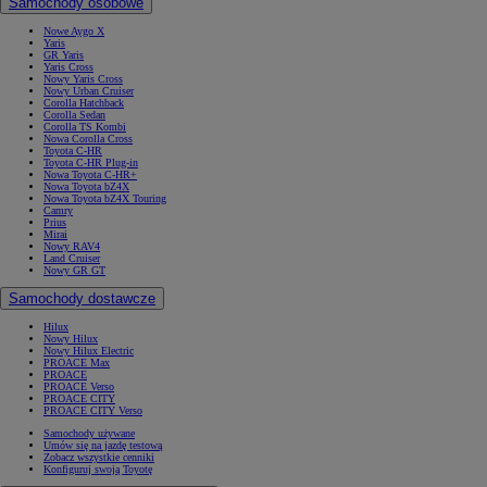
Samochody osobowe
Nowe Aygo X
Yaris
GR Yaris
Yaris Cross
Nowy Yaris Cross
Nowy Urban Cruiser
Corolla Hatchback
Corolla Sedan
Corolla TS Kombi
Nowa Corolla Cross
Toyota C-HR
Toyota C-HR Plug-in
Nowa Toyota C-HR+
Nowa Toyota bZ4X
Nowa Toyota bZ4X Touring
Camry
Prius
Mirai
Nowy RAV4
Land Cruiser
Nowy GR GT
Samochody dostawcze
Hilux
Nowy Hilux
Nowy Hilux Electric
PROACE Max
PROACE
PROACE Verso
PROACE CITY
PROACE CITY Verso
Samochody używane
Umów się na jazdę testową
Zobacz wszystkie cenniki
Konfiguruj swoją Toyotę