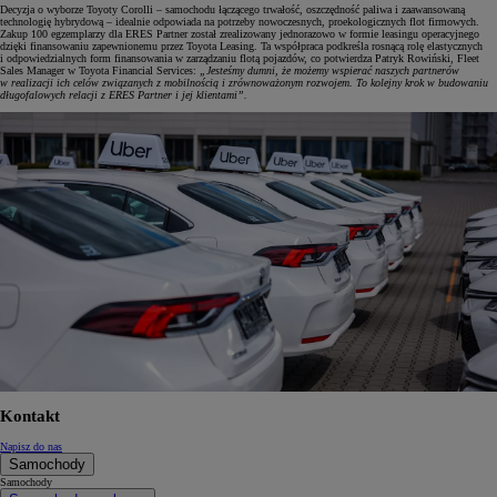
Decyzja o wyborze Toyoty Corolli – samochodu łączącego trwałość, oszczędność paliwa i zaawansowaną
technologię hybrydową – idealnie odpowiada na potrzeby nowoczesnych, proekologicznych flot firmowych.
Zakup 100 egzemplarzy dla ERES Partner został zrealizowany jednorazowo w formie leasingu operacyjnego
dzięki finansowaniu zapewnionemu przez Toyota Leasing. Ta współpraca podkreśla rosnącą rolę elastycznych
i odpowiedzialnych form finansowania w zarządzaniu flotą pojazdów, co potwierdza Patryk Rowiński, Fleet
Sales Manager w Toyota Financial Services:
„Jesteśmy dumni, że możemy wspierać naszych partnerów
w realizacji ich celów związanych z mobilnością i zrównoważonym rozwojem. To kolejny krok w budowaniu
długofalowych relacji z ERES Partner i jej klientami”.
Kontakt
Napisz do nas
Samochody
Samochody