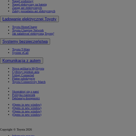
Napęd wodorowy
Napęd elektryczny na baterię
Zasięg aut elektrycznych
Zalety posiadania aut elektrycznych
Ładowanie elektrycznej Toyoty
Toyota HomeCharge
Toyota Charging Network
Jak naładować elektryczną Toyotę?
Systemy bezpieczeństwa
Toyota T-Mate
System eCall
Komunikacja z autem
Nowa aplikacja MyToyota
Cyfrowy opiekun auta
Usługi Connected
Płatne subskrypcje
Toyota Connectivity Match
Skontaktuj się z nami
Polityka ciasteczek
Deklaracja dostępności
(Opens in new window)
(Opens in new window)
(Opens in new window)
(Opens in new window)
Copyright © Toyota 2026
Informacje prawne