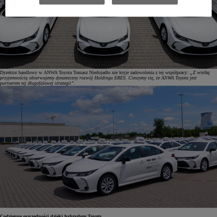
Dyrektor handlowy w ANWA Toyota Tomasz Niedojadło nie kryje zadowolenia z tej współpracy:
„Z wielką
przyjemnością obserwujemy dynamiczny rozwój Holdingu ERES. Cieszymy się, że ANWA Toyota jest
partnerem tej długofalowej strategii”.
Codzienne oszczędności dzięki hybrydom Toyoty