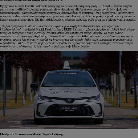
Hybrydowe modele Corolli doskonale odnajdują się w realiach miejskiej jazdy – ich niskie średnie zużycie
paliwa oraz możliwość częstego poruszania się wyłącznie na silniku elektrycznym czynią je wyjątkowo
ekonomicznymi. Zastosowany napęd hybrydowy oznacza również mniejszą liczbę awaryjnych i kosztownych
w naprawie elementów oraz wolniejsze zużycie części eksploatacyjnych, co w praktyce przekłada się na niższe
koszty utrzymania pojazdu. Dla firm działających w sektorze przewozu osób to zaleta o kluczowym znaczeniu.
„Napęd hybrydowy to dla nas idealne rozwiązanie pod względem ekonomicznym, ekologicznym
i funkcjonalnym”
– twierdzi Maciej Kozioł z firmy ERES Partner. –
„Zapewnia płynną, cichą i komfortową
jazdę, co szczególnie cenią kierowcy, również dzięki bezstopniowej skrzyni biegów. To także realne
oszczędności w codziennej eksploatacji. Nasza flota, z wyjątkiem kilku pojazdów marki Lexus w segmencie
premium, oparta jest niemal w całości na hybrydowych Corollach. Tylko takie samochody planujemy mieć
w strukturze ERES – to nasza odpowiedź na współczesne wyzwania związane z ekologią, zrównoważonym
rozwojem oraz efektywnością kosztową”
– podsumowuje Maciej Kozioł.
Elastyczne finansowanie dzięki Toyota Leasing