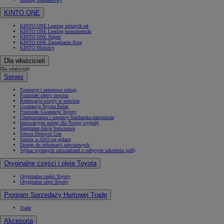
KINTO ONE
KINTO ONE Leasing niższych rat
KINTO ONE Leasing konsumencki
KINTO ONE Najem
KINTO ONE Zarządzanie flotą
KINTO Mobility
Dla właścicieli
Dla właścicieli
Serwis
Promocje i sezonowe usługi
Pozostałe oferty serwisu
Rezerwacja wizyty w serwisie
Gwarancja Toyota Relax
Pozostałe Gwarancje Toyoty
Ubezpieczenia i naprawy blacharsko-lakiernicze
Innowacyjne usługi dla Twojej wygody
Bezpłatne Akcje Serwisowe
Serwis Dobrych Cen
Serwis w ASO się opłaca
Dostęp do informacji serwisowych
Wykaz wydanych zaświadczeń o odbytym szkoleniu (pdf)
Oryginalne części i oleje Toyota
Oryginalne części Toyoty
Oryginalne oleje Toyoty
Program Sprzedaży Hurtowej Trade
Trade
Akcesoria