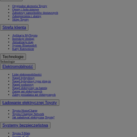
Oryginalne akcesoria Toyoty
Opony i koła zimowe
Zabudowy samochodów dostawczych
Zabezpieczenia i alarmy
Sklep Toyoty
Strefa klienta
Aplikacja MyToyota
Instrukcje obsługi
Aktualizacja map
System Bluetooth®
Karty Ratownicze
Technologie
Technologie
Elektromobilność
Lider elektromobilności
Napęd hybrydowy
Napęd hybrydowy typu plug-in
Napęd wodorowy
Napęd elektryczny na baterię
Zasięg aut elektrycznych
Zalety posiadania aut elektrycznych
Ładowanie elektrycznej Toyoty
Toyota HomeCharge
Toyota Charging Network
Jak naładować elektryczną Toyotę?
Systemy bezpieczeństwa
Toyota T-Mate
System eCall