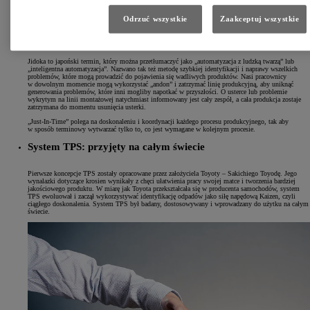
Odrzuć wszystkie
Zaakceptuj wszystkie
Dwie kluczowe koncepcje
Jidoka to japoński termin, który można przetłumaczyć jako „automatyzacja z ludzką twarzą” lub
„inteligentna automatyzacja”. Nazwano tak też metodę szybkiej identyfikacji i naprawy wszelkich
problemów, które mogą prowadzić do pojawienia się wadliwych produktów. Nasi pracownicy
w dowolnym momencie mogą wykorzystać „andon” i zatrzymać linię produkcyjną, aby uniknąć
generowania problemów, które inni mogliby napotkać w przyszłości. O usterce lub problemie
wykrytym na linii montażowej natychmiast informowany jest cały zespół, a cała produkcja zostaje
zatrzymana do momentu usunięcia usterki.
„Just-In-Time” polega na doskonaleniu i koordynacji każdego procesu produkcyjnego, tak aby
w sposób terminowy wytwarzać tylko to, co jest wymagane w kolejnym procesie.
System TPS: przyjęty na całym świecie
Pierwsze koncepcje TPS zostały opracowane przez założyciela Toyoty – Sakichiego Toyodę. Jego
wynalazki dotyczące krosien wynikały z chęci ułatwienia pracy swojej matce i tworzenia bardziej
jakościowego produktu. W miarę jak Toyota przekształcała się w producenta samochodów, system
TPS ewoluował i zaczął wykorzystywać identyfikację odpadów jako siłę napędową Kaizen, czyli
ciągłego doskonalenia. System TPS był badany, dostosowywany i wprowadzany do użytku na całym
świecie.