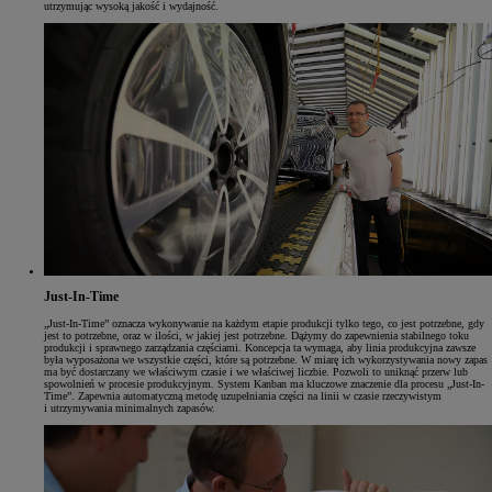
utrzymując wysoką jakość i wydajność.
Just-In-Time
„Just-In-Time” oznacza wykonywanie na każdym etapie produkcji tylko tego, co jest potrzebne, gdy
jest to potrzebne, oraz w ilości, w jakiej jest potrzebne. Dążymy do zapewnienia stabilnego toku
produkcji i sprawnego zarządzania częściami. Koncepcja ta wymaga, aby linia produkcyjna zawsze
była wyposażona we wszystkie części, które są potrzebne. W miarę ich wykorzystywania nowy zapas
ma być dostarczany we właściwym czasie i we właściwej liczbie. Pozwoli to uniknąć przerw lub
spowolnień w procesie produkcyjnym. System Kanban ma kluczowe znaczenie dla procesu „Just-In-
Time”. Zapewnia automatyczną metodę uzupełniania części na linii w czasie rzeczywistym
i utrzymywania minimalnych zapasów.