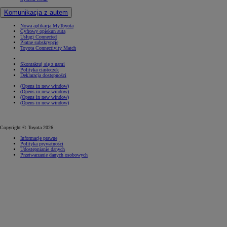
Komunikacja z autem
Nowa aplikacja MyToyota
Cyfrowy opiekun auta
Usługi Connected
Płatne subskrypcje
Toyota Connectivity Match
Skontaktuj się z nami
Polityka ciasteczek
Deklaracja dostępności
(Opens in new window)
(Opens in new window)
(Opens in new window)
(Opens in new window)
Copyright © Toyota 2026
Informacje prawne
Polityka prywatności
Udostępnianie danych
Przetwarzanie danych osobowych