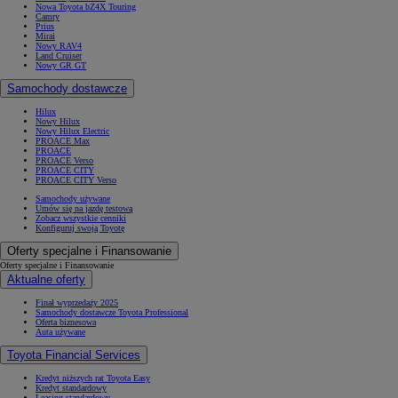
Nowa Toyota bZ4X Touring
Camry
Prius
Mirai
Nowy RAV4
Land Cruiser
Nowy GR GT
Samochody dostawcze
Hilux
Nowy Hilux
Nowy Hilux Electric
PROACE Max
PROACE
PROACE Verso
PROACE CITY
PROACE CITY Verso
Samochody używane
Umów się na jazdę testową
Zobacz wszystkie cenniki
Konfiguruj swoją Toyotę
Oferty specjalne i Finansowanie
Oferty specjalne i Finansowanie
Aktualne oferty
Finał wyprzedaży 2025
Samochody dostawcze Toyota Professional
Oferta biznesowa
Auta używane
Toyota Financial Services
Kredyt niższych rat Toyota Easy
Kredyt standardowy
Leasing standardowy