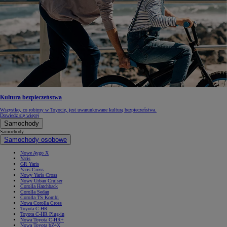
Kultura bezpieczeństwa
Wszystko, co robimy w Toyocie, jest uwarunkowane kulturą bezpieczeństwa.
Dowiedz się więcej
Samochody
Samochody
Samochody osobowe
Nowe Aygo X
Yaris
GR Yaris
Yaris Cross
Nowy Yaris Cross
Nowy Urban Cruiser
Corolla Hatchback
Corolla Sedan
Corolla TS Kombi
Nowa Corolla Cross
Toyota C-HR
Toyota C-HR Plug-in
Nowa Toyota C-HR+
Nowa Toyota bZ4X