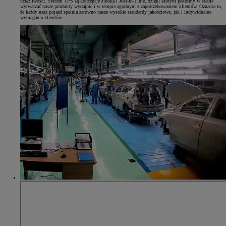
uciążliwości. Sercem TPS są koncepcje Jidoka i Just-In-Time, dzięki którym jesteśmy w stanie
wytwarzać nasze produkty wydajnie i w tempie zgodnym z zapotrzebowaniem klientów. Oznacza to,
że każdy nasz pojazd spełnia zarówno nasze wysokie standardy jakościowe, jak i indywidualne
wymagania klientów.