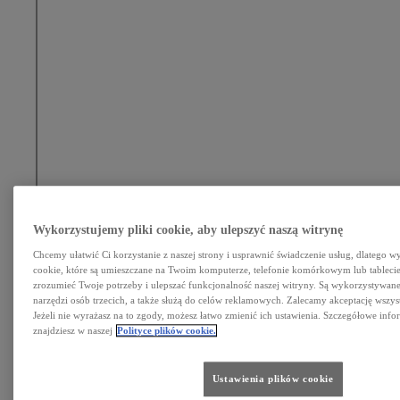
Click to play video
Wykorzystujemy pliki cookie, aby ulepszyć naszą witrynę
Chcemy ułatwić Ci korzystanie z naszej strony i usprawnić świadczenie usług, dlatego w
cookie, które są umieszczane na Twoim komputerze, telefonie komórkowym lub tableci
zrozumieć Twoje potrzeby i ulepszać funkcjonalność naszej witryny. Są wykorzystywane 
narzędzi osób trzecich, a także służą do celów reklamowych. Zalecamy akceptację wszys
Jeżeli nie wyrażasz na to zgody, możesz łatwo zmienić ich ustawienia. Szczegółowe info
znajdziesz w naszej
Polityce plików cookie.
Ustawienia plików cookie