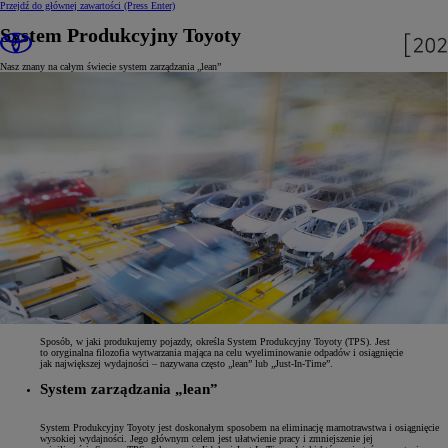
Przejdź do głównej zawartości
(Press Enter)
System Produkcyjny Toyoty
Nasz znany na całym świecie system zarządzania „lean”
Sposób, w jaki produkujemy pojazdy, określa System Produkcyjny Toyoty (TPS). Jest
to oryginalna filozofia wytwarzania mająca na celu wyeliminowanie odpadów i osiągnięcie
jak największej wydajności – nazywana często „lean” lub „Just-In-Time”.
System zarządzania „lean”
System Produkcyjny Toyoty jest doskonałym sposobem na eliminację marnotrawstwa i osiągnięcie
wysokiej wydajności. Jego głównym celem jest ułatwienie pracy i zmniejszenie jej