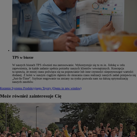
TPS w biurze
W naszych biurach TPS również ma zastosowanie. Wykorzystuje się tu m.in. Jidokę w celu
zapewnienia, że każde zadanie spełnia potrzeby naszych klientów wewnętrznych. Koncepcja
ta sprawia, że mniej czasu poświęca się na poprawianie lub inne czynności nieprzynoszące wartości
dodanej. Z kolei w naszym ciągłym dążeniu do skracania czasu realizacji naszych zadań przejawia się
„Just-In-Time”. Szybsze reagowanie na zmiany na rynku pozwala nam na dalszą optymalizację
naszych zasobów.
Korzenie Systemu Produkcyjnego Toyoty
(Opens in new window)
Może również zainteresuje Cię