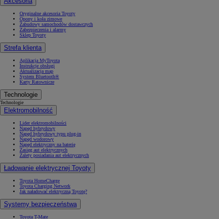
Akcesoria
Oryginalne akcesoria Toyoty
Opony i koła zimowe
Zabudowy samochodów dostawczych
Zabezpieczenia i alarmy
Sklep Toyoty
Strefa klienta
Aplikacja MyToyota
Instrukcje obsługi
Aktualizacja map
System Bluetooth®
Karty Ratownicze
Technologie
Technologie
Elektromobilność
Lider elektromobilności
Napęd hybrydowy
Napęd hybrydowy typu plug-in
Napęd wodorowy
Napęd elektryczny na baterię
Zasięg aut elektrycznych
Zalety posiadania aut elektrycznych
Ładowanie elektrycznej Toyoty
Toyota HomeCharge
Toyota Charging Network
Jak naładować elektryczną Toyotę?
Systemy bezpieczeństwa
Toyota T-Mate