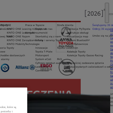
 Toyoty
NTO ONE
Praca w Toyocie
Strefa klienta
Świętujemy 35 la
awnościami
ci
KINTO ONE Leasing niższych rat
Dołącz do nas
Aplikacja MyToyota
Odkryj 35 wyjątk
Ak
e
KINTO ONE Leasing konsumencki
Kontakt
Instrukcje obsługi
pr
Umów się na jaz
owej Trade
KINTO ONE Najem
Skontaktuj się z nami
Aktualizacja map
Ce
KINTO ONE Zarządzanie flotą
Salony i serwisy Toyoty
System Bluetooth®
ws
KINTO Mobility
Technologie
Karty Ratownicze
mo
soria Toyoty
Innowacje
Toyota Collection
S
mowe
Toyota T-Mate
Kolekcje Toyoty
do
chodów dostawczych
Motorsport
Kolekcje Toyoty Gazoo Racing
To
i alarmy
System eCall
FAQ
Pr
Cyfrowy opiekun auta
Najczęściej zadawane pytania
Of
Ładowanie
Wykaz wydanych zaświadczeń o odbyt
KI
Connected
fi
S
u
in
w
U
si
ja
te
okie, które są
potrzeby i