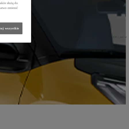
także służą do
łatwo zmienić
uj wszystkie
swojego auta. Ubezpieczenie od odpowiedzialności cywilnej posiadaczy pojazdów mechanicznych [OC] jest w
 decyduje o ich wykupie.