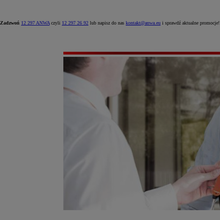
Zadzwoń
12 297 ANWA
czyli
12 297 26 92
lub napisz do nas
kontakt@anwa.eu
i sprawdź aktualne promocje!