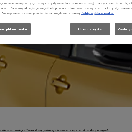
cjonalność naszej witryny. Są wykorzystywane do dostarczania usług i narzędzi osób trzecich, a 
wych. Zalecamy akceptację wszystkich plików cookie. Jeżeli nie wyrażasz na to zgody, możesz 
a. Szczegółowe informacje na ten temat znajdziesz w naszej
Polityce plików cookie.
nia plików cookie
Odrzuć wszystkie
Zaakcept
t priorytetem. Wybierając auto z systemem
Toyota Safety Sense*
otrzymasz do
10% zniżki
na ubezpieczenie 
łych ubezpieczeń komunikacyjnych - Autocasco, Assistance, czy NNW są to polisy dobrowolne i kierowca sam
adku braku reakcji z Twojej strony, podejmuje działania mające na celu uniknięcie wypadku