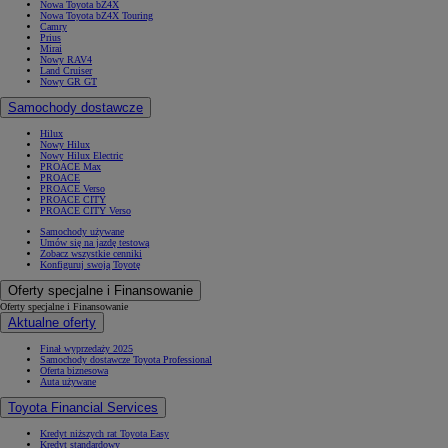
Nowa Toyota bZ4X
Nowa Toyota bZ4X Touring
Camry
Prius
Mirai
Nowy RAV4
Land Cruiser
Nowy GR GT
Samochody dostawcze
Hilux
Nowy Hilux
Nowy Hilux Electric
PROACE Max
PROACE
PROACE Verso
PROACE CITY
PROACE CITY Verso
Samochody używane
Umów się na jazdę testową
Zobacz wszystkie cenniki
Konfiguruj swoją Toyotę
Oferty specjalne i Finansowanie
Oferty specjalne i Finansowanie
Aktualne oferty
Finał wyprzedaży 2025
Samochody dostawcze Toyota Professional
Oferta biznesowa
Auta używane
Toyota Financial Services
Kredyt niższych rat Toyota Easy
Kredyt standardowy