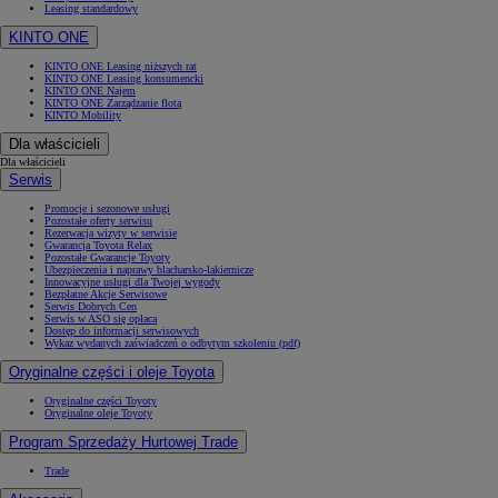
Leasing standardowy
KINTO ONE
KINTO ONE Leasing niższych rat
KINTO ONE Leasing konsumencki
KINTO ONE Najem
KINTO ONE Zarządzanie flotą
KINTO Mobility
Dla właścicieli
Dla właścicieli
Serwis
Promocje i sezonowe usługi
Pozostałe oferty serwisu
Rezerwacja wizyty w serwisie
Gwarancja Toyota Relax
Pozostałe Gwarancje Toyoty
Ubezpieczenia i naprawy blacharsko-lakiernicze
Innowacyjne usługi dla Twojej wygody
Bezpłatne Akcje Serwisowe
Serwis Dobrych Cen
Serwis w ASO się opłaca
Dostęp do informacji serwisowych
Wykaz wydanych zaświadczeń o odbytym szkoleniu (pdf)
Oryginalne części i oleje Toyota
Oryginalne części Toyoty
Oryginalne oleje Toyoty
Program Sprzedaży Hurtowej Trade
Trade