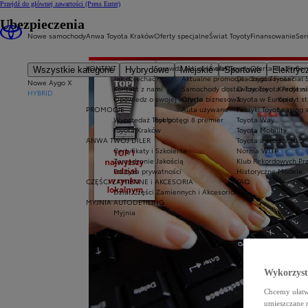
Przejdź do głównej zawartości
(Press Enter)
Ubezpieczenia
Nowe samochody
Anwa Toyota Kraków
Oferty specjalne
Świat Toyoty
Finansowanie
Ser
KONTAKT
Sprawdź aktualne oferty
Świat Toyoty
Oferta dla firm
Ser
Wszystkie kategorie
Hybrydowe
Miejskie
Sportowe
Elektryc
Jak dojechać?
Aktualne promocje
Dlaczego Toyota?
Toyota Financial 
Nowe Aygo X
Kontakt z nami
Samochody dostawcze Toyota Professi
O Toyocie
Kredyt ni
HYBRID
Opowiedz o swojej wizycie
Oferta biznesowa
Toyota w Europie
Kredyt s
PROMOCJE
Auta używane
Fabryki Toyoty
Leasing 
Wyprzedaż Toyoty
Rok potęgi 8 premier
Toyota Way
Toyota Kraków
Toyota Mobility
ANWA TWÓJ DILER
Toyota a środowisko
Certyfikaty i Szkolenia
Norma WLTP
Zarządzanie Jakością
Klub Rekordowych Pr
Polityka prywatności
Historyczne Modele
CZĘŚCI ZAMIENNE i AKCESORIA
FAQ
Dział Części Zamiennych i Akcesoriów
MYJNIA AUTODETILING
Myjnia
Wykorzystu
Chcemy ułatwi
umieszczane 