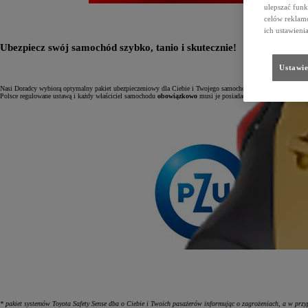
ulepszać funk
celów reklamo
ich ustawieni
Ubezpiecz swój samochód szybko, tanio i skutecznie!
Ustawie
Nasi Doradcy wybiorą optymalny pakiet ubezpieczeniowy dla Ciebie i Twojego samochodu. Bezpieczeństwo jes
Polsce regulowane ustawą i każdy właściciel samochodu
obowiązkowo
musi je posiadać. W przypadku pozosta
* pakiet systemów Toyota Safety Sense dba o Ciebie i Twoich pasażerów informując o zagrożeniach, a w przyp