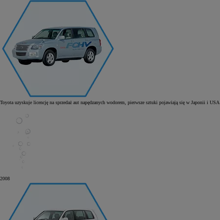
Toyota uzyskuje licencję na sprzedaż aut napędzanych wodorem, pierwsze sztuki pojawiają się w Japonii i USA
2008