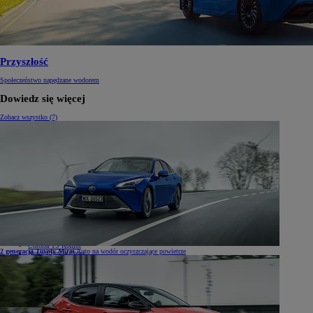
Przyszłość
Społeczeństwo napędzane wodorem
Dowiedz się więcej
Zobacz wszystko (7)
Samochody
Samochody
Samochody osobowe
Nowe Aygo X
Yaris
GR Yaris
Yaris Cross
Nowy Yaris Cross
Nowy Urban Cruiser
Corolla Hatchback
Corolla Sedan
Corolla TS Kombi
2 generacja Toyoty Mirai
Auto na wodór oczyszczające powietrze
Nowa Corolla Cross
Toyota C-HR
Toyota C-HR Plug-in
Nowa Toyota C-HR+
Nowa Toyota bZ4X
Nowa Toyota bZ4X Touring
Camry
Prius