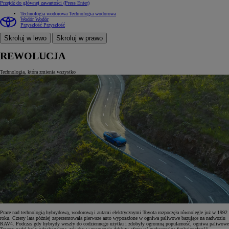
Przejdź do głównej zawartości
(Press Enter)
Technologia wodorowa
Technologia wodorowa
Wodór
Wodór
Przyszłość
Przyszłość
Skroluj w lewo
Skroluj w prawo
REWOLUCJA
Technologia, która zmienia wszystko
Prace nad technologią hybrydową, wodorową i autami elektrycznymi Toyota rozpoczęła równolegle już w 1992
roku. Cztery lata później zaprezentowała pierwsze auto wyposażone w ogniwa paliwowe bazujące na nadwoziu
RAV4. Podczas gdy hybrydy weszły do codziennego użytku i zdobyły ogromną popularność, ogniwa paliwowe