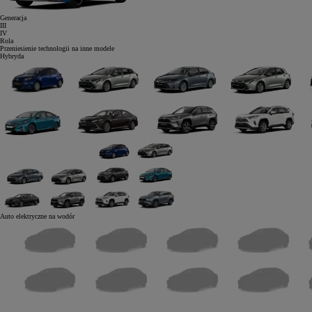
Generacja
III
IV
Rola
Przeniesienie technologii na inne modele
Hybryda
Auto elektryczne
na wodór