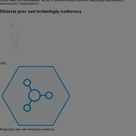
Toyoty nadal były udoskonalane, tak aby w momencie debiutu oferować maksymalną funkcjonalność,
bezawaryjność i bezpieczeństwo.
Historia prac nad technologią wodorową
1992
Rozpoczęcie prac nad technologią wodorową