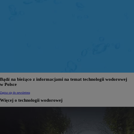
Bądź na bieżąco z informacjami na temat technologii wodorowej
w Polsce
Zapisz się do newslettera
Więcej o technologii wodorowej