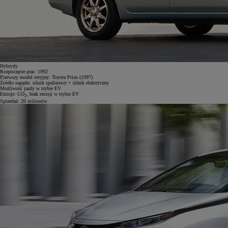
Hybrydy
Rozpoczęcie prac:
1992
Pierwszy model seryjny:
Toyota Prius (1997)
Źródło napędu:
silnik spalinowy + silnik elektryczny
Możliwość jazdy w trybie EV
Emisje:
CO
, brak emisji w trybie EV
2
Sprzedaż:
20 milionów