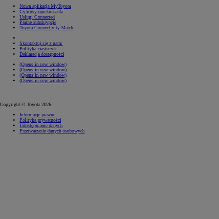
Nowa aplikacja MyToyota
Cyfrowy opiekun auta
Usługi Connected
Płatne subskrypcje
Toyota Connectivity Match
Skontaktuj się z nami
Polityka ciasteczek
Deklaracja dostępności
(Opens in new window)
(Opens in new window)
(Opens in new window)
(Opens in new window)
Copyright © Toyota 2026
Informacje prawne
Polityka prywatności
Udostępnianie danych
Przetwarzanie danych osobowych