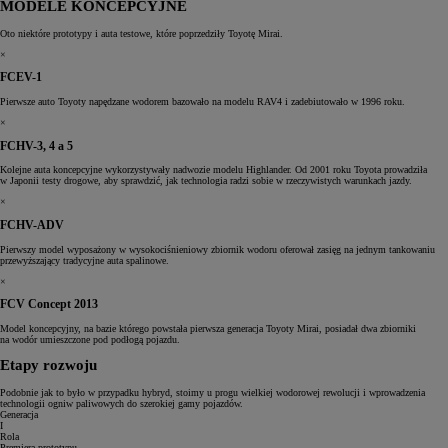
MODELE KONCEPCYJNE
Oto niektóre prototypy i auta testowe, które poprzedziły Toyotę Mirai.
×
FCEV-1
Pierwsze auto Toyoty napędzane wodorem bazowało na modelu RAV4 i zadebiutowało w 1996 roku.
×
FCHV-3, 4 a 5
Kolejne auta koncepcyjne wykorzystywały nadwozie modelu Highlander. Od 2001 roku Toyota prowadziła
w Japonii testy drogowe, aby sprawdzić, jak technologia radzi sobie w rzeczywistych warunkach jazdy.
×
FCHV-ADV
Pierwszy model wyposażony w wysokociśnieniowy zbiornik wodoru oferował zasięg na jednym tankowaniu
przewyższający tradycyjne auta spalinowe.
×
FCV Concept 2013
Model koncepcyjny, na bazie którego powstała pierwsza generacja Toyoty Mirai, posiadał dwa zbiorniki
na wodór umieszczone pod podłogą pojazdu.
Etapy rozwoju
Podobnie jak to było w przypadku hybryd, stoimy u progu wielkiej wodorowej rewolucji i wprowadzenia
technologii ogniw paliwowych do szerokiej gamy pojazdów.
Generacja
I
Rola
Premiera prototypu,