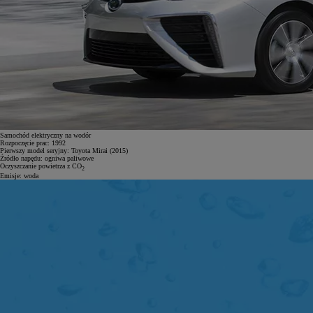
Samochód elektryczny na wodór
Rozpoczęcie prac:
1992
Pierwszy model seryjny:
Toyota Mirai (2015)
Źródło napędu:
ogniwa paliwowe
Oczyszczanie powietrza z CO
2
Emisje:
woda