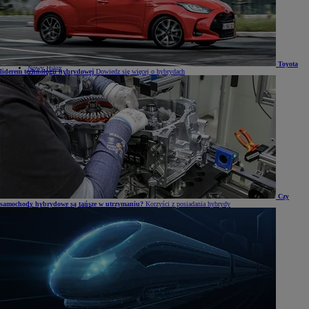
Mirai
Nowy RAV4
Land Cruiser
Nowy GR GT
Samochody dostawcze
Hilux
Toyota
Nowy Hilux
liderem technologii hybrydowej
Dowiedz się więcej o hybrydach
Nowy Hilux Electric
PROACE Max
PROACE
PROACE Verso
PROACE CITY
PROACE CITY Verso
Samochody używane
Umów się na jazdę testową
Zobacz wszystkie cenniki
Konfiguruj swoją Toyotę
Oferty specjalne i Finansowanie
Oferty specjalne i Finansowanie
Aktualne oferty
Czy
samochody hybrydowe są tańsze w utrzymaniu?
Korzyści z posiadania hybrydy
Finał wyprzedaży 2025
Samochody dostawcze Toyota Professional
Oferta biznesowa
Auta używane
Toyota Financial Services
Kredyt niższych rat Toyota Easy
Kredyt standardowy
Leasing standardowy
KINTO ONE