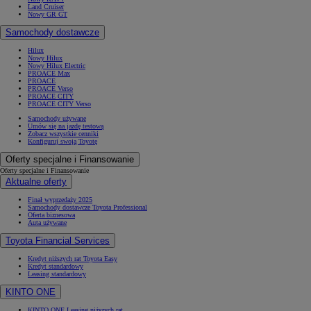
Land Cruiser
Nowy GR GT
Samochody dostawcze
Hilux
Nowy Hilux
Nowy Hilux Electric
PROACE Max
PROACE
PROACE Verso
PROACE CITY
PROACE CITY Verso
Samochody używane
Umów się na jazdę testową
Zobacz wszystkie cenniki
Konfiguruj swoją Toyotę
Oferty specjalne i Finansowanie
Oferty specjalne i Finansowanie
Aktualne oferty
Finał wyprzedaży 2025
Samochody dostawcze Toyota Professional
Oferta biznesowa
Auta używane
Toyota Financial Services
Kredyt niższych rat Toyota Easy
Kredyt standardowy
Leasing standardowy
KINTO ONE
KINTO ONE Leasing niższych rat