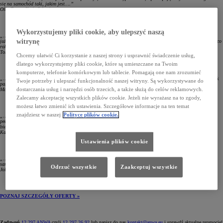
się na samochód taki, jakim jest….”
Ola, Toyota Yaris Selection
Wykorzystujemy pliki cookie, aby ulepszyć naszą
„…Nowy samochód jest po prostu nowy. Dla mnie najważniejsze jest to, że nie powinien się zepsuć. A jeśli
witrynę
już coś się dzieje – to mam gwarancję. Oszczędzam również na przeglądach, ponieważ nie muszę ich robić co
roku tak jak w samochodach używanych...”
Tomek, Toyota Auris Sprint
Chcemy ułatwić Ci korzystanie z naszej strony i usprawnić świadczenie usług,
dlatego wykorzystujemy pliki cookie, które są umieszczane na Twoim
komputerze, telefonie komórkowym lub tablecie. Pomagają one nam zrozumieć
„…Sprzedawcy w salonie potrafią cuda! dodatkowa gwarancja, opony zimowe w cenie lub rabat na czujnik
Twoje potrzeby i ulepszać funkcjonalność naszej witryny. Są wykorzystywane do
parkowania. Dobrze negocjując „dorzucą” jeszcze dywaniki….”
dostarczania usług i narzędzi osób trzecich, a także służą do celów reklamowych.
Marian, Toyota C-HR Hybrid
Zalecamy akceptację wszystkich plików cookie. Jeżeli nie wyrażasz na to zgody,
możesz łatwo zmienić ich ustawienia. Szczegółowe informacje na ten temat
znajdziesz w naszej
Polityce plików cookie.
„…Być pierwszym kierowcą nowego samochodu – to bezcenne uczucie! To moje stopy przystosowują się do
pedałów i pozwalają od samego początku na ekonomiczną jazdę, to moja ręka trzyma lewarek zmiany
biegów…”
Kazimierz, Toyota RAV 4
Ustawienia plików cookie
„…Kupuję zawsze samochody z wyprzedaży rocznika. Można na tym realnie zaoszczędzić. Im droższy
samochód, tym większa oszczędność…”
Odrzuć wszystkie
Zaakceptuj wszystkie
Jola, Toyota Avensis
POZNAJ SZCZEGÓŁY OFERTY »
Zadzwoń
12 297 ANWA
czyli
12 297 26 92
lub napisz do nas
kontakt@anwa.eu
i sprawdź aktualne promocje!