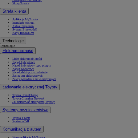
Sklep Toyoty
Strefa klienta
Aplikacja MyToyota
Instrukcje obsługi
Aktualizacja map
System Bluetooth®
Karty Ratownicze
Technologie
Technologie
Elektromobilność
Lider elektromobilności
Napęd hybrydowy
Napęd hybrydowy typu plug-in
Napęd wodorowy
Napęd elektryczny na baterię
Zasięg aut elektrycznych
Zalety posiadania aut elektrycznych
Ładowanie elektrycznej Toyoty
Toyota HomeCharge
Toyota Charging Network
Jak naładować elektryczną Toyotę?
Systemy bezpieczeństwa
Toyota T-Mate
System eCall
Komunikacja z autem
Nowa aplikacja MyToyota