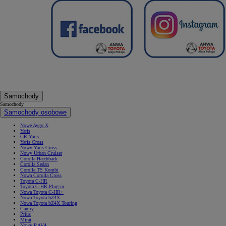
Samochody
Samochody
Samochody osobowe
Nowe Aygo X
Yaris
GR Yaris
Yaris Cross
Nowy Yaris Cross
Nowy Urban Cruiser
Corolla Hatchback
Corolla Sedan
Corolla TS Kombi
Nowa Corolla Cross
Toyota C-HR
Toyota C-HR Plug-in
Nowa Toyota C-HR+
Nowa Toyota bZ4X
Nowa Toyota bZ4X Touring
Camry
Prius
Mirai
Nowy RAV4