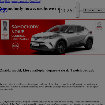
Przejdź do głównej zawartości
(Press Enter)
Samochody nowe, osobowe i dostawcze
Otwórz menu
Znajdź model, który najlepiej dopasuje się do Twoich potrzeb
W naszej ofercie znajdziesz auta miejskie, rodzinne, hybrydowe, z napędem 4x4, o zacięciu sportowym i
dostawcze. Naszym Klientom zadaliśmy proste pytanie „dlaczego kupili nowy samochód” – to najlepsze
rekomendacje.
„…Kupując w salonie, mogłam wybrać wszystko, na co tylko miałam ochotę – cudowny, czerwony kolor
nadwozia Tokyo Red, rodzaj tapicerki i przeszyć, standard wyposażenia, itp. Kupując używane auto godzisz