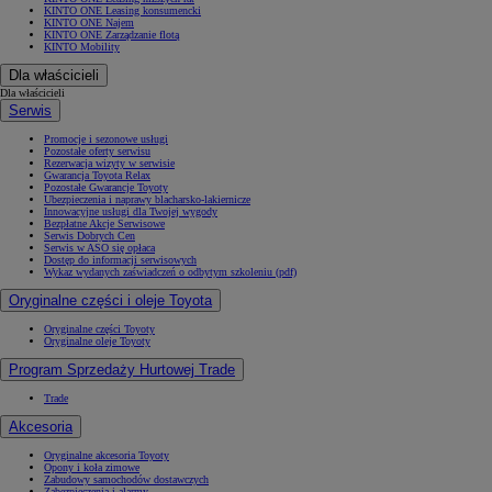
KINTO ONE Leasing konsumencki
KINTO ONE Najem
KINTO ONE Zarządzanie flotą
KINTO Mobility
Dla właścicieli
Dla właścicieli
Serwis
Promocje i sezonowe usługi
Pozostałe oferty serwisu
Rezerwacja wizyty w serwisie
Gwarancja Toyota Relax
Pozostałe Gwarancje Toyoty
Ubezpieczenia i naprawy blacharsko-lakiernicze
Innowacyjne usługi dla Twojej wygody
Bezpłatne Akcje Serwisowe
Serwis Dobrych Cen
Serwis w ASO się opłaca
Dostęp do informacji serwisowych
Wykaz wydanych zaświadczeń o odbytym szkoleniu (pdf)
Oryginalne części i oleje Toyota
Oryginalne części Toyoty
Oryginalne oleje Toyoty
Program Sprzedaży Hurtowej Trade
Trade
Akcesoria
Oryginalne akcesoria Toyoty
Opony i koła zimowe
Zabudowy samochodów dostawczych
Zabezpieczenia i alarmy