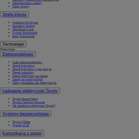
Zabezpieczenia i alarmy
Sklep Toyoty
Strefa klienta
Aplikacja MyToyota
Instrukcje obsługi
Aktualizacja map
System Bluetooth®
Karty Ratownicze
Technologie
Technologie
Elektromobilność
Lider elektromobilności
Napęd hybrydowy
Napęd hybrydowy typu plug-in
Napęd wodorowy
Napęd elektryczny na baterię
Zasięg aut elektrycznych
Zalety posiadania aut elektrycznych
Ładowanie elektrycznej Toyoty
Toyota HomeCharge
Toyota Charging Network
Jak naładować elektryczną Toyotę?
Systemy bezpieczeństwa
Toyota T-Mate
System eCall
Komunikacja z autem