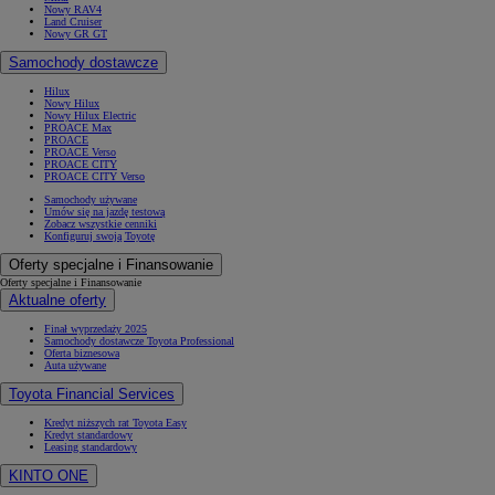
Nowy RAV4
Land Cruiser
Nowy GR GT
Samochody dostawcze
Hilux
Nowy Hilux
Nowy Hilux Electric
PROACE Max
PROACE
PROACE Verso
PROACE CITY
PROACE CITY Verso
Samochody używane
Umów się na jazdę testową
Zobacz wszystkie cenniki
Konfiguruj swoją Toyotę
Oferty specjalne i Finansowanie
Oferty specjalne i Finansowanie
Aktualne oferty
Finał wyprzedaży 2025
Samochody dostawcze Toyota Professional
Oferta biznesowa
Auta używane
Toyota Financial Services
Kredyt niższych rat Toyota Easy
Kredyt standardowy
Leasing standardowy
KINTO ONE