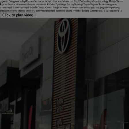
pojazdu. Dostępność usługi Express Service może być różna w zależności od Stacji Dealerskiej, oferującej usługę. Usługa Toyota
Express Service nie stanowi oferty w rozumieniu Kodeksu Cywilnego. Szczegóły usługi Toyota Express Service dostępne są
u wybranych Autoryzowanych Dilerów Toyota Central Europe w Polsce. Przedstawione grafiki pokazują poglądowo przebieg
przeglądu w opcji Express Service w autoryzowanej stacji dilerskiej: Toyota Wrocław Bielany Wrocławskie, ul Czekoladowa 10
Click to play video