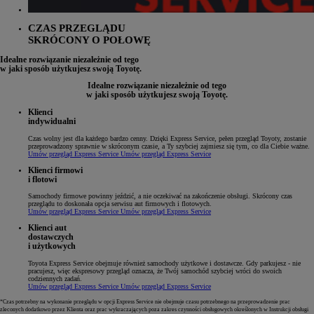
CZAS PRZEGLĄDU
SKRÓCONY O POŁOWĘ
Idealne rozwiązanie niezależnie od tego
w jaki sposób użytkujesz swoją Toyotę.
Idealne rozwiązanie niezależnie od tego
w jaki sposób użytkujesz swoją Toyotę.
Klienci
indywidualni
Czas wolny jest dla każdego bardzo cenny. Dzięki Express Service, pełen przegląd Toyoty, zostanie
przeprowadzony sprawnie w skróconym czasie, a Ty szybciej zajmiesz się tym, co dla Ciebie ważne.
Umów przegląd Express Service
Umów przegląd Express Service
Klienci firmowi
i flotowi
Samochody firmowe powinny jeździć, a nie oczekiwać na zakończenie obsługi. Skrócony czas
przeglądu to doskonała opcja serwisu aut firmowych i flotowych.
Umów przegląd Express Service
Umów przegląd Express Service
Klienci aut
dostawczych
i użytkowych
Toyota Express Service obejmuje również samochody użytkowe i dostawcze. Gdy parkujesz - nie
pracujesz, więc ekspresowy przegląd oznacza, że Twój samochód szybciej wróci do swoich
codziennych zadań.
Umów przegląd Express Service
Umów przegląd Express Service
*Czas potrzebny na wykonanie przeglądu w opcji Express Service nie obejmuje czasu potrzebnego na przeprowadzenie prac
zleconych dodatkowo przez Klienta oraz prac wykraczających poza zakres czynności obsługowych określonych w Instrukcji obsługi