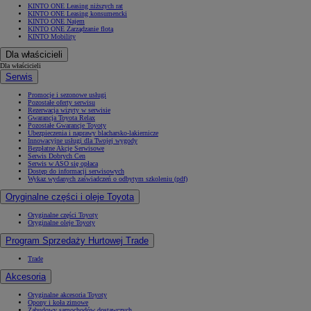
KINTO ONE Leasing niższych rat
KINTO ONE Leasing konsumencki
KINTO ONE Najem
KINTO ONE Zarządzanie flotą
KINTO Mobility
Dla właścicieli
Dla właścicieli
Serwis
Promocje i sezonowe usługi
Pozostałe oferty serwisu
Rezerwacja wizyty w serwisie
Gwarancja Toyota Relax
Pozostałe Gwarancje Toyoty
Ubezpieczenia i naprawy blacharsko-lakiernicze
Innowacyjne usługi dla Twojej wygody
Bezpłatne Akcje Serwisowe
Serwis Dobrych Cen
Serwis w ASO się opłaca
Dostęp do informacji serwisowych
Wykaz wydanych zaświadczeń o odbytym szkoleniu (pdf)
Oryginalne części i oleje Toyota
Oryginalne części Toyoty
Oryginalne oleje Toyoty
Program Sprzedaży Hurtowej Trade
Trade
Akcesoria
Oryginalne akcesoria Toyoty
Opony i koła zimowe
Zabudowy samochodów dostawczych