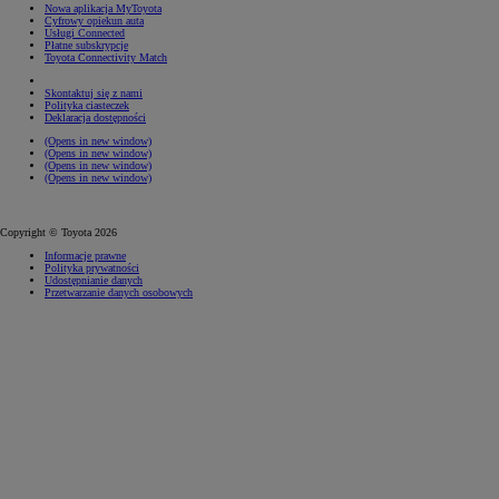
Nowa aplikacja MyToyota
Cyfrowy opiekun auta
Usługi Connected
Płatne subskrypcje
Toyota Connectivity Match
Skontaktuj się z nami
Polityka ciasteczek
Deklaracja dostępności
(Opens in new window)
(Opens in new window)
(Opens in new window)
(Opens in new window)
Copyright © Toyota 2026
Informacje prawne
Polityka prywatności
Udostępnianie danych
Przetwarzanie danych osobowych