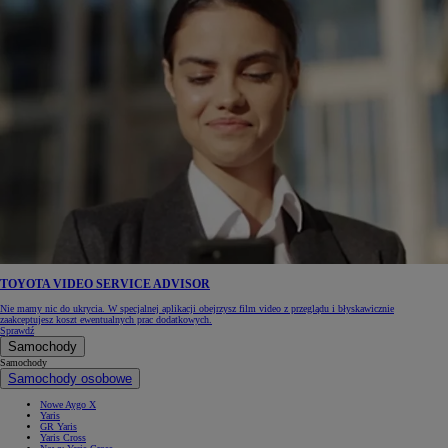
TOYOTA VIDEO SERVICE ADVISOR
Nie mamy nic do ukrycia. W specjalnej aplikacji obejrzysz film video z przeglądu i błyskawicznie
zaakceptujesz koszt ewentualnych prac dodatkowych.
Sprawdź
Samochody
Samochody
Samochody osobowe
Nowe Aygo X
Yaris
GR Yaris
Yaris Cross