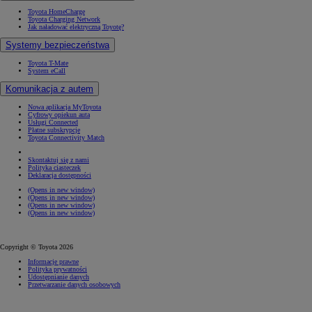
Toyota HomeCharge
Toyota Charging Network
Jak naładować elektryczną Toyotę?
Systemy bezpieczeństwa
Toyota T-Mate
System eCall
Komunikacja z autem
Nowa aplikacja MyToyota
Cyfrowy opiekun auta
Usługi Connected
Płatne subskrypcje
Toyota Connectivity Match
Skontaktuj się z nami
Polityka ciasteczek
Deklaracja dostępności
(Opens in new window)
(Opens in new window)
(Opens in new window)
(Opens in new window)
Copyright © Toyota 2026
Informacje prawne
Polityka prywatności
Udostępnianie danych
Przetwarzanie danych osobowych