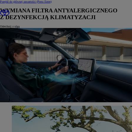
Przejdź do głównej zawartości
(Press Enter)
WYMIANA FILTRA ANTYALERGICZNEGO
Z DEZYNFEKCJĄ KLIMATYZACJI
Odetchnij z ulgą