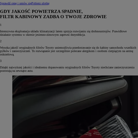
Sprawdź cenę i umów się
Pobierz ulotkę
GDY JAKOŚĆ POWIETRZA SPADNIE,
FILTR KABINOWY ZADBA O TWOJE ZDROWIE
1
Intensywna eksploatacja układu klimatyzacji latem sprzyja rozwijaniu się drobnoustrojów. Prawidłowe
działanie systemu w okresie jesienno-zimowym zapewni dezynfekcja.
2
Wysoka jakość oryginalnych ﬁltrów Toyoty uniemożliwia przedostawanie się do kabiny samochodu wszelkich
pyłków i zanieczyszczeń. To rozwiązanie jest szczególnie polecane alergikom i osobom cierpiącym na astmę
oskrzelową.
3
Dzięki najwyższej jakości i idealnemu dopasowaniu oryginalnych ﬁltrów Toyoty niechciane zanieczyszczenia
pozostają na zewnątrz auta.