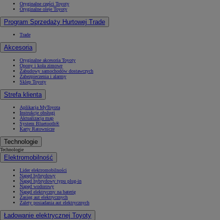
Oryginalne części Toyoty
Oryginalne oleje Toyoty
Program Sprzedaży Hurtowej Trade
Trade
Akcesoria
Oryginalne akcesoria Toyoty
Opony i koła zimowe
Zabudowy samochodów dostawczych
Zabezpieczenia i alarmy
Sklep Toyoty
Strefa klienta
Aplikacja MyToyota
Instrukcje obsługi
Aktualizacja map
System Bluetooth®
Karty Ratownicze
Technologie
Technologie
Elektromobilność
Lider elektromobilności
Napęd hybrydowy
Napęd hybrydowy typu plug-in
Napęd wodorowy
Napęd elektryczny na baterię
Zasięg aut elektrycznych
Zalety posiadania aut elektrycznych
Ładowanie elektrycznej Toyoty