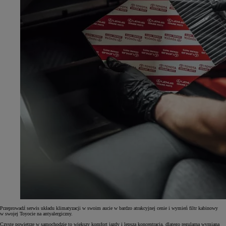
Przeprowadź serwis układu klimatyzacji w swoim aucie w bardzo atrakcyjnej cenie i wymień filtr kabinowy
w swojej Toyocie na antyalergiczny.
Czyste powietrze w samochodzie to większy komfort jazdy i lepsza koncentracja, dlatego regularna wymiana