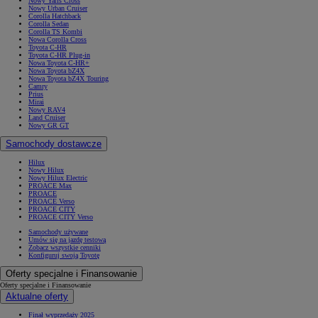
Nowy Yaris Cross
Nowy Urban Cruiser
Corolla Hatchback
Corolla Sedan
Corolla TS Kombi
Nowa Corolla Cross
Toyota C-HR
Toyota C-HR Plug-in
Nowa Toyota C-HR+
Nowa Toyota bZ4X
Nowa Toyota bZ4X Touring
Camry
Prius
Mirai
Nowy RAV4
Land Cruiser
Nowy GR GT
Samochody dostawcze
Hilux
Nowy Hilux
Nowy Hilux Electric
PROACE Max
PROACE
PROACE Verso
PROACE CITY
PROACE CITY Verso
Samochody używane
Umów się na jazdę testową
Zobacz wszystkie cenniki
Konfiguruj swoją Toyotę
Oferty specjalne i Finansowanie
Oferty specjalne i Finansowanie
Aktualne oferty
Finał wyprzedaży 2025