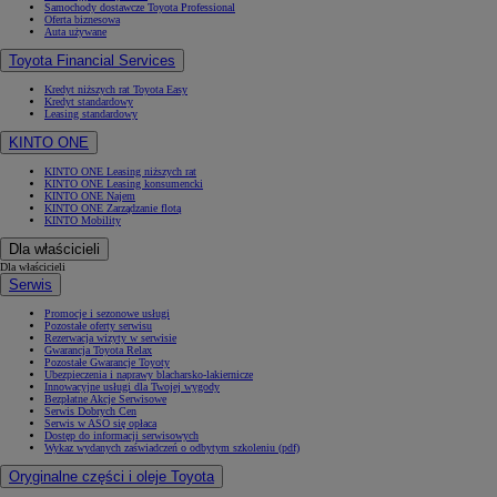
Samochody dostawcze Toyota Professional
Oferta biznesowa
Auta używane
Toyota Financial Services
Kredyt niższych rat Toyota Easy
Kredyt standardowy
Leasing standardowy
KINTO ONE
KINTO ONE Leasing niższych rat
KINTO ONE Leasing konsumencki
KINTO ONE Najem
KINTO ONE Zarządzanie flotą
KINTO Mobility
Dla właścicieli
Dla właścicieli
Serwis
Promocje i sezonowe usługi
Pozostałe oferty serwisu
Rezerwacja wizyty w serwisie
Gwarancja Toyota Relax
Pozostałe Gwarancje Toyoty
Ubezpieczenia i naprawy blacharsko-lakiernicze
Innowacyjne usługi dla Twojej wygody
Bezpłatne Akcje Serwisowe
Serwis Dobrych Cen
Serwis w ASO się opłaca
Dostęp do informacji serwisowych
Wykaz wydanych zaświadczeń o odbytym szkoleniu (pdf)
Oryginalne części i oleje Toyota