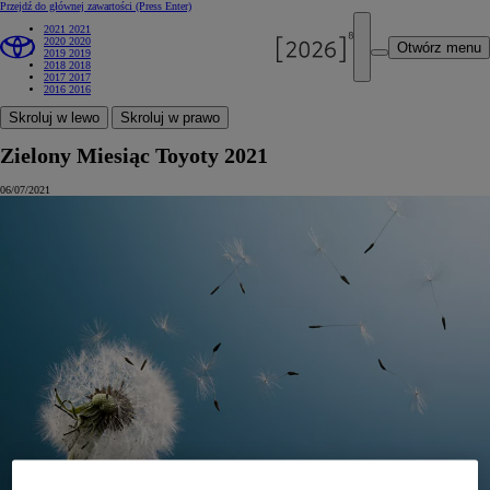
Przejdź do głównej zawartości
(Press Enter)
2021
2021
2020
2020
Otwórz menu
2019
2019
2018
2018
2017
2017
2016
2016
Skroluj w lewo
Skroluj w prawo
Zielony Miesiąc Toyoty 2021
06/07/2021