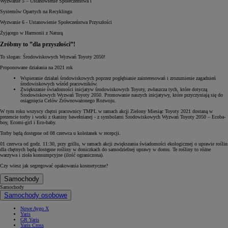
Wyzwanie 5 – Ustanowienie Społeczeństwa i
Systemów Opartych na Recyklingu
Wyzwanie 6 - Ustanowienie Społeczeństwa Przyszłości
Żyjącego w Harmonii z Naturą
Zróbmy to ”dla przyszłości”!
To slogan: Środowiskowych Wyzwań Toyoty 2050!
Proponowane działania na 2021 rok
Wspieranie działań środowiskowych poprzez pogłębianie zainteresowań i zrozumienie zagadnień
środowiskowych wśród pracowników.
Zwiększanie świadomości inicjatyw środowiskowych Toyoty, zwłaszcza tych, które dotyczą
Środowiskowych Wyzwań Toyoty 2050. Promowanie naszych inicjatywy, które przyczyniają się do
osiągnięcia Celów Zrównoważonego Rozwoju.
W tym roku wszyscy chętni pracownicy TMPL w ramach akcji Zielony Miesiąc Toyoty 2021 dostaną w
prezencie torby i worki z tkaniny bawełnianej - z symbolami Środowiskowych Wyzwań Toyoty 2050 – Ecoba-
boy, Ecomi-girl i Eco-baby.
Torby będą dostępne od 08 czerwca u koleżanek w recepcji.
01 czerwca od godz. 11:30, przy grillu, w ramach akcji zwiększania świadomości ekologicznej o uprawie roślin
dla chętnych będą dostępne rośliny w doniczkach do samodzielnej uprawy w domu. Te rośliny to różne
warzywa i zioła konsumpcyjne (ilość ograniczona).
Czy wiesz jak segregować opakowania kosmetyczne?
Samochody
Samochody
Samochody osobowe
Nowe Aygo X
Yaris
GR Yaris
Yaris Cross