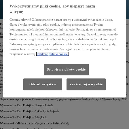
Wykorzystujemy pliki cookie, aby ulepszyć naszą
witrynę
Chcemy ułatwić Ci korzystanie z naszej strony i usprawnić świadczenie usług,
Rozpoczynamy osiemnastą edycję kampanii na rzecz ochrony środowiska "Zielony Miesiąc Toyoty" 2021, a po
dlatego wykorzystujemy pliki cookie, które są umieszczane na Twoim
raz drugi w warunkach, zdominowanych przez zagrożenie koronawirusem COVID-19.
komputerze, telefonie komórkowym lub tablecie. Pomagają one nam zrozumieć
Działania głoszone w tym roku to Zrównoważony rozwój jako kompleksowa koncepcja obejmująca Ochronę
Twoje potrzeby i ulepszać funkcjonalność naszej witryny. Są wykorzystywane do
środowiska, Postęp społeczny i Strukturę Zarządzania.
dostarczania usług i narzędzi osób trzecich, a także służą do celów reklamowych.
„Nasza wspólna przyszłość”
– taki tytuł nosił raport, który w 1987 roku opublikowała Światowa Komisja ds.
Zalecamy akceptację wszystkich plików cookie. Jeżeli nie wyrażasz na to zgody,
Środowiska i Rozwoju. Zwany także Raportem Brundtland, od nazwiska przewodniczącej komisji, był jednym
możesz łatwo zmienić ich ustawienia. Szczegółowe informacje na ten temat
z pierwszych etapów wypracowania i upowszechnienia idei, jaką jest zrównoważony rozwój. W drugiej połowie
XX wieku naukowcy zauważyli, że rozwój gospodarczy odpowiedzialny jest za postępującą degradację
znajdziesz w naszej
Polityce plików cookie.
środowiska przyrodniczego.
Zrównoważony rozwój jest terminem bardzo szerokim. Podstawą są trzy filary równowagi: rozwój gospodarczy,
rozwój społeczny oraz ochrona środowiska. Pierwszy z nich rozumiany jest jako proces, dzięki któremu
dotychczasowy poziom dobrobytu zostanie, co najmniej, zachowany. Ważne jest także, by ewentualny kryzys
Ustawienia plików cookie
ekonomiczny nie doprowadził do większego zużycia zasobów środowiska przyrodniczego. Zrównoważony
rozwój społeczny jest zdolnością systemu (kraju, organizacji lub rodziny) do utrzymania szeroko pojętego
dobrostanu. Konflikty zbrojne, powszechne ubóstwo i niesprawiedliwość czy niski poziom edukacji to oznaki
systemu, który jest społecznie niezrównoważony. Ostatnim filarem jest ochrona środowiska. Głównym
założeniem jest zachowanie wysokiej jakości środowiska przyrodniczego. Kolejnym celem jest ustalenie takich
Odrzuć wszystkie
Zaakceptuj wszystkie
zasad korzystania z zasobów naturalnych, że byłoby to możliwe w nieskończoność. W zrównoważonym
rozwoju najwięcej uwagi poświęcono początkowo kwestiom środowiskowym. Wynika to z faktu, że w czasie
rozwoju cywilizacji postęp społeczny i gospodarczy następował bardzo często kosztem systemu przyrodniczego.
Toyota także wpisuje się w Zrównoważony rozwój poprzez ogłoszenie Środowiskowych Wyzwań Toyoty 2050.
Wyzwanie 1 – Zero Emisji w Nowych Autach
Wyzwanie 2 – Zero Emisji w Cyklu Życia Pojazdu
Wyzwanie 3 – Zero Emisji w Fabrykach
Wyzwanie 4 - Minimalizacja i Optymalizacja Zużycia Wody