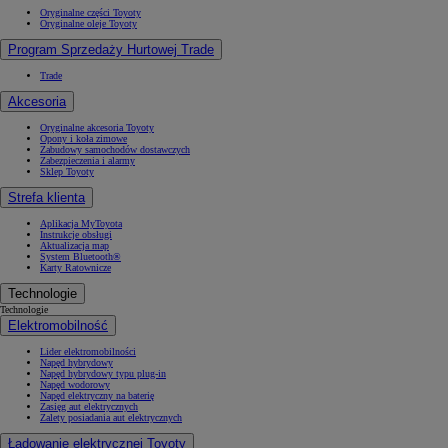
Oryginalne części Toyoty
Oryginalne oleje Toyoty
Program Sprzedaży Hurtowej Trade
Trade
Akcesoria
Oryginalne akcesoria Toyoty
Opony i koła zimowe
Zabudowy samochodów dostawczych
Zabezpieczenia i alarmy
Sklep Toyoty
Strefa klienta
Aplikacja MyToyota
Instrukcje obsługi
Aktualizacja map
System Bluetooth®
Karty Ratownicze
Technologie
Technologie
Elektromobilność
Lider elektromobilności
Napęd hybrydowy
Napęd hybrydowy typu plug-in
Napęd wodorowy
Napęd elektryczny na baterię
Zasięg aut elektrycznych
Zalety posiadania aut elektrycznych
Ładowanie elektrycznej Toyoty