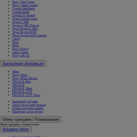
Nowy Yaris Cross
Nowy Urban Cruiser
Corolla Hatchback
Corolla Sedan
Corolla TS Kombi
Nowa Corolla Cross
Toyota C-HR
Toyota C-HR Plug-in
Nowa Toyota C-HR+
Nowa Toyota bZ4X
Nowa Toyota bZ4X Touring
Camry
Prius
Mirai
Nowy RAV4
Land Cruiser
Nowy GR GT
Samochody dostawcze
Hilux
Nowy Hilux
Nowy Hilux Electric
PROACE Max
PROACE
PROACE Verso
PROACE CITY
PROACE CITY Verso
Samochody używane
Umów się na jazdę testową
Zobacz wszystkie cenniki
Konfiguruj swoją Toyotę
Oferty specjalne i Finansowanie
Oferty specjalne i Finansowanie
Aktualne oferty