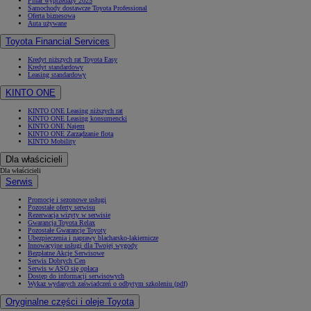
Finał wyprzedaży 2025
Samochody dostawcze Toyota Professional
Oferta biznesowa
Auta używane
Toyota Financial Services
Kredyt niższych rat Toyota Easy
Kredyt standardowy
Leasing standardowy
KINTO ONE
KINTO ONE Leasing niższych rat
KINTO ONE Leasing konsumencki
KINTO ONE Najem
KINTO ONE Zarządzanie flotą
KINTO Mobility
Dla właścicieli
Dla właścicieli
Serwis
Promocje i sezonowe usługi
Pozostałe oferty serwisu
Rezerwacja wizyty w serwisie
Gwarancja Toyota Relax
Pozostałe Gwarancje Toyoty
Ubezpieczenia i naprawy blacharsko-lakiernicze
Innowacyjne usługi dla Twojej wygody
Bezpłatne Akcje Serwisowe
Serwis Dobrych Cen
Serwis w ASO się opłaca
Dostęp do informacji serwisowych
Wykaz wydanych zaświadczeń o odbytym szkoleniu (pdf)
Oryginalne części i oleje Toyota