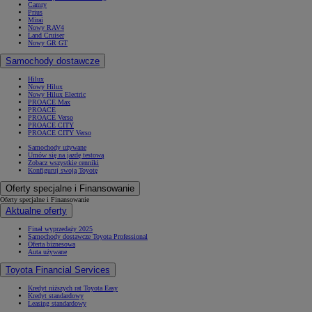
Camry
Prius
Mirai
Nowy RAV4
Land Cruiser
Nowy GR GT
Samochody dostawcze
Hilux
Nowy Hilux
Nowy Hilux Electric
PROACE Max
PROACE
PROACE Verso
PROACE CITY
PROACE CITY Verso
Samochody używane
Umów się na jazdę testową
Zobacz wszystkie cenniki
Konfiguruj swoją Toyotę
Oferty specjalne i Finansowanie
Oferty specjalne i Finansowanie
Aktualne oferty
Finał wyprzedaży 2025
Samochody dostawcze Toyota Professional
Oferta biznesowa
Auta używane
Toyota Financial Services
Kredyt niższych rat Toyota Easy
Kredyt standardowy
Leasing standardowy