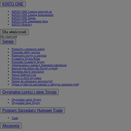
KINTO ONE
KINTO ONE Leasing niższych rat
KINTO ONE Leasing konsumencki
KINTO ONE Najem
KINTO ONE Zarządzanie flotą
KINTO Mobility
Dla właścicieli
Dla właścicieli
Serwis
Promocje i sezonowe usługi
Pozostałe oferty serwisu
Rezerwacja wizyty w serwisie
Gwarancja Toyota Relax
Pozostałe Gwarancje Toyoty
Ubezpieczenia i naprawy blacharsko-lakiernicze
Innowacyjne usługi dla Twojej wygody
Bezpłatne Akcje Serwisowe
Serwis Dobrych Cen
Serwis w ASO się opłaca
Dostęp do informacji serwisowych
Wykaz wydanych zaświadczeń o odbytym szkoleniu (pdf)
Oryginalne części i oleje Toyota
Oryginalne części Toyoty
Oryginalne oleje Toyoty
Program Sprzedaży Hurtowej Trade
Trade
Akcesoria