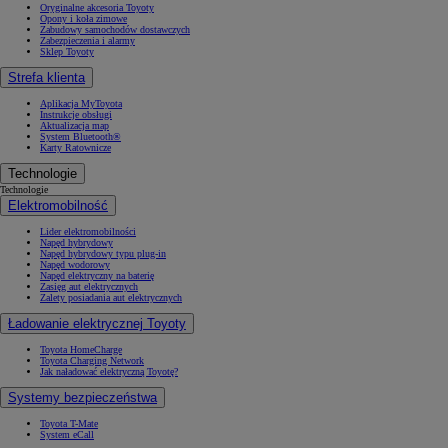
Oryginalne akcesoria Toyoty
Opony i koła zimowe
Zabudowy samochodów dostawczych
Zabezpieczenia i alarmy
Sklep Toyoty
Strefa klienta
Aplikacja MyToyota
Instrukcje obsługi
Aktualizacja map
System Bluetooth®
Karty Ratownicze
Technologie
Technologie
Elektromobilność
Lider elektromobilności
Napęd hybrydowy
Napęd hybrydowy typu plug-in
Napęd wodorowy
Napęd elektryczny na baterię
Zasięg aut elektrycznych
Zalety posiadania aut elektrycznych
Ładowanie elektrycznej Toyoty
Toyota HomeCharge
Toyota Charging Network
Jak naładować elektryczną Toyotę?
Systemy bezpieczeństwa
Toyota T-Mate
System eCall