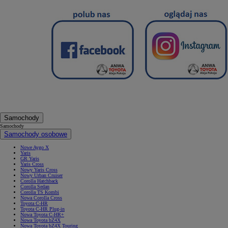
Samochody
Samochody
Samochody osobowe
Nowe Aygo X
Yaris
GR Yaris
Yaris Cross
Nowy Yaris Cross
Nowy Urban Cruiser
Corolla Hatchback
Corolla Sedan
Corolla TS Kombi
Nowa Corolla Cross
Toyota C-HR
Toyota C-HR Plug-in
Nowa Toyota C-HR+
Nowa Toyota bZ4X
Nowa Toyota bZ4X Touring